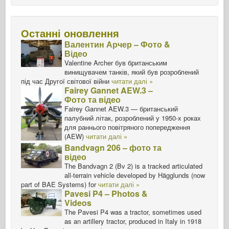
Останні оновлення
Валентин Арчер – Фото &
Відео
Valentine Archer був британським
винищувачем танків, який був розроблений
під час Другої світової війни
читати далі »
Fairey Gannet AEW.3 –
Фото та відео
Fairey Gannet AEW.3 — британський
палубний літак, розроблений у 1950-х роках
для раннього повітряного попередження
(AEW)
читати далі »
Bandvagn 206 – фото та
відео
The Bandvagn 2 (Bv 2) is a tracked articulated
all-terrain vehicle developed by Hägglunds (now
part of BAE Systems) for
читати далі »
Pavesi P4 – Photos &
Videos
The Pavesi P4 was a tractor, sometimes used
as an artillery tractor, produced in Italy in 1918