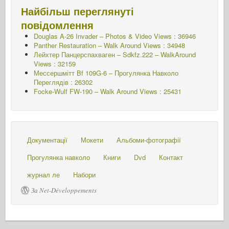
Найбільш переглянуті
повідомлення
Douglas A-26 Invader – Photos & Video Views : 36946
Panther Restauration – Walk Around Views : 34948
Лейхтер Панцерспахваген – Sdkfz.222 – WalkAround
Views : 32159
Мессершмітт Bf 109G-6 – Прогулянка Навколо
Переглядів : 26302
Focke-Wulf FW-190 – Walk Around Views : 25431
Документації
Мокети
Альбоми-фотографії
Прогулянка навколо
Книги
Dvd
Контакт
журнал ле
Набори
За Net-Développements