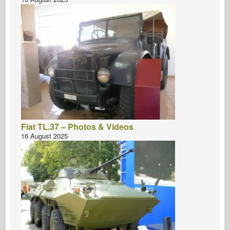
Бронко
Кібер-хобі
Дніпромодель
Дракон
Едуард
Модель E.T.
Тонкі форми
Сили Доблесті
Fiat TL.37 – Photos & Videos
16 August 2025
ФріулМодель
Хасеґава
Хеллер
ХобіБос
Моделі IBG
Icm