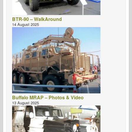
Італьєрі
Легенда
BTR-90 – WalkAround
Менг модель
14 August 2025
Тамія
Трістар
Трубач
Звезда
Альбоми-фотографії
Прогулянка навколо
Книги
Buffalo MRAP – Photos & Video
Dvd
13 August 2025
Контакт
журнал ле
Набори