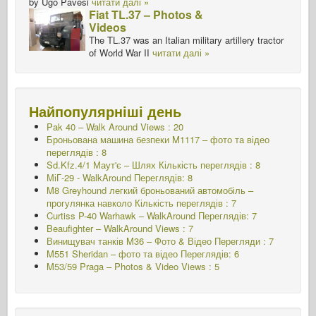
by Ugo Pavesi
читати далі »
Fiat TL.37 – Photos &
Videos
The TL.37 was an Italian military artillery tractor
of World War II
читати далі »
Найпопулярніші день
Pak 40 – Walk Around Views : 20
Броньована машина безпеки M1117 – фото та відео
переглядів : 8
Sd.Kfz.4/1 Маут'є – Шлях
Кількість переглядів : 8
МіГ-29 - WalkAround Переглядів: 8
M8 Greyhound легкий броньований автомобіль –
прогулянка навколо
Кількість переглядів : 7
Curtiss P-40 Warhawk – WalkAround Переглядів: 7
Beaufighter – WalkAround Views : 7
Винищувач танків M36 – Фото & Відео Перегляди : 7
M551 Sheridan – фото та відео Переглядів: 6
M53/59 Praga – Photos & Video Views : 5