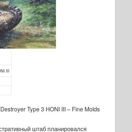
I III
 Destroyer Type 3 HONI III – Fine Molds
нистративный штаб планировался