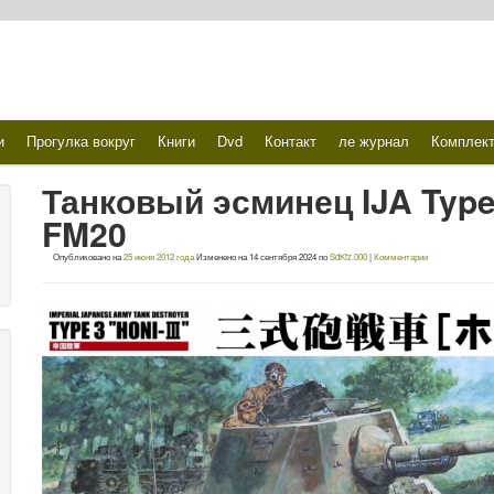
и
Прогулка вокруг
Книги
Dvd
Контакт
ле журнал
Комплек
Танковый эсминец IJA Type 3
FM20
Опубликовано на
25 июня 2012 года
Изменено на
14 сентября 2024
по
SdKfz.000
|
Комментарии