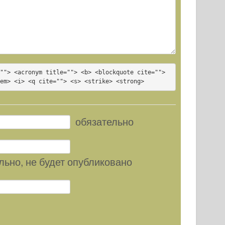
""> <acronym title=""> <b> <blockquote cite=""> 
<em> <i> <q cite=""> <s> <strike> <strong>
обязательно
льно
, не будет опубликовано