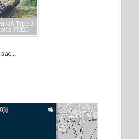
 IJA Type 3
 Molds FM20
вас...