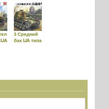
тел
3 Средний
 IJA
бак IJA типа
I –
CHI-NU
Длинноство
льная
версия –
Fine Molds
FM29