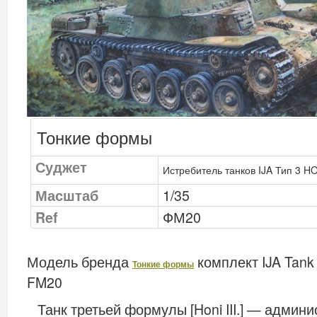
Тонкие формы
Суджет
Истребитель танков IJA Тип 3 HON
Масштаб
1/35
Ref
ФМ20
Модель бренда
комплект
IJA Tank
Тонкие формы
FM20
Танк третьей формулы [Honi III.] — адми