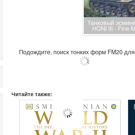
Танковый эсминец
HONI III - Fine
Подождите, поиск тонких форм FM20 для 
Читайте также: