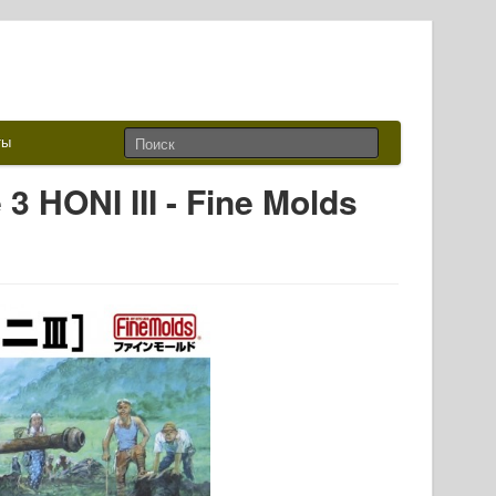
ты
 HONI III - Fine Molds