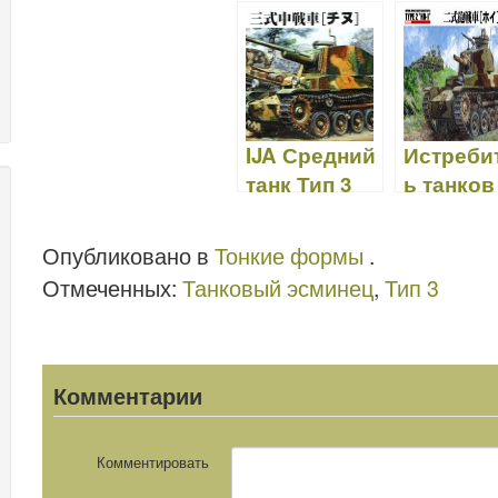
e
er
o
e
bl
o
di
e
b
ar
st
r
d
t
o
d
o
o
n
IJA Средний
Истреби
k
танк Тип 3
ь танков
CHI-NU -
Тип 2 HO-
Тонкие
Тонкие
Опубликовано в
Тонкие формы
.
формы
формы
Отмеченных:
Танковый эсминец
,
Тип 3
FM11
FM24
Комментарии
Комментировать