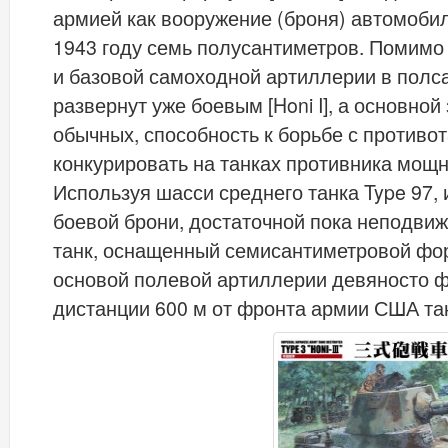
армией как вооружение (броня) автомобил
1943 году семь полусантиметров. Помим
и базовой самоходной артиллерии в полс
развернут уже боевым [Honi I], а основно
обычных, способность к борьбе с противо
конкурировать на танках противника мощн
Используя шасси среднего танка Type 97
боевой брони, достаточной пока неподвиж
танк, оснащенный семисантиметровой фор
основой полевой артиллерии девяносто ф
дистанции 600 м от фронта армии США та