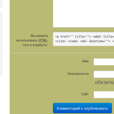
Вы можете
<a href="" title=""> <abbr title=
использовать
HTML
-
<cite> <code> <del datetime=""> 
тэги и атрибуты:
Имя
Электропочта
обязате
Сайт