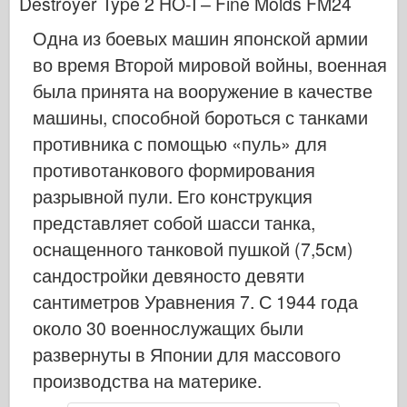
Destroyer Type 2 HO-I – Fine Molds FM24
Кибер-хобби
Одна из боевых машин японской армии
Днепромодель
во время Второй мировой войны, военная
Дракона
была принята на вооружение в качестве
Эдуард
машины, способной бороться с танками
E.T. Модель
противника с помощью «пуль» для
Тонкие формы
противотанкового формирования
Силы доблести
разрывной пули. Его конструкция
ФриулМодель
представляет собой шасси танка,
Хасэгава
оснащенного танковой пушкой (7,5см)
сандостройки девяносто девяти
Хеллер
сантиметров Уравнения 7. С 1944 года
ХоббиБос
около 30 военнослужащих были
Модели IBG
развернуты в Японии для массового
Jc.
производства на материке.
Италери