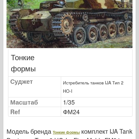
Сигнал эскадрильи
ТанкВласть
Грузовики и танки
Ваффен-Арсенал
Wydawnictwo Милитария
Макеты
Тонкие
Академии
формы
Модели тузов
Суджет
Истребитель танков IJA Тип 2
Клуб AFV
HO-I
Airfix
Масштаб
1/35
Ввс
Ref
ФМ24
Модель АЗ
Черная собака
Модель бренда
комплект
IJA Tank
Тонкие формы
Бронко