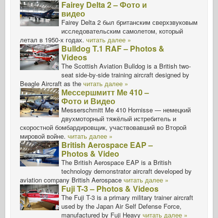
Fairey Delta 2 – Фото и
видео
Fairey Delta 2 был британским сверхзвуковым
исследовательским самолетом, который
летал в 1950-х годах.
читать далее »
Bulldog T.1 RAF – Photos &
Videos
The Scottish Aviation Bulldog is a British two-
seat side-by-side training aircraft designed by
Beagle Aircraft as the
читать далее »
Мессершмитт Ме 410 –
Фото и Видео
Messerschmitt Me 410 Hornisse — немецкий
двухмоторный тяжёлый истребитель и
скоростной бомбардировщик, участвовавший во Второй
мировой войне.
читать далее »
British Aerospace EAP –
Photos & Video
The British Aerospace EAP is a British
technology demonstrator aircraft developed by
aviation company British Aerospace
читать далее »
Fuji T-3 – Photos & Videos
The Fuji T-3 is a primary military trainer aircraft
used by the Japan Air Self Defense Force,
manufactured by Fuji Heavy
читать далее »