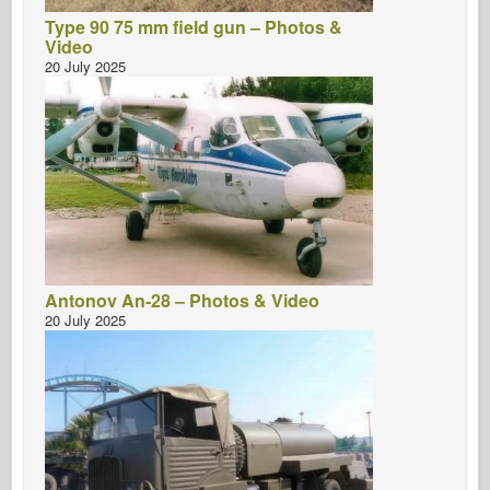
Легенда
Type 90 75 mm field gun – Photos &
Video
Менг Модель
20 July 2025
Тамия
Tristar
Трубач
Звезда
Альбомы-Фотографии
Прогулка вокруг
Книги
Antonov An-28 – Photos & Video
20 July 2025
Dvd
Контакт
ле журнал
Комплекты