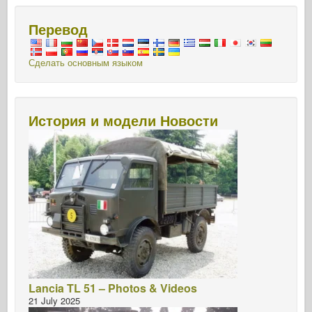
o
n
Сигнал эскадрильи
k
Перевод
ТанкВласть
Грузовики и танки
Сделать основным языком
Ваффен-Арсенал
Wydawnictwo Милитария
История и модели Новости
Макеты
Академии
Модели тузов
Клуб AFV
Airfix
Ввс
Модель АЗ
Черная собака
Lancia TL 51 – Photos & Videos
Бронко
21 July 2025