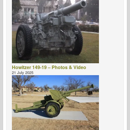
Кибер-хобби
Днепромодель
Дракона
Эдуард
E.T. Модель
Тонкие формы
Силы доблести
Howitzer 149-19 – Photos & Video
ФриулМодель
21 July 2025
Хасэгава
Хеллер
ХоббиБос
Модели IBG
Jc.
Италери