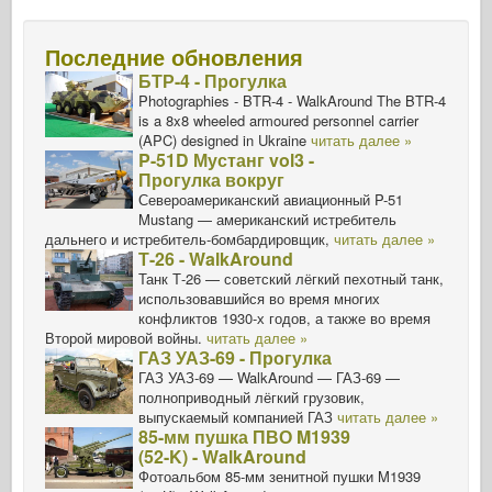
Последние обновления
БТР-4 - Прогулка
Photographies - BTR-4 - WalkAround The BTR-4
is a 8x8 wheeled armoured personnel carrier
(APC) designed in Ukraine
читать далее »
P-51D Мустанг vol3 -
Прогулка вокруг
Североамериканский авиационный P-51
Mustang — американский истребитель
дальнего и истребитель-бомбардировщик,
читать далее »
Т-26 - WalkAround
Танк Т-26 — советский лёгкий пехотный танк,
использовавшийся во время многих
конфликтов 1930-х годов, а также во время
Второй мировой войны.
читать далее »
ГАЗ УАЗ-69 - Прогулка
ГАЗ УАЗ-69 — WalkAround — ГАЗ-69 —
полноприводный лёгкий грузовик,
выпускаемый компанией ГАЗ
читать далее »
85-мм пушка ПВО M1939
(52-K) - WalkAround
Фотоальбом 85-мм зенитной пушки M1939