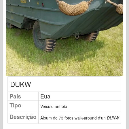
Editora Osprey
Sinal de Esquadrão
TankPower
Caminhões e Tanques
Waffen-Arsenal
Wydawnictwo Militaria
Maquettes
Academia
Modelos Ace
DUKW
Clube AFV
País
Airfix
Eua
Tipo
Força Aérea
Veículo anfíbio
Modelo AZ
Descrição
Álbum de 73 fotos walk-around d'un
DUKW
Cão Preto