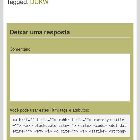
Tagged:
DUKW
Deixar uma resposta
Comentário
Você pode usar estes
Html
tags e atributos:
<a href="" title=""> <abbr title=""> <acronym title
=""> <b> <blockquote cite=""> <cite> <code> <del dat
etime=""> <em> <i> <q cite=""> <s> <strike> <strong>