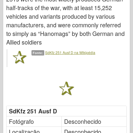
Italeri
half-tracks of the war, with at least 15,252
Lenda
vehicles and variants produced by various
Modelo Meng
manufacturers, and were commonly referred
Tamiya
to simply as “Hanomags” by both German and
Allied soldiers
Tristar
Trompetista
SdKfz 251 Ausf D na Wikipédia
Fonte:
Zvezda
Álbuns-Fotos
Ande por aí
Livros
Dvds
Contato
SdKfz 251 Ausf D
le Journal
Fotógrafo
Desconhecido
Os Kits
Localização
Desconhecido