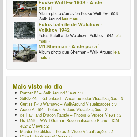
Focke-Wulf Fw 190S - Ande
por aí
Album photo d'un avion Focke-Wulf Fw 190S -
Walk Around
leia mais »
Fotos bataille de Wolchow -
Volkhov 1942
Fotos Batalha de Wolchow - Volkhov 1942
leia
mais »
M4 Sherman - Ande por aí
Album photo d'un Sherman - Walk Around
leia
mais »
Mais visto do dia
Panzer IV – Walk Around Views : 3
SdKfz 02 – Kettenkrad – Andar ao redor Visualizações : 3
Curtiss P-40 Warhawk – WalkAround Visualizações : 3
Arado Ar 196 – Fotos e Vídeos Visualizações : 2
de Havilland Dragon Rapide – Photos & Videos Views : 2
Hs 126B-1 WWII German Reconnaissance Plane – ICM
48212 Views : 2
Marder Hotchkiss – Fotos & Vídeo Visualizações : 2
IS-2M - Ande por aí
Vistas : 2