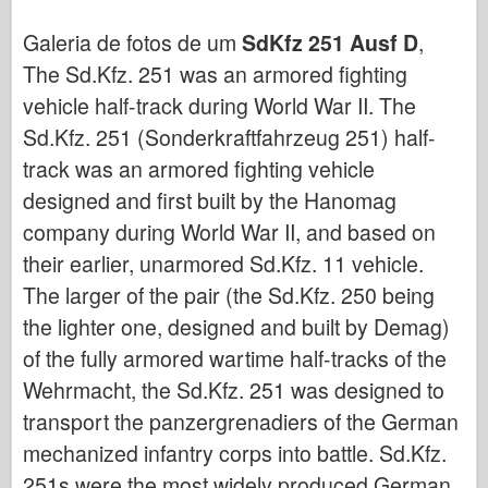
Bronco
Galeria de fotos de um
SdKfz 251 Ausf D
,
Cyber-Hobby
The Sd.Kfz. 251 was an armored fighting
Dnepromodel
vehicle half-track during World War II. The
Dragão
Sd.Kfz. 251 (Sonderkraftfahrzeug 251) half-
Eduard
track was an armored fighting vehicle
Modelo E.T.
designed and first built by the Hanomag
Moldes finos
company during World War II, and based on
Forças de Valor
their earlier, unarmored Sd.Kfz. 11 vehicle.
FriulModel
The larger of the pair (the Sd.Kfz. 250 being
the lighter one, designed and built by Demag)
Hasegawa
of the fully armored wartime half-tracks of the
Heller
Wehrmacht, the Sd.Kfz. 251 was designed to
HobbyBoss
transport the panzergrenadiers of the German
Modelos IBG
mechanized infantry corps into battle. Sd.Kfz.
Icm
251s were the most widely produced German