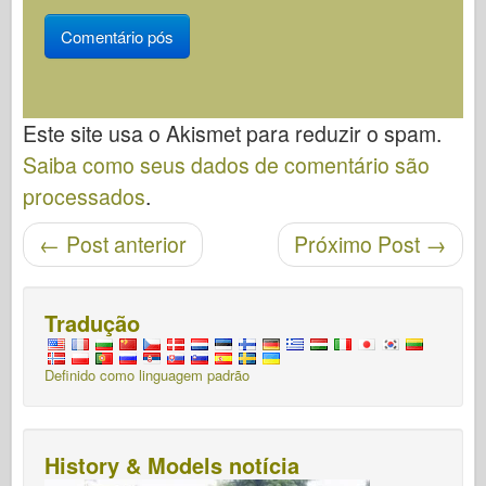
Este site usa o Akismet para reduzir o spam.
Saiba como seus dados de comentário são
processados
.
Navegação pós
←
Post anterior
Próximo Post
→
Tradução
Definido como linguagem padrão
History & Models notícia