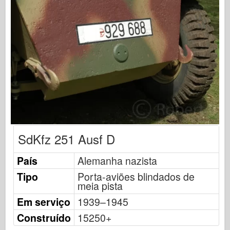
Editora Osprey
Sinal de Esquadrão
TankPower
Caminhões e Tanques
Waffen-Arsenal
Wydawnictwo Militaria
Maquettes
Academia
SdKfz 251 Ausf D
Modelos Ace
Clube AFV
País
Alemanha nazista
Airfix
Tipo
Porta-aviões blindados de
meia pista
Força Aérea
Em serviço
1939–1945
Modelo AZ
Construído
15250+
Cão Preto