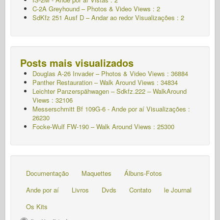
C-2A Greyhound – Photos & Video Views : 2
SdKfz 251 Ausf D – Andar ao redor Visualizações : 2
Posts mais visualizados
Douglas A-26 Invader – Photos & Video Views : 36884
Panther Restauration – Walk Around Views : 34834
Leichter Panzerspähwagen – Sdkfz.222 – WalkAround
Views : 32106
Messerschmitt Bf 109G-6 - Ande por aí
Visualizações :
26230
Focke-Wulf FW-190 – Walk Around Views : 25300
Documentação
Maquettes
Álbuns-Fotos
Ande por aí
Livros
Dvds
Contato
le Journal
Os Kits