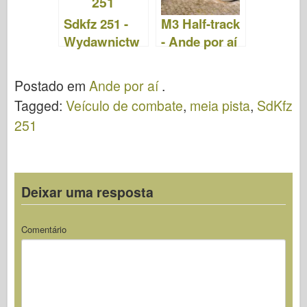
Sdkfz 251 -
M3 Half-track
Wydawnictw
- Ande por aí
o Militaria 215
Postado em
Ande por aí
.
Tagged:
Veículo de combate
,
meia pista
,
SdKfz
251
Deixar uma resposta
Comentário