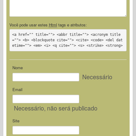
Você pode usar estes
Html
tags e atributos:
<a href="" title=""> <abbr title=""> <acronym title
=""> <b> <blockquote cite=""> <cite> <code> <del dat
etime=""> <em> <i> <q cite=""> <s> <strike> <strong>
Nome
Necessário
Email
Necessário
, não será publicado
Site