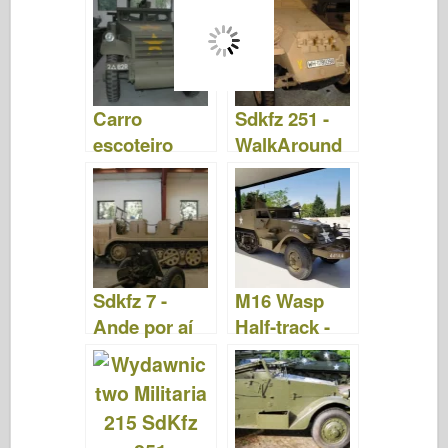
Carro
Sdkfz 251 -
escoteiro
WalkAround
M3A1 - Ande
por aí
Sdkfz 7 -
M16 Wasp
Ande por aí
Half-track -
Walk Around