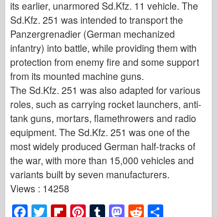
its earlier, unarmored Sd.Kfz. 11 vehicle. The
Sd.Kfz. 251 was intended to transport the
Panzergrenadier (German mechanized
infantry) into battle, while providing them with
protection from enemy fire and some support
from its mounted machine guns.
The Sd.Kfz. 251 was also adapted for various
roles, such as carrying rocket launchers, anti-
tank guns, mortars, flamethrowers and radio
equipment. The Sd.Kfz. 251 was one of the
most widely produced German half-tracks of
the war, with more than 15,000 vehicles and
variants built by seven manufacturers.
Views : 14258
F
T
Fl
Pi
T
M
R
S