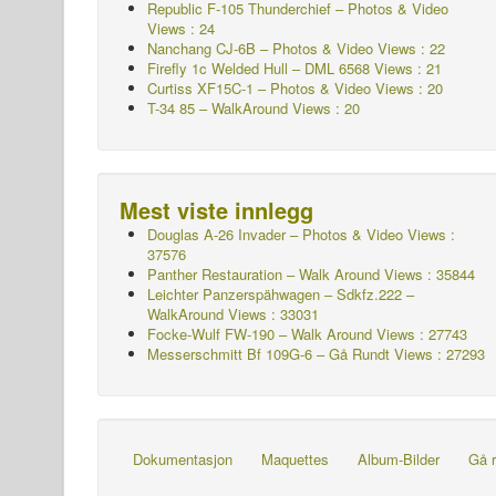
Republic F-105 Thunderchief – Photos & Video
Views : 24
Nanchang CJ-6B – Photos & Video Views : 22
Firefly 1c Welded Hull – DML 6568 Views : 21
Curtiss XF15C-1 – Photos & Video Views : 20
T-34 85 – WalkAround Views : 20
Mest viste innlegg
Douglas A-26 Invader – Photos & Video Views :
37576
Panther Restauration – Walk Around Views : 35844
Leichter Panzerspähwagen – Sdkfz.222 –
WalkAround
Views : 33031
Focke-Wulf FW-190 – Walk Around Views : 27743
Messerschmitt Bf 109G-6 – Gå Rundt
Views : 27293
Dokumentasjon
Maquettes
Album-Bilder
Gå r