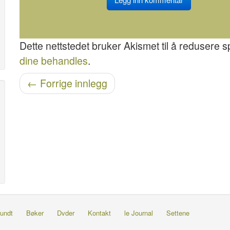
Dette nettstedet bruker Akismet til å redusere 
dine behandles
.
Etter navigasjon
←
Forrige innlegg
undt
Bøker
Dvder
Kontakt
le Journal
Settene