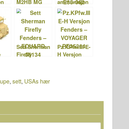
on
M2HB MG
ammunisjon
W/50 –
lagringer –
E.T.MODEL
E.T.MODEL
E35-062
Sett Sherman
Pz.KPfw.III E-
e
Firefly
H Versjon
vets
Fenders –
Fenders –
EDUARD
VOYAGER
 –
36134
PE35364
oupe
,
sett
,
USAs hær