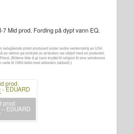
M-7 Mid prod. Fording på dypt vann EQ.
n selvgående pistol produsert under andre verdenskrig av USA.
på en skinne ga inntrykk av at tanken var utstyrt med en prekestol.
st. (Britene likte å gi navn knyttet til religion til sine selvdrevne
om varte til 1960-tallet med abbeden (abbed).)
d prod.
ng – EDUARD
7