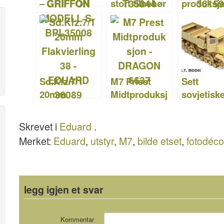
– GRIFFON
stort tilbehør
produksj
MODELL S-
sett – BLACK
fendere -
BPL35008
DOG T35044
EDUARD
36159
Sd.Kfz.7/1
M7 Priest
Sett
20mm
Midtproduksj
sovjetisk
Flakvierling
on –
Voroshilo
38 –
DRAGON
traktor –
Skrevet i
Eduard
.
EDUARD
6637
E.T.Model
Merket:
Eduard
,
utstyr
,
M7
,
bilde etset
,
fotodéc
36089
E35-049
legg igjen et svar
Kommentar