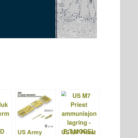
US Army
US M7 Priest