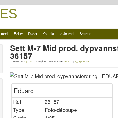
ES
 rundt
Bøker
Dvder
Kontakt
le Journal
Settene
Sett M-7 Mid prod. dypvann
36157
Skrevet den,
4. juni 2011
Endret på
27. november 2024
Av
SdKfz.000
|
legg igjen et svar
Eduard
Ref
36157
Type
Foto-découpe