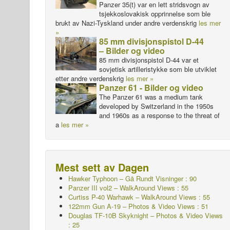
Panzer 35(t) var en lett stridsvogn av
tsjekkoslovakisk opprinnelse som ble
brukt av Nazi-Tyskland under andre verdenskrig
les mer
»
85 mm divisjonspistol D-44
– Bilder og video
85 mm divisjonspistol D-44 var et
sovjetisk artilleristykke som ble utviklet
etter andre verdenskrig
les mer »
Panzer 61 - Bilder og video
The Panzer 61 was a medium tank
developed by Switzerland in the 1950s
and 1960s as a response to the threat of
a
les mer »
Mest sett av Dagen
Hawker Typhoon – Gå Rundt
Visninger : 90
Panzer III vol2 – WalkAround Views : 55
Curtiss P-40 Warhawk – WalkAround Views : 55
122mm Gun A-19 – Photos & Video Views : 51
Douglas TF-10B Skyknight – Photos & Video Views
: 25