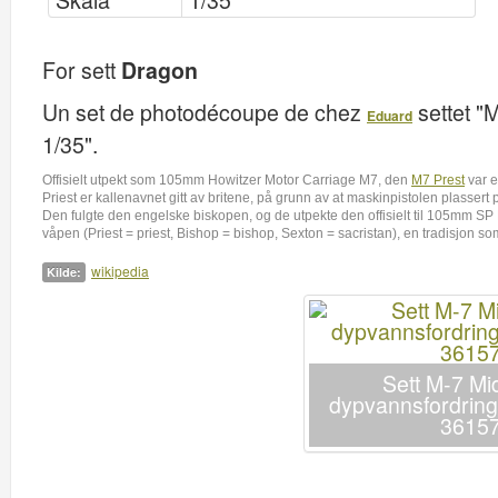
Skala
1/35
For sett
Dragon
Un set de photodécoupe de chez
settet "
Eduard
1/35".
Offisielt utpekt som 105mm Howitzer Motor Carriage M7, den
M7 Prest
var e
Priest er kallenavnet gitt av britene, på grunn av at maskinpistolen plassert 
Den fulgte den engelske biskopen, og de utpekte den offisielt til 105mm SP Prie
våpen (Priest = priest, Bishop = bishop, Sexton = sacristan), en tradisjon s
wikipedia
Kilde:
Sett M-7 Mi
dypvannsfordri
3615