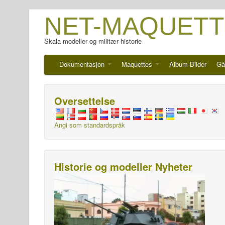
NET-MAQUETT
Skala modeller og militær historie
Dokumentasjon
Maquettes
Album-Bilder
Gå
Oversettelse
Angi som standardspråk
Historie og modeller Nyheter