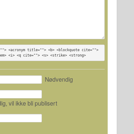
""> <acronym title=""> <b> <blockquote cite=""> 
<em> <i> <q cite=""> <s> <strike> <strong>
Nødvendig
ig
, vil ikke bli publisert