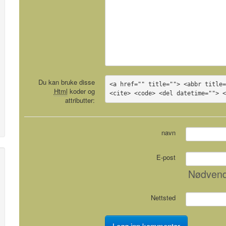
Du kan bruke disse
<a href="" title=""> <abbr title=
Html
koder og
<cite> <code> <del datetime=""> 
attributter:
navn
E-post
Nødvend
Nettsted