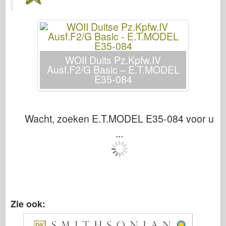
Italeri
Legende
Meng-model
Tamiya
WOII Duits Pz.Kpfw.IV
Ausf.F2/G Basic – E.T.MODEL
Tristar
E35-084
Trompettist
Zvezda
Wacht, zoeken E.T.MODEL E35-084 voor u
Albums-foto's
...
Rond te lopen
Boeken
Dvds
Contact
le Dagboek
Zie ook:
De Kits