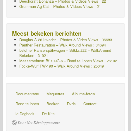
Beechcraft Bonanza – Photos & Videos Views : 22
Grumman Ag Cat – Photos & Videos Views : 21
Meest bekeken berichten
Douglas A-26 Invader – Photos & Video Views : 36683
Panther Restauration – Walk Around Views : 34694
Leichter Panzerspähwagen – Sdkfz.222 – WalkAround
Bekeken : 31921
Messerschmitt Bf 109G-6 – Rond te Lopen
Views : 26102
Focke-Wulf FW-190 – Walk Around Views : 25049
Documentatie
Maquettes
Albums-foto's
Rond te lopen
Boeken
Dvds
Contact
le Dagboek
De Kits
Door Net-Développements