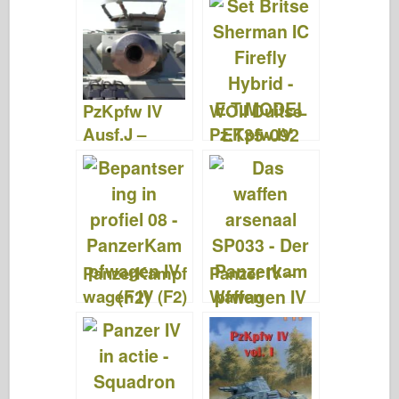
43
PzKpfw IV
WOII Duitse
Ausf.J –
Pz.Kpfw.IV
WalkAround
Fender –
E.T.MODEL
E35-047
PanzerKampf
Panzer IV –
wagen IV (F2)
Waffen
– Armour In
Arsenaal
Profiel 008
Special 33