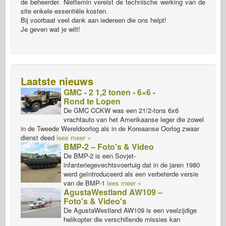
de beheerder. Niettemin vereist de technische werking van de
site enkele essentiële kosten.
Bij voorbaat veel dank aan iedereen die ons helpt!
Je geven wat je wilt!
Laatste nieuws
GMC - 2 1,2 tonen - 6×6 -
Rond te Lopen
De GMC CCKW was een 21/2-tons 6x6
vrachtauto van het Amerikaanse leger die zowel
in de Tweede Wereldoorlog als in de Koreaanse Oorlog zwaar
dienst deed
lees meer »
BMP-2 – Foto's & Video
De BMP-2 is een Sovjet-
infanteriegevechtsvoertuig dat in de jaren 1980
werd geïntroduceerd als een verbeterde versie
van de BMP-1
lees meer »
AgustaWestland AW109 –
Foto's & Video's
De AgustaWestland AW109 is een veelzijdige
helikopter die verschillende missies kan