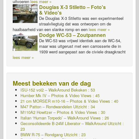
uitvoeren
lees meer »
Douglas X-3 Stiletto – Foto's
& Video's
De Douglas X-3 Stiletto was een experimenteel
straalvliegtuig dat was ontworpen om de
haalbaarheid van een slanke romp en een
lees meer »
Dodge WC-53 – Zoutpannen
De WC-53 was vrijwel identiek aan de WC-54,
maar was uitgerust met een carrosserie die in
1939 werd aangepast aan de civiele draagkracht
lees meer »
Meest bekeken van de dag
ISU-152 vol2 – WalkAround
Bekeken : 53
Humber Mk IV – Photos & Video Views : 45
21 cm MORSER m10-16 – Photos & Video Views : 40
M47 Patton – Rondwandelen
Uitzicht : 34
M110A2 Howitzer – Photos & Video Views : 30
Italian ‘Human Torpedo’ – WalkAround Views : 26
Geconsolideerde B-24M Liberator – WalkAround
Uitzicht :
23
BMW R-75 – Rondgang
Uitzicht : 23