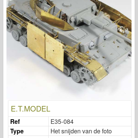
Uitgeverij Osprey
Squadron signaal
Tankkracht
Vrachtwagens en tanks
Waffen-Arsenaal
Wydawnictwo Militaria
Maquettes
Academy
Ace-modellen
AFV Club
Luchtfix
E.T.MODEL
Luchtmacht
Ref
E35-084
AZ-model
Type
Het snijden van de foto
Zwarte Hond