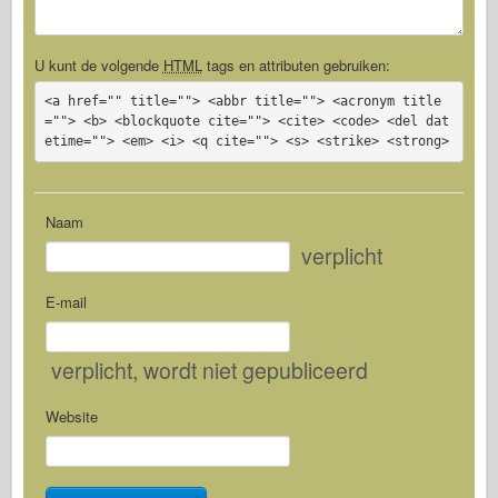
U kunt de volgende
HTML
tags en attributen gebruiken:
<a href="" title=""> <abbr title=""> <acronym title
=""> <b> <blockquote cite=""> <cite> <code> <del dat
etime=""> <em> <i> <q cite=""> <s> <strike> <strong>
Naam
verplicht
E-mail
verplicht
, wordt niet gepubliceerd
Website