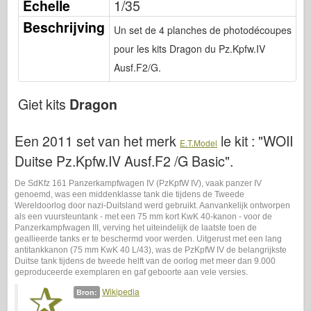
Echelle
1/35
Bronco
Beschrijving
Cyber-Hobby
Un set de 4 planches de photodécoupes
pour les kits Dragon du Pz.Kpfw.IV
Dnepromodel
Ausf.F2/G.
Dragon
Eduard
Giet kits
Dragon
E.T. Model
Een 2011 set van het merk
le kit :
"WOII
Fijne mallen
E.T.Model
Duitse Pz.Kpfw.IV Ausf.F2 /G Basic"
.
Krachten van Moed
FriulModel
De SdKfz 161 Panzerkampfwagen IV (PzKpfW IV), vaak panzer IV
genoemd, was een middenklasse tank die tijdens de Tweede
Hasegawa
Wereldoorlog door nazi-Duitsland werd gebruikt. Aanvankelijk ontworpen
als een vuursteuntank - met een 75 mm kort KwK 40-kanon - voor de
Heller
Panzerkampfwagen III, verving het uiteindelijk de laatste toen de
geallieerde tanks er te beschermd voor werden. Uitgerust met een lang
HobbyBoss
antitankkanon (75 mm KwK 40 L/43), was de PzKpfW IV de belangrijkste
Duitse tank tijdens de tweede helft van de oorlog met meer dan 9.000
IBG-modellen
geproduceerde exemplaren en gaf geboorte aan vele versies.
Wikipedia
Bron:
Icm