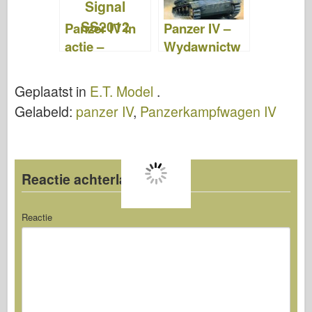
Panzer IV in
Panzer IV –
actie –
Wydawnictw
Squadron
o Militaria
Signaal
Geplaatst in
E.T. Model
.
SS2012
Gelabeld:
panzer IV
,
Panzerkampfwagen IV
Reactie achterlaten
Reactie