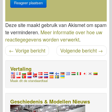
Deze site maakt gebruik van Akismet om spam
te verminderen.
Meer informatie over hoe uw
reactiegegevens worden verwerkt
.
Bericht navigatie
←
Vorige bericht
Volgende bericht
→
Vertaling
Maak dit de standaardtaal
Geschiedenis & Modellen Nieuws