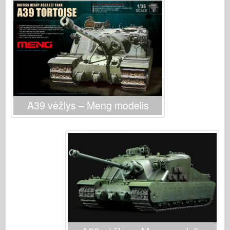
A39 vėžlys – Meng modelis