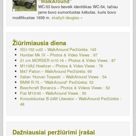
"WalkAround"
WC-53 buvo beveik identiškas WC-54, tačiau
jame buvo sumontuotas kėbulas, kuris buvo
modifikuotas 1939 m.
skaityti daugiau »
Žiūrimiausia diena
ISU-152 vol2 – WalkAround
Peržiūrėta: 143
Humber Mk IV – Photos & Video Views : 97
21 cm MORSER m10-16 – Photos & Video Views : 87
M110A2 Howitzer – Photos & Video Views : 76
M47 Patton – WalkAround
Peržiūrėta: 69
Italian ‘Human Torpedo’ – WalkAround Views : 54
BMW R-75 – "WalkAround"
Peržiūrėta: 53
Beechcraft Bonanza – Photos & Videos Views : 52
Fiat M13/40 – WalkAround Views : 50
Konsoliduotas B-24M Liberator – WalkAround
Peržiūrėta :
48
Dažniausiai peržiūrimi įrašai