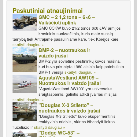
Paskutiniai atnaujinimai
GMC – 2 1,2 tona – 6×6 –
Vaikščioti aplink
GMC CCKW buvo 21/2 tonos 6x6 JAV armijos
krovininis sunkvežimis, kuris matė sunkią
tarnybą tiek Antrajame pasauliniame kare, tiek Korėjos kare
skaityti daugiau »
BMP-2 – nuotraukos ir
vaizdo įrašai
BMP-2 yra sovietinė pėstininkų kovos mašina,
kuri buvo pristatyta 1980-aisiais kaip patobulinta
BMP-1 versija
skaityti daugiau »
AgustaWestland AW109 –
Nuotraukos ir vaizdo įrašai
"AgustaWestland AW109" yra universalus
sraigtasparnis, galintis atlikti įvairias misijas
skaityti daugiau »
"Douglas X-3 Stiletto" –
nuotraukos ir vaizdo įrašai
"Douglas X-3 Stiletto" buvo eksperimentinis
reaktyvinis orlaivis, skirtas išbandyti liekno
fiuzeliažo ir
skaityti daugiau »
"Dodge WC-53" –