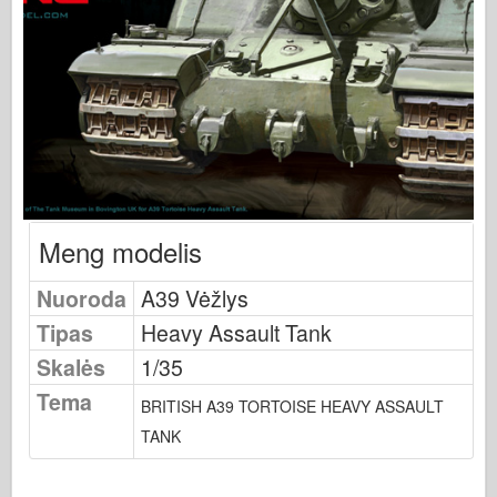
Osprey leidyba
Eskadrono signalas
Tankpower
Sunkvežimiai ir cisternos
Waffen-Arsenalas
Wydawnictwo Militaria
Maquettes (maquettes)
Meng modelis
Akademija
Nuoroda
A39 Vėžlys
Ace modeliai
Tipas
Heavy Assault Tank
AFV klubas
Skalės
1/35
Airfix
Tema
Oro pajėgos
BRITISH A39 TORTOISE HEAVY ASSAULT
TANK
AZ modelis
Juodasis šuo