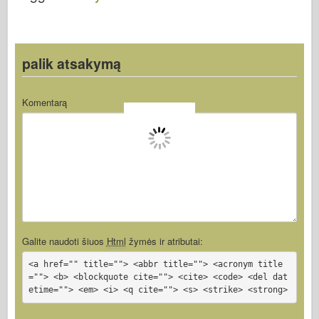
o
n
k
palik atsakymą
Komentarą
Galite naudoti šiuos
Html
žymės ir atributai:
<a href="" title=""> <abbr title=""> <acronym title
=""> <b> <blockquote cite=""> <cite> <code> <del dat
etime=""> <em> <i> <q cite=""> <s> <strike> <strong>