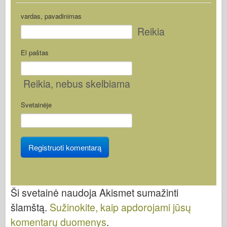
vardas, pavadinimas
Reikia
El paštas
Reikia
, nebus skelbiama
Svetainėje
Ši svetainė naudoja Akismet sumažinti
šlamštą.
Sužinokite, kaip apdorojami jūsų
komentarų duomenys
.