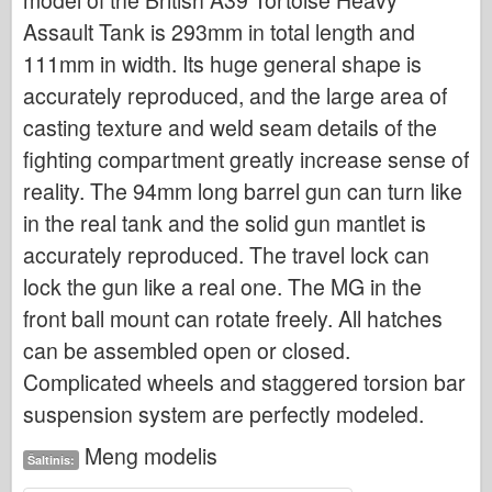
model of the British A39 Tortoise Heavy
Italeri
Assault Tank is 293mm in total length and
Legenda
111mm in width. Its huge general shape is
Meng modelis
accurately reproduced, and the large area of
Tamiya
casting texture and weld seam details of the
Tristar
fighting compartment greatly increase sense of
reality. The 94mm long barrel gun can turn like
Trimitininkas
in the real tank and the solid gun mantlet is
Zvezda
accurately reproduced. The travel lock can
Albumai-Nuotraukos
lock the gun like a real one. The MG in the
Vaikščioti aplink
front ball mount can rotate freely. All hatches
Knygų
can be assembled open or closed.
Dvd
Complicated wheels and staggered torsion bar
Kontakto
suspension system are perfectly modeled.
le Leidinys
Meng modelis
Šaltinis:
Rinkiniai