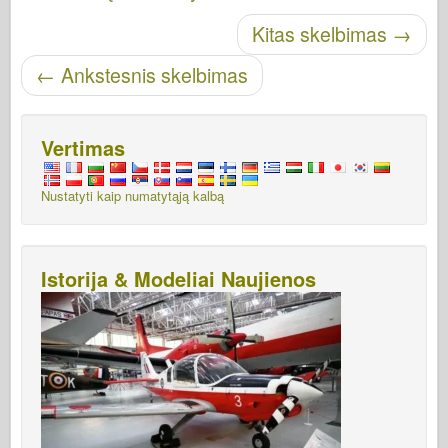
Skelbti naršymą
Kitas skelbimas
→
←
Ankstesnis skelbimas
Vertimas
Nustatyti kaip numatytąją kalbą
Istorija & Modeliai Naujienos