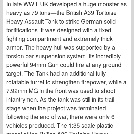
In late WWII, UK developed a huge monster as
Bronco
heavy as 79 tons—the British A39 Tortoise
Kibernetinis hobis
Heavy Assault Tank to strike German solid
Dnepromodelis
fortifications. It was designed with a fixed
Drakonas
fighting compartment and extremely thick
Eduardas
armor. The heavy hull was supported by a
E.T. Modelis
torsion bar suspension system. Its incredibly
Smulkios pelėsiai
powerful 94mm Gun could fire at any ground
Valoro pajėgos
target. The Tank had an additional fully
Friulmodel
rotatable turret to strengthen firepower, while a
Hasegawa provincija
7.92mm MG in the front was used to shoot
infantrymen. As the tank was still in its trail
Heleris
stage when the project was terminated
HobbyBoss provincija
following the end of war, there were only 6
IBG modeliai
vehicles produced. The 1:35 scale plastic
Tcm