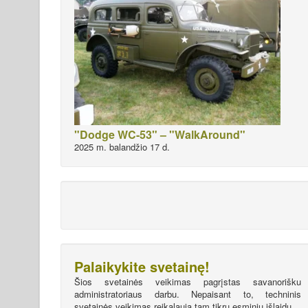
"Dodge WC-53" – "WalkAround"
2025 m. balandžio 17 d.
Palaikykite svetainę!
Šios svetainės veikimas pagrįstas savanorišku
administratoriaus darbu. Nepaisant to, techninis
svetainės veikimas reikalauja tam tikrų esminių išlaidų.