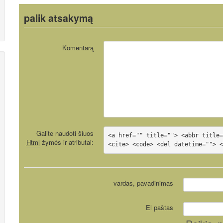
palik atsakymą
Komentarą
Galite naudoti šiuos
<a href="" title=""> <abbr title=
Html
žymės ir atributai:
<cite> <code> <del datetime=""> 
vardas, pavadinimas
El paštas