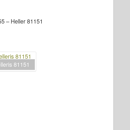
5 – Heller 81151
leris 81151