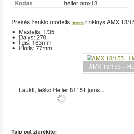
Kodas
heller amx13
Prekės ženklo modelis
rinkinys
AMX 13/15
Heleris
Mastelis: 1/35
Dalys: 270
Ilgis: 163mm
Plotis: 77mm
AMX 13/155 – Hel
Laukti, Ieško Heller 81151 jums...
Taip pat žiūrėkite: