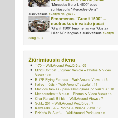
"Mercedes-Benz L 4500" buvo
sunkiasvoris "Mercedes-Benz"
sunkvežimis
skaityti daugiau »
Fenomenas "Granit 1500" –
nuotraukos ir vaizdo įrašai
"Granit 1500" fenomenas yra "Gustav
Hiller AG" lengvasis sunkvežimis
skaityti
daugiau »
Žiūrimiausia diena
T-70 – WalkAround
Peržiūrėta: 65
M728 Combat Engineer Vehicle – Photos & Video
Views : 36
B-17F Flying Fortress – WalkAround Views : 18
Fairey mūšis - "WalkAround" vaizdai : 11
Matildos tankas - pasivaikščiojimas po vaizdus : 10
Messerschmitt Me208 – Photos & Video Views : 9
Char Renault B1 bis – WalkAround Views : 7
Sdkfz 251 – WalkAround
Peržiūros : 7
Kawasaki T-4 – Photos & Videos Views : 7
PzKpfw IV Ausf.J – WalkAround
Peržiūros : 6