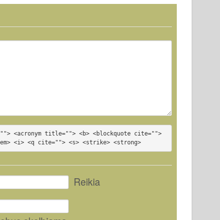
""> <acronym title=""> <b> <blockquote cite=""> 
<em> <i> <q cite=""> <s> <strike> <strong>
Reikia