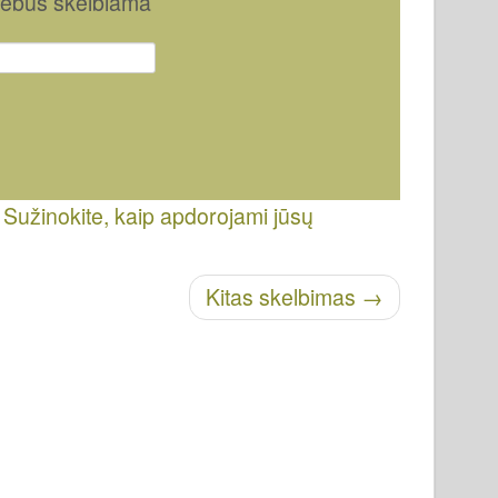
nebus skelbiama
.
Sužinokite, kaip apdorojami jūsų
Kitas skelbimas
→