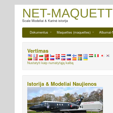
NET-MAQUETT
Scale Modeliai & Karinė istorija
Dokumentus
Maquettes (maquettes)
Albumai-
Vertimas
Nustatyti kaip numatytąją kalbą
Istorija & Modeliai Naujienos