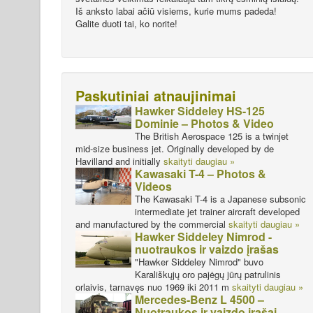
Iš anksto labai ačiū visiems, kurie mums padeda!
Galite duoti tai, ko norite!
Paskutiniai atnaujinimai
Hawker Siddeley HS-125
Dominie – Photos & Video
The British Aerospace 125 is a twinjet
mid-size business jet. Originally developed by de
Havilland and initially
skaityti daugiau »
Kawasaki T-4 – Photos &
Videos
The Kawasaki T-4 is a Japanese subsonic
intermediate jet trainer aircraft developed
and manufactured by the commercial
skaityti daugiau »
Hawker Siddeley Nimrod -
nuotraukos ir vaizdo įrašas
"Hawker Siddeley Nimrod" buvo
Karališkųjų oro pajėgų jūrų patrulinis
orlaivis, tarnavęs nuo 1969 iki 2011 m
skaityti daugiau »
Mercedes-Benz L 4500 –
Nuotraukos ir vaizdo įrašai