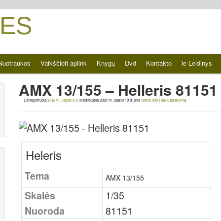
ES
Nuotraukos
Vaikščioti aplink
Knygų
Dvd
Kontakto
le Leidinys
AMX 13/155 – Helleris 81151
Užregistruota
2012 m. liepos 6 d.
Modifikuota
2024 m. spalio 19 d.
prie
SdKfz.000
|
palik atsakymą
Heleris
Tema
AMX 13/155
Skalės
1/35
Nuoroda
81151