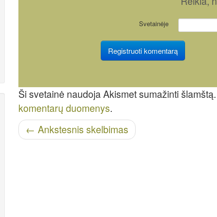
Reikia
, 
Svetainėje
Ši svetainė naudoja Akismet sumažinti šlamštą
komentarų duomenys
.
Skelbti naršymą
←
Ankstesnis skelbimas