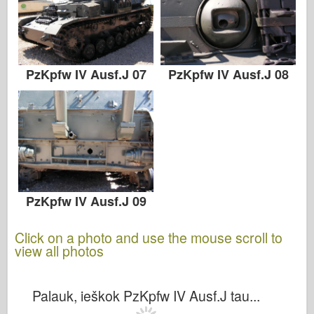
PzKpfw IV Ausf.J 07
PzKpfw IV Ausf.J 08
PzKpfw IV Ausf.J 09
Click on a photo and use the mouse scroll to
view all photos
Palauk, ieškok PzKpfw IV Ausf.J tau...