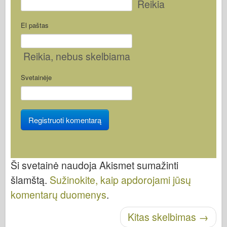
Reikia
El paštas
Reikia
, nebus skelbiama
Svetainėje
Ši svetainė naudoja Akismet sumažinti
šlamštą.
Sužinokite, kaip apdorojami jūsų
komentarų duomenys
.
Skelbti naršymą
Kitas skelbimas
→