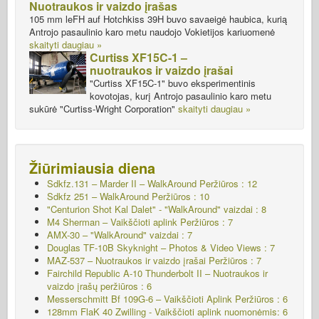
Nuotraukos ir vaizdo įrašas
105 mm leFH auf Hotchkiss 39H buvo savaeigė haubica, kurią
Antrojo pasaulinio karo metu naudojo Vokietijos kariuomenė
skaityti daugiau »
Curtiss XF15C-1 –
nuotraukos ir vaizdo įrašai
"Curtiss XF15C-1" buvo eksperimentinis
kovotojas, kurį Antrojo pasaulinio karo metu
sukūrė "Curtiss-Wright Corporation"
skaityti daugiau »
Žiūrimiausia diena
Sdkfz.131 – Marder II – WalkAround
Peržiūros : 12
Sdkfz 251 – WalkAround
Peržiūros : 10
"Centurion Shot Kal Dalet" - "WalkAround" vaizdai : 8
M4 Sherman – Vaikščioti aplink
Peržiūros : 7
AMX-30 – "WalkAround" vaizdai : 7
Douglas TF-10B Skyknight – Photos & Video Views : 7
MAZ-537 – Nuotraukos ir vaizdo įrašai Peržiūros : 7
Fairchild Republic A-10 Thunderbolt II – Nuotraukos ir
vaizdo įrašų peržiūros : 6
Messerschmitt Bf 109G-6 – Vaikščioti Aplink
Peržiūros : 6
128mm FlaK 40 Zwilling - Vaikščioti aplink nuomonėmis: 6