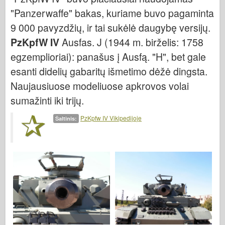
Italeri
"Panzerwaffe" bakas, kuriame buvo pagaminta
Legenda
9 000 pavyzdžių, ir tai sukėlė daugybę versijų.
Meng modelis
PzKpfW IV
Ausfas. J (1944 m. birželis: 1758
Tamiya
egzemplioriai): panašus į Ausfą. "H", bet gale
esanti didelių gabaritų išmetimo dėžė dingsta.
Tristar
Naujausiuose modeliuose apkrovos volai
Trimitininkas
sumažinti iki trijų.
Zvezda
Albumai-Nuotraukos
PzKpfw IV Vikipedijoje
Šaltinis:
Vaikščioti aplink
Knygų
Dvd
Kontakto
le Leidinys
Rinkiniai