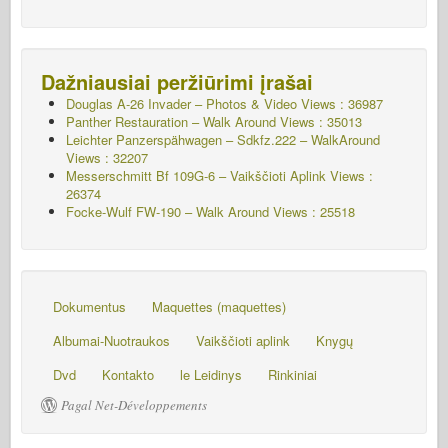
Dažniausiai peržiūrimi įrašai
Douglas A-26 Invader – Photos & Video Views : 36987
Panther Restauration – Walk Around Views : 35013
Leichter Panzerspähwagen – Sdkfz.222 – WalkAround
Views : 32207
Messerschmitt Bf 109G-6 – Vaikščioti Aplink
Views :
26374
Focke-Wulf FW-190 – Walk Around Views : 25518
Dokumentus
Maquettes (maquettes)
Albumai-Nuotraukos
Vaikščioti aplink
Knygų
Dvd
Kontakto
le Leidinys
Rinkiniai
Pagal Net-Développements