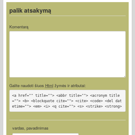
palik atsakymą
Komentarą
Galite naudoti šiuos
Html
žymės ir atributai:
<a href="" title=""> <abbr title=""> <acronym title
=""> <b> <blockquote cite=""> <cite> <code> <del dat
etime=""> <em> <i> <q cite=""> <s> <strike> <strong>
vardas, pavadinimas