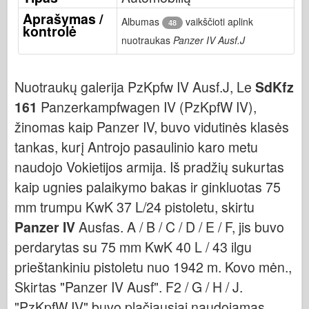
Bronco
Aprašymas /
Albumas
vaikščioti aplink
48
kontrolė
Kibernetinis hobis
nuotraukas
Panzer IV Ausf.J
Dnepromodelis
Drakonas
Nuotraukų galerija PzKpfw IV Ausf.J, Le
SdKfz
Eduardas
161
Panzerkampfwagen IV (PzKpfW IV),
E.T. Modelis
žinomas kaip Panzer IV, buvo vidutinės klasės
Smulkios pelėsiai
tankas, kurį Antrojo pasaulinio karo metu
Valoro pajėgos
naudojo Vokietijos armija. Iš pradžių sukurtas
Friulmodel
kaip ugnies palaikymo bakas ir ginkluotas 75
mm trumpu KwK 37 L/24 pistoletu, skirtu
Hasegawa provincija
Panzer IV
Ausfas. A / B / C / D / E / F, jis buvo
Heleris
perdarytas su 75 mm KwK 40 L / 43 ilgu
HobbyBoss provincija
prieštankiniu pistoletu nuo 1942 m. Kovo mėn.,
IBG modeliai
Skirtas "Panzer IV Ausf". F2 / G / H / J.
Tcm
"PzKpfW IV" buvo plačiausiai naudojamas