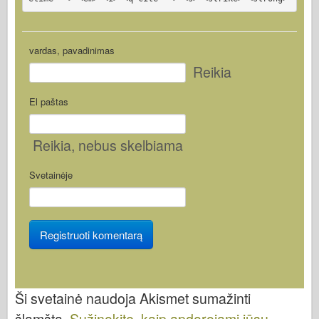
vardas, pavadinimas
Reikia
El paštas
Reikia
, nebus skelbiama
Svetainėje
Ši svetainė naudoja Akismet sumažinti
šlamštą.
Sužinokite, kaip apdorojami jūsų