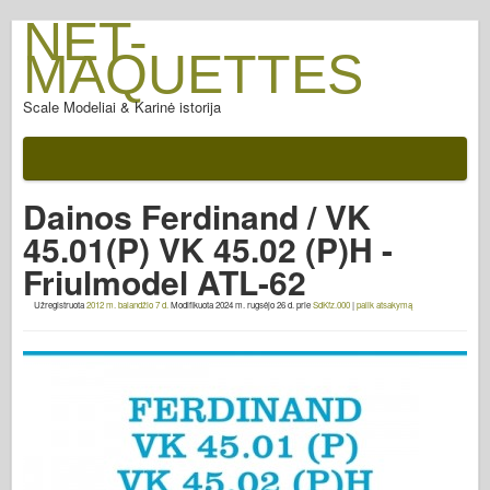
NET-
MAQUETTES
Scale Modeliai & Karinė istorija
Dokumentus
Po mūšio
Dainos Ferdinand / VK
AFV ginklai
45.01(P) VK 45.02 (P)H -
Sąjungininkų ašis
Friulmodel ATL-62
Šarvai PhotoGallery
Užregistruota
2012 m. balandžio 7 d.
Modifikuota
2024 m. rugsėjo 26 d.
prie
SdKfz.000
|
palik atsakymą
Šarvai profilyje
Concord
Veržlės ir varžtai
Naujas Vanguard
Osprey modeliavimas