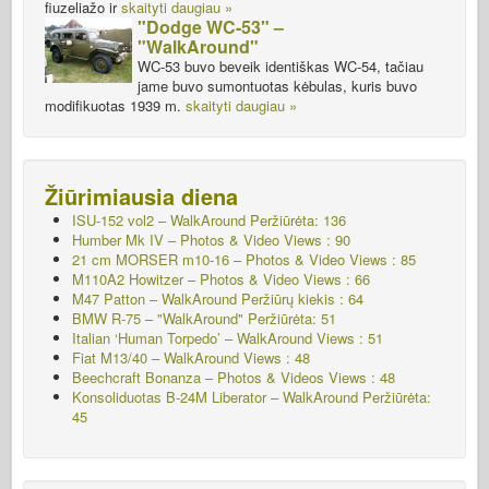
fiuzeliažo ir
skaityti daugiau »
"Dodge WC-53" –
"WalkAround"
WC-53 buvo beveik identiškas WC-54, tačiau
jame buvo sumontuotas kėbulas, kuris buvo
modifikuotas 1939 m.
skaityti daugiau »
Žiūrimiausia diena
ISU-152 vol2 – WalkAround
Peržiūrėta: 136
Humber Mk IV – Photos & Video Views : 90
21 cm MORSER m10-16 – Photos & Video Views : 85
M110A2 Howitzer – Photos & Video Views : 66
M47 Patton – WalkAround
Peržiūrų kiekis : 64
BMW R-75 – "WalkAround"
Peržiūrėta: 51
Italian ‘Human Torpedo’ – WalkAround Views : 51
Fiat M13/40 – WalkAround Views : 48
Beechcraft Bonanza – Photos & Videos Views : 48
Konsoliduotas B-24M Liberator – WalkAround
Peržiūrėta:
45