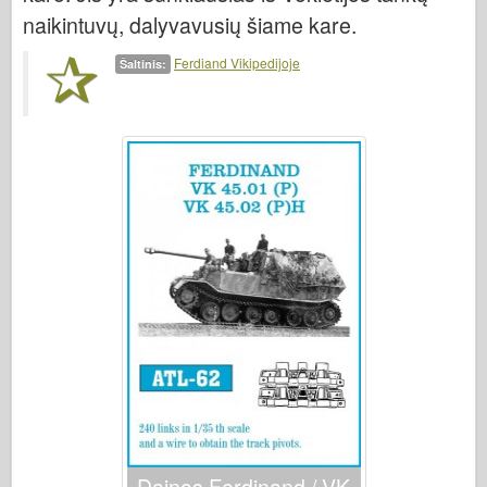
Italeri
naikintuvų, dalyvavusių šiame kare.
Legenda
Ferdiand Vikipedijoje
Šaltinis:
Meng modelis
Tamiya
Tristar
Trimitininkas
Zvezda
Albumai-Nuotraukos
Vaikščioti aplink
Knygų
Dvd
Kontakto
le Leidinys
Rinkiniai