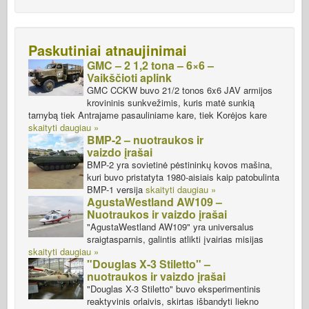
Paskutiniai atnaujinimai
GMC – 2 1,2 tona – 6×6 –
Vaikščioti aplink
GMC CCKW buvo 21/2 tonos 6x6 JAV armijos
krovininis sunkvežimis, kuris matė sunkią
tarnybą tiek Antrajame pasauliniame kare, tiek Korėjos kare
skaityti daugiau »
BMP-2 – nuotraukos ir
vaizdo įrašai
BMP-2 yra sovietinė pėstininkų kovos mašina,
kuri buvo pristatyta 1980-aisiais kaip patobulinta
BMP-1 versija
skaityti daugiau »
AgustaWestland AW109 –
Nuotraukos ir vaizdo įrašai
"AgustaWestland AW109" yra universalus
sraigtasparnis, galintis atlikti įvairias misijas
skaityti daugiau »
"Douglas X-3 Stiletto" –
nuotraukos ir vaizdo įrašai
"Douglas X-3 Stiletto" buvo eksperimentinis
reaktyvinis orlaivis, skirtas išbandyti liekno