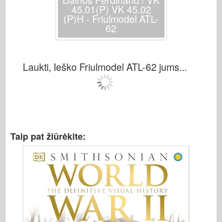
Dainos Ferdinand / VK
45.01(P) VK 45.02
(P)H - Friulmodel ATL-
62
Laukti, Ieško Friulmodel ATL-62 jums...
Taip pat žiūrėkite: