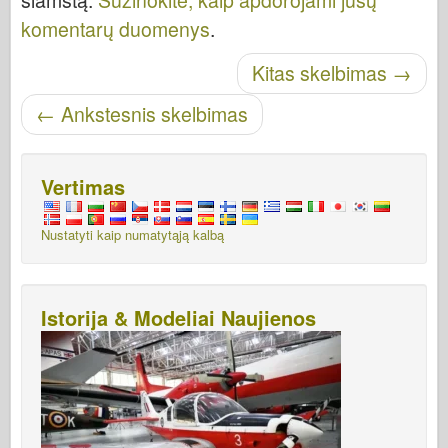
komentarų duomenys
.
Skelbti naršymą
Kitas skelbimas
→
←
Ankstesnis skelbimas
Vertimas
Nustatyti kaip numatytąją kalbą
Istorija & Modeliai Naujienos