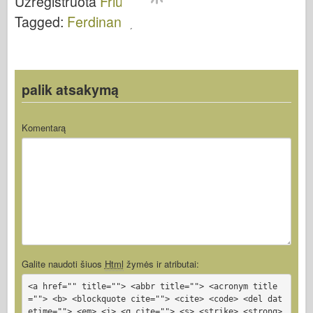
Užregistruota
Friulmodel
.
L ATL-96
L – ATL-102
Tagged:
Ferdinand
,
Takelius
palik atsakymą
Komentarą
Galite naudoti šiuos
Html
žymės ir atributai:
<a href="" title=""> <abbr title=""> <acronym title
=""> <b> <blockquote cite=""> <cite> <code> <del dat
etime=""> <em> <i> <q cite=""> <s> <strike> <strong>