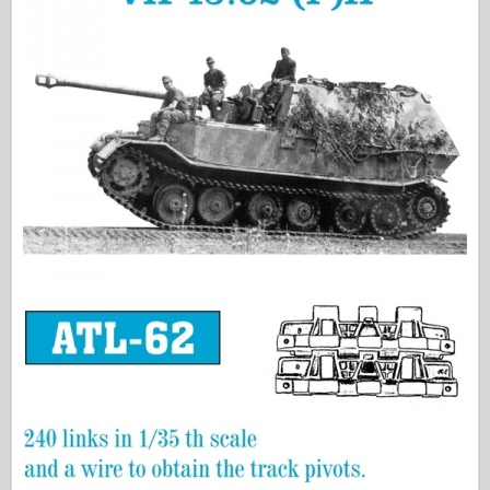
Osprey leidyba
Eskadrono signalas
Tankpower
Sunkvežimiai ir cisternos
Waffen-Arsenalas
Wydawnictwo Militaria
Maquettes (maquettes)
Akademija
Ace modeliai
AFV klubas
Airfix
Oro pajėgos
AZ modelis
Juodasis šuo