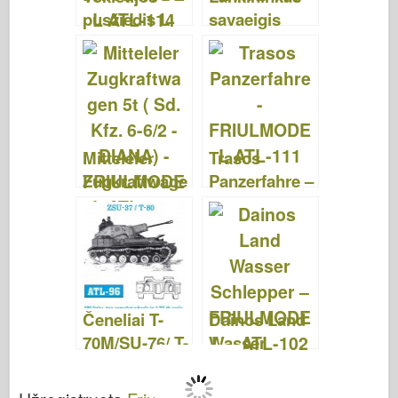
pusžiedis L
savaeigis
4500R
pistoletas –
MAULTIER –
FRIULMODE
FRIULMODE
L ATL-113
L ATL-114
Mitteleler
Trasos
Zugkraftwage
Panzerfahre –
n 5t ( Sd. Kfz.
FRIULMODE
6-6/2 –
L ATL-111
DIANA) –
FRIULMODE
L ATL-112
Čeneliai T-
Dainos Land
70M/SU-76/ T-
Wasser
80 –
Schlepper –
FRIULMODE
FRIULMODE