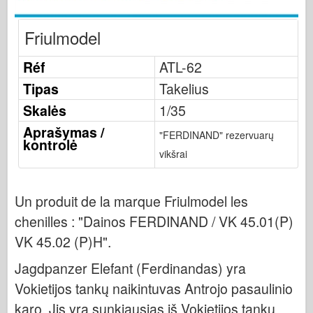
Bronco
Kibernetinis hobis
Friulmodel
Dnepromodelis
Réf
ATL-62
Drakonas
Tipas
Takelius
Eduardas
Skalės
1/35
E.T. Modelis
Aprašymas /
"FERDINAND" rezervuarų
Smulkios pelėsiai
kontrolė
vikšrai
Valoro pajėgos
Friulmodel
Un produit de la marque Friulmodel les
Hasegawa provincija
chenilles :
"Dainos FERDINAND / VK 45.01(P)
Heleris
VK 45.02 (P)H"
.
HobbyBoss provincija
Jagdpanzer Elefant (Ferdinandas) yra
IBG modeliai
Vokietijos tankų naikintuvas Antrojo pasaulinio
Tcm
karo. Jis yra sunkiausias iš Vokietijos tankų