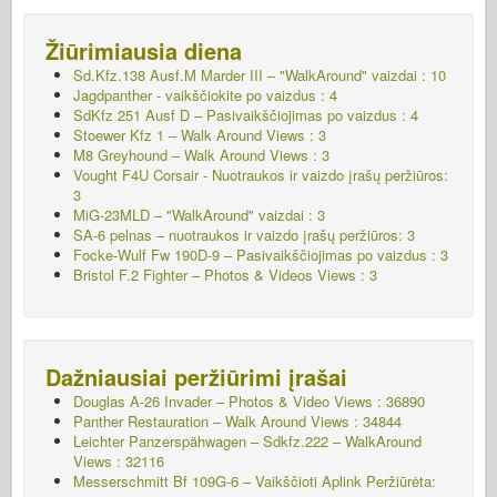
Žiūrimiausia diena
Sd.Kfz.138 Ausf.M Marder III – "WalkAround" vaizdai : 10
Jagdpanther - vaikščiokite po vaizdus : 4
SdKfz 251 Ausf D – Pasivaikščiojimas po vaizdus : 4
Stoewer Kfz 1 – Walk Around Views : 3
M8 Greyhound – Walk Around Views : 3
Vought F4U Corsair - Nuotraukos ir vaizdo įrašų peržiūros:
3
MiG-23MLD – "WalkAround" vaizdai : 3
SA-6 pelnas – nuotraukos ir vaizdo įrašų peržiūros: 3
Focke-Wulf Fw 190D-9 – Pasivaikščiojimas po vaizdus : 3
Bristol F.2 Fighter – Photos & Videos Views : 3
Dažniausiai peržiūrimi įrašai
Douglas A-26 Invader – Photos & Video Views : 36890
Panther Restauration – Walk Around Views : 34844
Leichter Panzerspähwagen – Sdkfz.222 – WalkAround
Views : 32116
Messerschmitt Bf 109G-6 – Vaikščioti Aplink
Peržiūrėta: