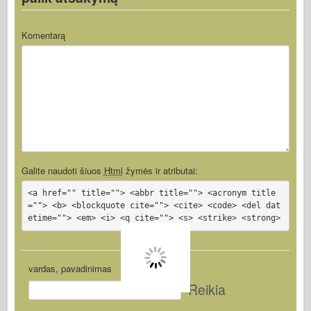
Komentarą
Galite naudoti šiuos
Html
žymės ir atributai:
<a href="" title=""> <abbr title=""> <acronym title
=""> <b> <blockquote cite=""> <cite> <code> <del dat
etime=""> <em> <i> <q cite=""> <s> <strike> <strong>
vardas, pavadinimas
Reikia