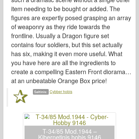
Bronco
item needing to be bought or added. The
Kibernetinis hobis
figures are expertly posed grasping an array
Dnepromodelis
of weaponry as they ride towards the
Drakonas
frontline. Usually a Dragon figure set
Eduardas
contains four soldiers, but this set actually
has six, making it even more useful. What
E.T. Modelis
you have here are all the ingredients to
Smulkios pelėsiai
create a compelling Eastern Front diorama…
Valoro pajėgos
at an unbeatable Orange Box price!
Friulmodel
Cybber hobis
Hasegawa provincija
Šaltinis:
Heleris
HobbyBoss provincija
IBG modeliai
T-34/85 Mod.1944 –
Tcm
Kibernetinis hobis 9146