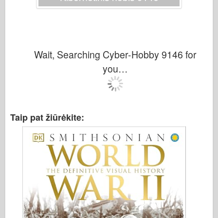
Italeri
Legenda
Meng modelis
Tamiya
Wait, Searching Cyber-Hobby 9146 for
you…
Tristar
Trimitininkas
Zvezda
Albumai-Nuotraukos
Taip pat žiūrėkite:
Vaikščioti aplink
Knygų
Dvd
Kontakto
le Leidinys
Rinkiniai