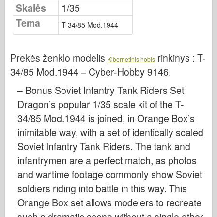
Osprey leidyba
Skalės
1/35
Tema
Eskadrono signalas
T-34/85 Mod.1944
Tankpower
Sunkvežimiai ir cisternos
Prekės ženklo modelis
rinkinys :
T-
Kibernetinis hobis
Waffen-Arsenalas
34/85 Mod.1944 – Cyber-Hobby 9146
.
Wydawnictwo Militaria
– Bonus Soviet Infantry Tank Riders Set
Maquettes (maquettes)
Dragon’s popular 1/35 scale kit of the T-
Akademija
34/85 Mod.1944 is joined, in Orange Box’s
Ace modeliai
inimitable way, with a set of identically scaled
Soviet Infantry Tank Riders. The tank and
AFV klubas
infantrymen are a perfect match, as photos
Airfix
and wartime footage commonly show Soviet
Oro pajėgos
soldiers riding into battle in this way. This
AZ modelis
Orange Box set allows modelers to recreate
Juodasis šuo
such a dramatic scene without a single other