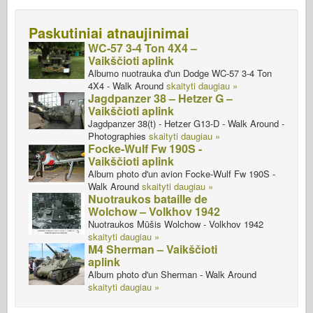
Paskutiniai atnaujinimai
WC-57 3-4 Ton 4X4 –
Vaikščioti aplink
Albumo nuotrauka d'un Dodge WC-57 3-4 Ton
4X4 - Walk Around
skaityti daugiau »
Jagdpanzer 38 – Hetzer G –
Vaikščioti aplink
Jagdpanzer 38(t) - Hetzer G13-D - Walk Around -
Photographies
skaityti daugiau »
Focke-Wulf Fw 190S -
Vaikščioti aplink
Album photo d'un avion Focke-Wulf Fw 190S -
Walk Around
skaityti daugiau »
Nuotraukos bataille de
Wolchow – Volkhov 1942
Nuotraukos Mūšis Wolchow - Volkhov 1942
skaityti daugiau »
M4 Sherman – Vaikščioti
aplink
Album photo d'un Sherman - Walk Around
skaityti daugiau »