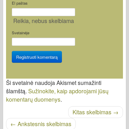
El paštas
Reikia
, nebus skelbiama
Svetainėje
Ši svetainė naudoja Akismet sumažinti
šlamštą.
Sužinokite, kaip apdorojami jūsų
komentarų duomenys
.
Skelbti naršymą
Kitas skelbimas
→
←
Ankstesnis skelbimas