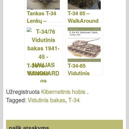
o
n
Tankas T-34
T-34 85 –
k
Lenkų –
WalkAround
WalkAround
T-34/76
T-34-85
Vidutinis
Vidutinis
bakas 1941-
bakas 1944–
45 – NAUJAS
1994 m. –
Užregistruota
Kibernetinis hobis
.
VANGUARD
NAUJAS
Tagged:
Vidutinis bakas
,
T-34
09
VANGUARD
20
palik atsakymą