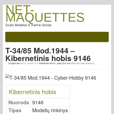
NET-
MAQUETTES
Scale Modeliai & Karinė istorija
Dokumentus
Po mūšio
T-34/85 Mod.1944 –
AFV ginklai
Kibernetinis hobis 9146
Sąjungininkų ašis
Užregistruota
2013 m. birželio 17 d.
Modifikuota
2024 m. spalio 22 d.
prie
SdKfz.000
|
palik atsakymą
Šarvai PhotoGallery
Šarvai profilyje
Concord
Kibernetinis hobis
Veržlės ir varžtai
Naujas Vanguard
Nuoroda
9146
Osprey modeliavimas
Tipas
Modelių rinkinys