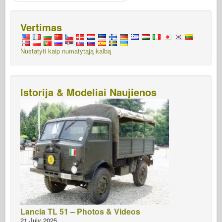
Vertimas
Nustatyti kaip numatytąją kalbą
Istorija & Modeliai Naujienos
Lancia TL 51 – Photos & Videos
21 July 2025