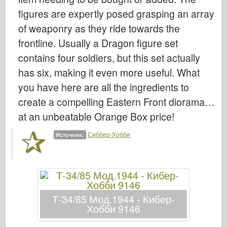
Кибер-хобби
figures are expertly posed grasping an array
Днепромодель
of weaponry as they ride towards the
Дракона
frontline. Usually a Dragon figure set
Эдуард
contains four soldiers, but this set actually
has six, making it even more useful. What
E.T. Модель
you have here are all the ingredients to
Тонкие формы
create a compelling Eastern Front diorama…
Силы доблести
at an unbeatable Orange Box price!
ФриулМодель
Сиббер-Хобби
Хасэгава
Источник:
Хеллер
ХоббиБос
Модели IBG
Т-34/85 Мод.1944 - Кибер-
Jc.
Хобби 9146
Италери