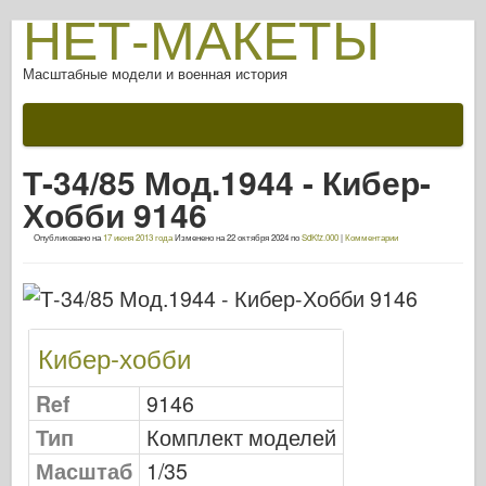
НЕТ-МАКЕТЫ
Масштабные модели и военная история
Документации
После битвы
Т-34/85 Мод.1944 - Кибер-
Оружие AFV
Хобби 9146
Союзная ось
Опубликовано на
17 июня 2013 года
Изменено на
22 октября 2024
по
SdKfz.000
|
Комментарии
Броня ФотоГалерея
Броня в профиле
Конкорд
Кибер-хобби
Орехи и болты
Новый авангард
Ref
9146
Моделирование Osprey
Тип
Комплект моделей
Оспри Издательский
Масштаб
1/35