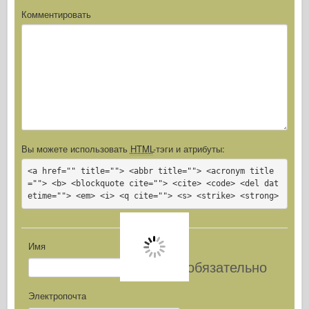
Комментировать
Вы можете использовать
HTML
-тэги и атрибуты:
<a href="" title=""> <abbr title=""> <acronym title
=""> <b> <blockquote cite=""> <cite> <code> <del dat
etime=""> <em> <i> <q cite=""> <s> <strike> <strong>
Имя
обязательно
Электропочта