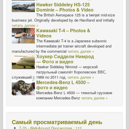
Hawker Siddeley HS-125
Dominie – Photos & Video
The British Aerospace 125 is a twinjet mid-size
business jet. Originally developed by de Havilland and initially
читать далее »
Kawasaki T-4 – Photos &
Videos
The Kawasaki T-4 is a Japanese subsonic
intermediate jet trainer aircraft developed and
manufactured by the commercial
читать далее »
Хоукер Сиддели Нимрод
— Фото и видео
Hawker Siddeley Nimrod — морской
патрульный самолёт Королевских ВВС,
служивший с 1969 по 2011 год.
читать далее »
Mercedes-Benz L 4500 –
фото и видео
Mercedes-Benz L 4500 — тяжелый грузовик
компании Mercedes-Benz
читать далее »
Самый просматриваемый день
Т-70 - WalkAround
Просмотров : 112