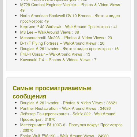
M728 Combat Engineer Vehicle – Photos & Video Views :
49
North American Rockwell OV-10 Bronco – Фото и видео
просмотров: 49
Кертисс P-40 Warhawk - WalkAround
Просмотров : 41
M3 Lee – WalkAround Views : 38
Messerschmitt Me208 – Photos & Video Views : 29
B-17F Flying Fortress – WalkAround Views : 26
Douglas A-26 Invader – Фото и видео просмотров : 16
F4U-4 Corsair – WalkAround Views : 13
Kawasaki T-4 – Photos & Videos Views : 7
Самые просматриваемые
сообщения
Douglas A-26 Invader – Photos & Video Views : 36621
Panther Restauration – Walk Around Views : 34636
Лейхтер Панцерспехваген - Sdkfz.222 - WalkAround
Просмотры : 31870
Мессершмитт Bf 109G-6 - Прогулка вокруг
Просмотров
: 26070
Focke-Wulf FW-190 – Walk Around Views : 24980