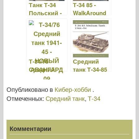
Танк Т-34
Т-34 85 -
k
Польский -
WalkAround
WalkAround
Т-34/76
Средний
Средний
танк Т-34-85
танк 1941-45
1944-94 -
- НОВЫЙ
НОВЫЙ
Опубликовано в
Кибер-хобби
.
АВАНГАРД
АВАНГАРД
Отмеченных:
Средний танк
,
Т-34
09
20
Комментарии