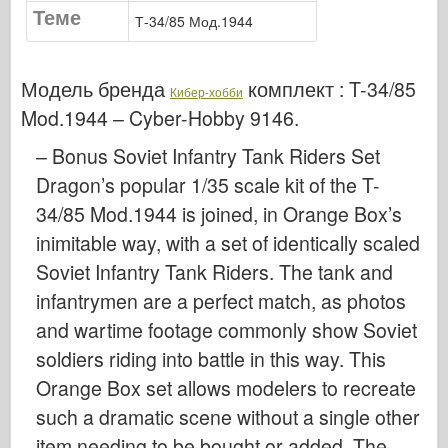
Теме
Сигнал эскадрильи
Т-34/85 Мод.1944
ТанкВласть
Грузовики и танки
Модель бренда
комплект :
T-34/85
Кибер-хобби
Ваффен-Арсенал
Mod.1944 – Cyber-Hobby 9146
.
Wydawnictwo Милитария
– Bonus Soviet Infantry Tank Riders Set
Макеты
Dragon’s popular 1/35 scale kit of the T-
Академии
34/85 Mod.1944 is joined, in Orange Box’s
Модели тузов
inimitable way, with a set of identically scaled
Soviet Infantry Tank Riders. The tank and
Клуб AFV
infantrymen are a perfect match, as photos
Airfix
and wartime footage commonly show Soviet
Ввс
soldiers riding into battle in this way. This
Модель АЗ
Orange Box set allows modelers to recreate
Черная собака
such a dramatic scene without a single other
Бронко
item needing to be bought or added. The