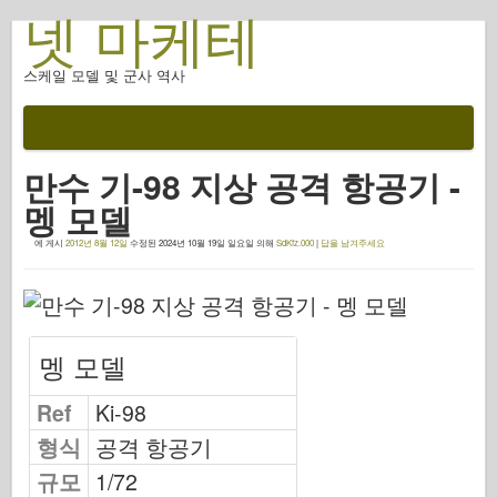
넷 마케테
스케일 모델 및 군사 역사
설명서
전투 후
만수 기-98 지상 공격 항공기 -
AFV 무기
멩 모델
연합군 축
에 게시
2012년 8월 12일
수정된
2024년 10월 19일 일요일
의해
SdKfz.000
|
답을 남겨주세요
갑옷 포토갤러리
프로필의 갑옷
콩코드
멩 모델
너트 와 볼트
새로운 뱅가드
Ref
Ki-98
오스프리 모델링
형식
공격 항공기
오스프리 출판
규모
1/72