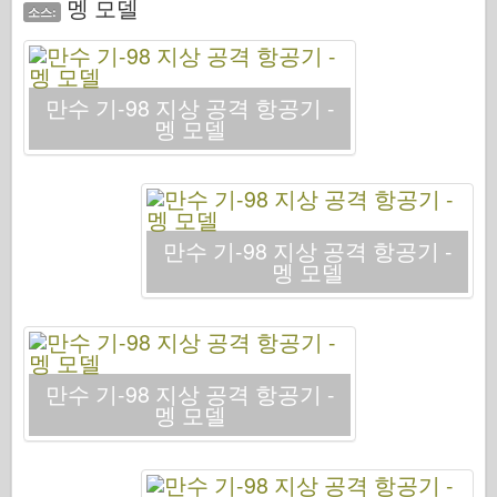
멩 모델
사이버 취미
소스:
드네프로모델
드래곤
만수 기-98 지상 공격 항공기 -
Eduard
멩 모델
E.T. 모델
미세 금형
용맹의 힘
만수 기-98 지상 공격 항공기 -
프리울모델
멩 모델
하세가와
헬러
취미 보스
만수 기-98 지상 공격 항공기 -
IBG 모델
멩 모델
Icm
Italeri