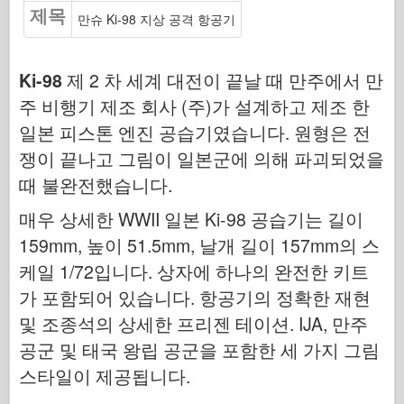
제목
편대 신호
만슈 Ki-98 지상 공격 항공기
탱크 파워
트럭 및 탱크
Ki-98
제 2 차 세계 대전이 끝날 때 만주에서 만
와펜 아스날
주 비행기 제조 회사 (주)가 설계하고 제조 한
와이다닉투 군사
일본 피스톤 엔진 공습기였습니다. 원형은 전
쟁이 끝나고 그림이 일본군에 의해 파괴되었을
마케트
때 불완전했습니다.
아카데미
에이스 모델
매우 상세한 WWII 일본 Ki-98 공습기는 길이
159mm, 높이 51.5mm, 날개 길이 157mm의 스
AFV 클럽
케일 1/72입니다. 상자에 하나의 완전한 키트
Airfix
가 포함되어 있습니다. 항공기의 정확한 재현
공군
및 조종석의 상세한 프리젠 테이션. IJA, 만주
AZ 모델
공군 및 태국 왕립 공군을 포함한 세 가지 그림
블랙 독
스타일이 제공됩니다.
야생마