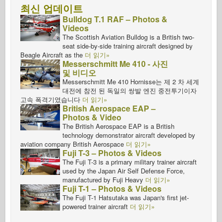
최신 업데이트
Bulldog T.1 RAF – Photos &
Videos
The Scottish Aviation Bulldog is a British two-
seat side-by-side training aircraft designed by
Beagle Aircraft as the
더 읽기»
Messerschmitt Me 410 - 사진
및 비디오
Messerschmitt Me 410 Hornisse는 제 2 차 세계
대전에 참전 된 독일의 쌍발 엔진 중전투기이자
고속 폭격기였습니다
더 읽기»
British Aerospace EAP –
Photos & Video
The British Aerospace EAP is a British
technology demonstrator aircraft developed by
aviation company British Aerospace
더 읽기»
Fuji T-3 – Photos & Videos
The Fuji T-3 is a primary military trainer aircraft
used by the Japan Air Self Defense Force,
manufactured by Fuji Heavy
더 읽기»
Fuji T-1 – Photos & Videos
The Fuji T-1 Hatsutaka was Japan's first jet-
powered trainer aircraft
더 읽기»