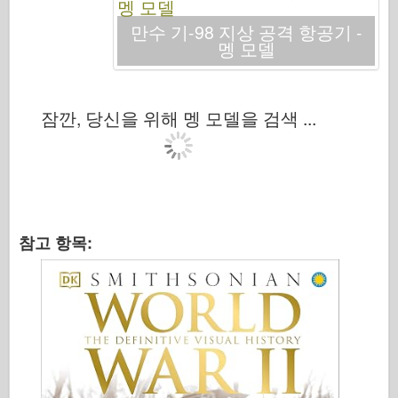
범례
만수 기-98 지상 공격 항공기 -
멩 모델
멩 모델
잠수복
Tristar
잠깐, 당신을 위해 멩 모델을 검색 ...
트럼펫
즈베즈다
앨범 사진
산책
참고 항목:
책
Dvd
연락처
르 저널
더 키트