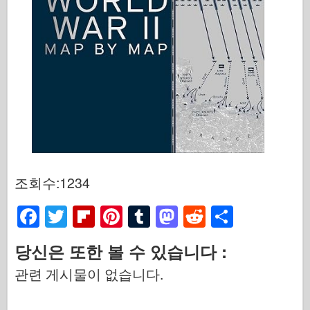
조회수:1234
F
T
Fl
Pi
T
M
R
S
a
wi
ip
nt
u
a
e
h
당신은 또한 볼 수 있습니다 :
c
tt
b
er
m
st
d
ar
관련 게시물이 없습니다.
e
er
o
e
bl
o
di
e
b
ar
st
r
d
t