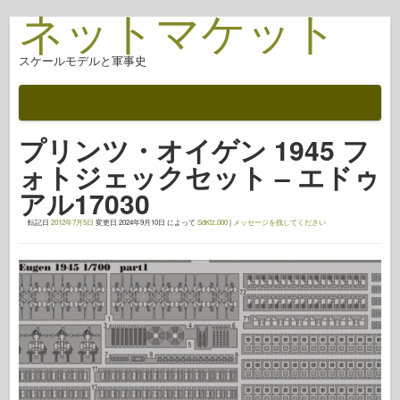
ネットマケット
スケールモデルと軍事史
ドキュメント
戦いの後
プリンツ・オイゲン 1945 フ
AFV武器
ォトジェックセット – エドゥ
アライド軸
アル17030
アーマーフォトギャラリー
転記日
2012年7月5日
変更日
2024年9月10日
によって
SdKfz.000
|
メッセージを残してください
アーマー・イン・プロファイル
コンコード
ナットとボルト
新しいヴァンガード
オスプレイモデリング
オスプレイ出版