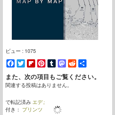
ビュー : 1075
F
T
Fl
Pi
T
M
R
S
a
wi
ip
nt
u
a
e
h
また、次の項目もご覧ください。
c
tt
b
er
m
st
d
ar
関連する投稿はありません。
e
er
o
e
bl
o
di
e
b
ar
st
r
d
t
で転記済み
エデュアルド
.
o
d
o
付き：
プリンツ・オイゲン
o
n