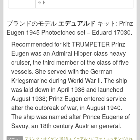
ット
サイバーホビー
ドネプロモデル
ブランドのモデル
エデュアルド
キット:
Prinz
ドラゴン
Eugen 1945 Photoetched set – Eduard 17030
.
エデュアルド
Recommended for kit: TRUMPETER Prinz
E.T. モデル
Eugen was an Admiral Hipper-class heavy
ファインモールド
cruiser, the third member of the class of five
武勇の勢力
vessels. She served with the German
フリルモデル
Kriegsmarine during World War II. The ship
ハセガワ
was laid down in April 1936 and launched
エレール
August 1938; Prinz Eugen entered service
ホビーボス
after the outbreak of war, in August 1940.
IBGモデル
The ship was named after Prince Eugene of
Icm
Savoy, an 18th century Austrian general.
イタレリ
プリンツ・オイゲン 1945 エドゥアルトにフォトエッチングされ
ソース：