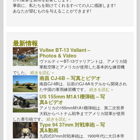
事前に、私たちを助けてくれるすべての人に感謝します!
あなたが望むものを与えることができます!
最新情報
Vultee BT-13 Valiant –
Photos & Video
ヴァルティーBT-13ヴァリアントは、アメリカ陸
軍航空隊とアメリカが使用した基本的な練習機
でした。
続きを読む »
南昌 CJ-6B – 写真とビデオ
南昌CJ-6Bは、以前のCJ-6Aモデルから開発され
た中国の軍用練習機です。
続きを読む »
US 155mm M1A1榴弾砲 – 写
真&ビデオ
アメリカの155mmM1A1榴弾砲は、第二次世界
大戦からベトナム戦争までアメリカ陸軍が使用
した牽引砲です。
続きを読む »
Type 94 37mm 対戦車砲 – 写
真&動画
九四式37mm対戦車砲は、1930年代に大日本帝