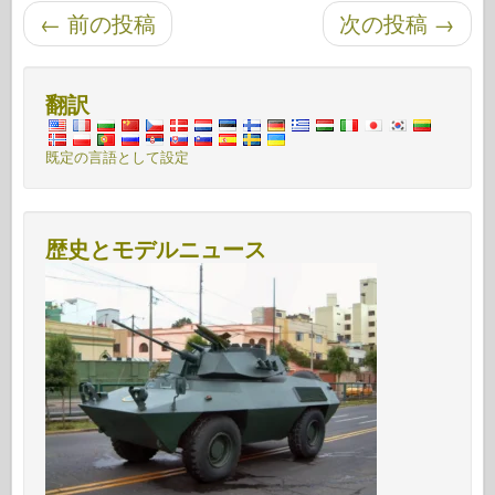
投稿ナビゲーション
←
前の投稿
次の投稿
→
翻訳
既定の言語として設定
歴史とモデルニュース