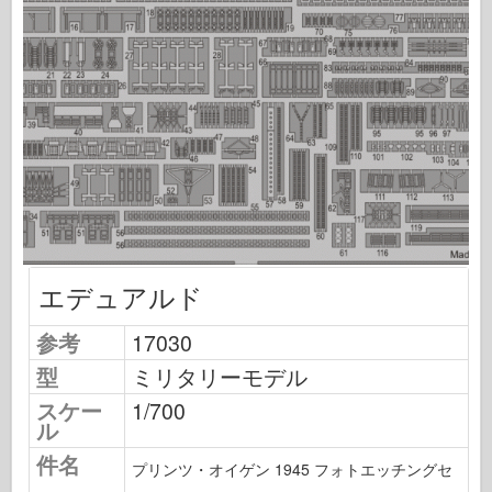
飛行隊信号
タンクパワー
トラックとタンク
武装-アーセナル
ウィドウニクツー・ムシタ
マケット
アカデミー
エースモデル
エデュアルド
AFVクラブ
エアフィックス
参考
17030
空軍
型
ミリタリーモデル
AZモデル
スケー
1/700
ル
黒い犬
件名
プリンツ・オイゲン 1945 フォトエッチングセ
ブロンコ