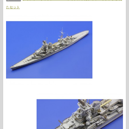
伝説
たセット
メンモデル
タミヤ
トライスター
トランペッター
ズベズダ
アルバム-写真
歩き回る
本
Dvd
連絡先
ル・ジャーナル
キット