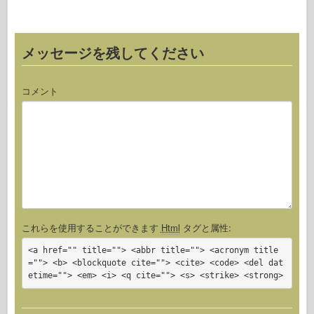
k
メッセージを残してください
コメント
これらを使用することができます
Html
タグと属性:
<a href="" title=""> <abbr title=""> <acronym title
=""> <b> <blockquote cite=""> <cite> <code> <del dat
etime=""> <em> <i> <q cite=""> <s> <strike> <strong>