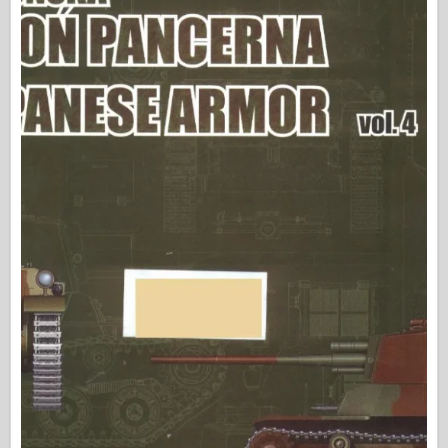
Osprey Kiadó
Század jel
Tankpower
Teherautók & Tartályok
Waffen-Arsenal
Wydawnictwo Militaria
Maquettes (maquettes)
Akadémia
Ace modellek
AFV Klub
Airfix
Légierő
AZ modell
Fekete Kutya