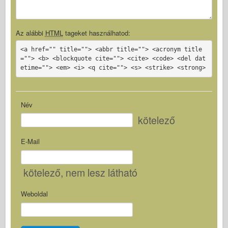
Az alábbi
HTML
tageket használhatod:
<a href="" title=""> <abbr title=""> <acronym title
=""> <b> <blockquote cite=""> <cite> <code> <del dat
etime=""> <em> <i> <q cite=""> <s> <strike> <strong>
Név
kötelező
E-Mail
kötelező
, nem lesz látható
Weboldal