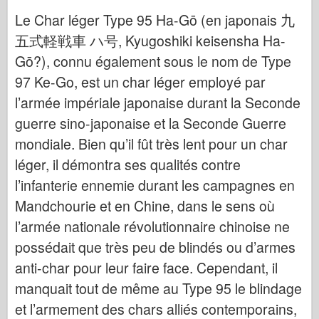
Italeri között
Le Char léger Type 95 Ha-Gō (en japonais 九
Legenda
五式軽戦車 ハ号, Kyugoshiki keisensha Ha-
Meng modell
Gō?), connu également sous le nom de Type
Tamiya
97 Ke-Go, est un char léger employé par
Tristar
l’armée impériale japonaise durant la Seconde
guerre sino-japonaise et la Seconde Guerre
Trombitás
mondiale. Bien qu’il fût très lent pour un char
Zvezda
léger, il démontra ses qualités contre
Albumok-Fotók
l’infanterie ennemie durant les campagnes en
Séta körül
Mandchourie et en Chine, dans le sens où
Könyvek
l’armée nationale révolutionnaire chinoise ne
Dvd
possédait que très peu de blindés ou d’armes
Kapcsolat
anti-char pour leur faire face. Cependant, il
le Napló
manquait tout de même au Type 95 le blindage
et l’armement des chars alliés contemporains,
A készletek