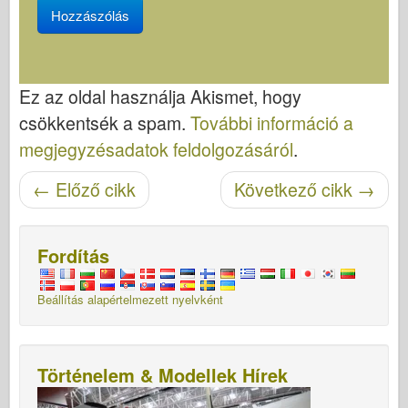
Ez az oldal használja Akismet, hogy
csökkentsék a spam.
További információ a
megjegyzésadatok feldolgozásáról
.
Cikk navigáció
←
Előző cikk
Következő cikk
→
Fordítás
Beállítás alapértelmezett nyelvként
Történelem & Modellek Hírek