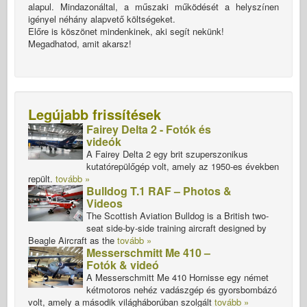
alapul. Mindazonáltal, a műszaki működését a helyszínen
igényel néhány alapvető költségeket.
Előre is köszönet mindenkinek, aki segít nekünk!
Megadhatod, amit akarsz!
Legújabb frissítések
Fairey Delta 2 - Fotók és
videók
A Fairey Delta 2 egy brit szuperszonikus
kutatórepülőgép volt, amely az 1950-es években
repült.
tovább »
Bulldog T.1 RAF – Photos &
Videos
The Scottish Aviation Bulldog is a British two-
seat side-by-side training aircraft designed by
Beagle Aircraft as the
tovább »
Messerschmitt Me 410 –
Fotók & videó
A Messerschmitt Me 410 Hornisse egy német
kétmotoros nehéz vadászgép és gyorsbombázó
volt, amely a második világháborúban szolgált
tovább »