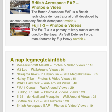
British Aerospace EAP –
Photos & Video
The British Aerospace EAP is a British
technology demonstrator aircraft developed by
aviation company British Aerospace
tovább »
Fuji T-3 – Photos & Videos
The Fuji T-3 is a primary military trainer aircraft
used by the Japan Air Self Defense Force,
manufactured by Fuji Heavy
tovább »
A nap legmegtekintőbb
Messerschmitt Me208 – Photos & Video Views : 118
M3 Lee – WalkAround Views : 91
Nakajima Ki-43-IIb Hayabusa – Séta
Megtekintések : 65
Harley Trike – Photos & Video Views : 61
M9A1 HalfTrack – WalkAround Views : 46
F4U-4 Corsair – WalkAround Views : 29
Bulldog T.1 RAF – Photos & Videos Views : 23
B-35 – de Havilland Mosquito – WalkAround Views : 23
Spitfire Mk XVI – Séta
Nézetek : 20
British Aerospace EAP – Photos & Video Views : 19