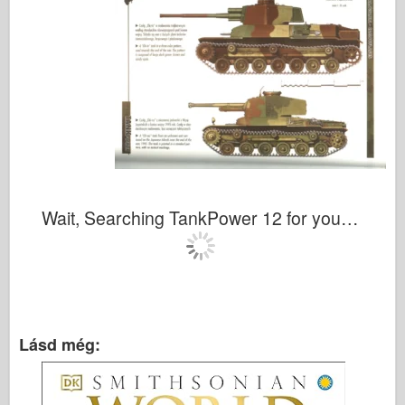
Wait, Searching TankPower 12 for you…
Lásd még: