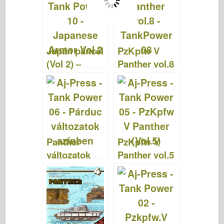
Japán páncél
PzKpfw V
(Vol 2) –
Panther vol.8
TankPower
– TankPower
10
08
Panther
PzKpfw V
változatok
Panther vol.5
színesben -
- TankPower
TankPower
05
06