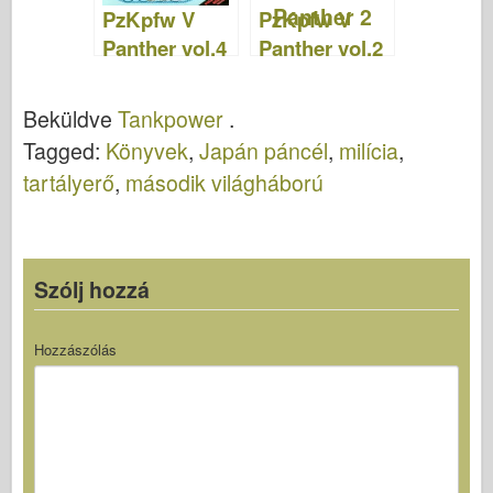
PzKpfw V
PzKpfw V
Panther vol.4
Panther vol.2
- TankPower
- TankPower
04
02
Beküldve
Tankpower
.
Tagged:
Könyvek
,
Japán páncél
,
milícia
,
tartályerő
,
második világháború
Szólj hozzá
Hozzászólás