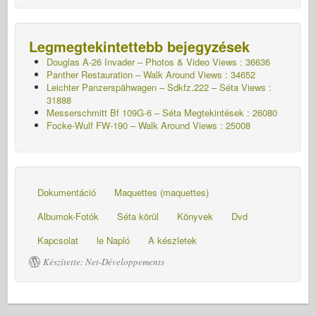
Legmegtekintettebb bejegyzések
Douglas A-26 Invader – Photos & Video Views : 36636
Panther Restauration – Walk Around Views : 34652
Leichter Panzerspähwagen – Sdkfz.222 – Séta
Views :
31888
Messerschmitt Bf 109G-6 – Séta
Megtekintések : 26080
Focke-Wulf FW-190 – Walk Around Views : 25008
Dokumentáció
Maquettes (maquettes)
Albumok-Fotók
Séta körül
Könyvek
Dvd
Kapcsolat
le Napló
A készletek
Készítette: Net-Développements