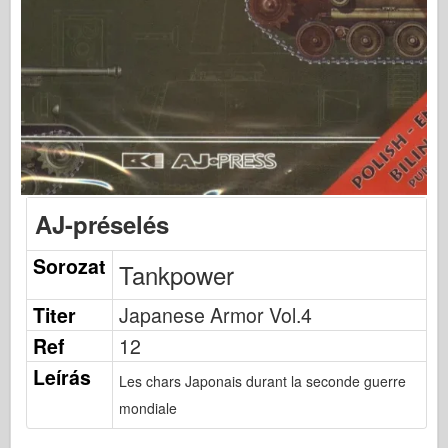
Bronco
Cyber-hobbi
Dnepromodel között
Sárkány
Eduard
E.T. modell
Finom formák
AJ-préselés
Vitéz erők
Sorozat
Friulmodel
Tankpower
Hasegawa
Titer
Japanese Armor Vol.4
Heller
Ref
12
HobbiBoss
Leírás
Les chars Japonais durant la seconde guerre
IBG modellek
mondiale
Icm