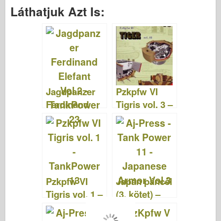
a
wi
ip
nt
u
a
e
h
Láthatjuk Azt Is:
c
tt
b
er
m
st
d
ar
e
er
o
e
bl
o
di
e
b
ar
st
r
d
t
o
d
o
o
n
Jagdpanzer
Pzkpfw VI
k
Ferdinand
Tigris vol. 3 –
Elefant Vol.2
TankPower
– TankPower
15
23
Pzkpfw VI
Japán páncél
Tigris vol. 1 –
(3. kötet) –
TankPower
TankPower
13
11