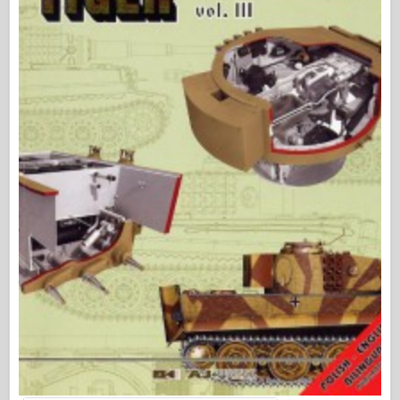
Osprey Kiadó
Század jel
Tankpower
Teherautók & Tartályok
Waffen-Arsenal
Wydawnictwo Militaria
Maquettes (maquettes)
Akadémia
Ace modellek
AFV Klub
Airfix
Légierő
AZ modell
Fekete Kutya