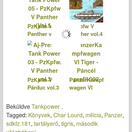
PzKpfw V
PzKpfw V
Panther vol.5
Panther vol.4
- TankPower
- TankPower
05
04
PzKpfw V
PanzerKampf
Párduc vol.3
wagen VI
– TankPower
Tiger - Páncél
03
profil 002
Beküldve
Tankpower
.
Tagged:
Könyvek
,
Char Lourd
,
milícia
,
Panzer
,
sdkfz.181
,
tartályerő
,
tigris
,
második
világháború