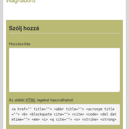
Szólj hozzá
Hozzászólás
Az alábbi
HTML
tageket használhatod:
<a href="" title=""> <abbr title=""> <acronym title
=""> <b> <blockquote cite=""> <cite> <code> <del dat
etime=""> <em> <i> <q cite=""> <s> <strike> <strong>