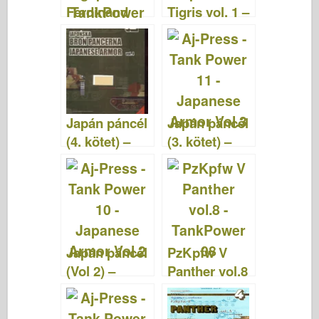
k
Ferdinand
Tigris vol. 1 –
Elefant Vol.2
TankPower
– TankPower
13
23
Japán páncél
Japán páncél
(4. kötet) –
(3. kötet) –
TankPower
TankPower
12
11
Japán páncél
PzKpfw V
(Vol 2) –
Panther vol.8
TankPower
– TankPower
10
08