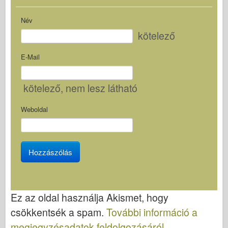
Név
kötelező
E-Mail
kötelező
, nem lesz látható
Weboldal
Ez az oldal használja Akismet, hogy
csökkentsék a spam.
További információ a
megjegyzésadatok feldolgozásáról
.