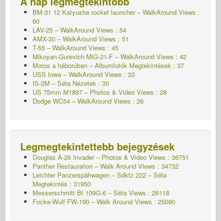
A nap legmegtekintőbb
BM-31 12 Katyusha rocket launcher – WalkAround Views :
60
LAV-25 – WalkAround Views : 54
AMX-30 – WalkAround Views : 51
T-55 – WalkAround Views : 45
Mikoyan-Gurevich MiG-21-F – WalkAround Views : 42
Motos a háborúban – Albumfotók
Megtekintések : 37
USS Iowa – WalkAround Views : 33
IS-2M – Séta
Nézetek : 30
US 75mm M1897 – Photos & Video Views : 28
Dodge WC54 – WalkAround Views : 26
Legmegtekintettebb bejegyzések
Douglas A-26 Invader – Photos & Video Views : 36751
Panther Restauration – Walk Around Views : 34732
Leichter Panzerspähwagen – Sdkfz.222 – Séta
Megtekintés : 31950
Messerschmitt Bf 109G-6 – Séta
Views : 26118
Focke-Wulf FW-190 – Walk Around Views : 25090