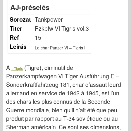
Bronco
AJ-préselés
Cyber-hobbi
Sorozat
Tankpower
Dnepromodel között
Titer
Pzkpfw VI Tigris vol.3
Sárkány
Ref
15
Eduard
Leírás
Le char Panzer VI – Tigris I
E.T. modell
Finom formák
A
(Tigre), diminutif de
Vitéz erők
I. Tigris
Panzerkampfwagen VI Tiger Ausführung E –
Friulmodel
Sonderkraftfahrzeug 181, char d’assaut lourd
Hasegawa
allemand en service de 1942 à 1945, est l’un
Heller
des chars les plus connus de la Seconde
HobbiBoss
Guerre mondiale, bien qu’il n’ait été que peu
IBG modellek
produit par rapport au T-34 soviétique ou au
Icm
Sherman américain. Ce sont ses dimensions,