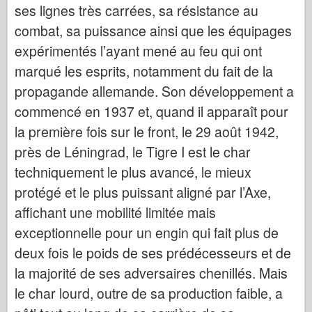
Italeri között
ses lignes très carrées, sa résistance au
combat, sa puissance ainsi que les équipages
Legenda
expérimentés l’ayant mené au feu qui ont
Meng modell
marqué les esprits, notamment du fait de la
Tamiya
propagande allemande. Son développement a
Tristar
commencé en 1937 et, quand il apparaît pour
Trombitás
la première fois sur le front, le 29 août 1942,
Zvezda
près de Léningrad, le Tigre I est le char
Albumok-Fotók
techniquement le plus avancé, le mieux
Séta körül
protégé et le plus puissant aligné par l’Axe,
affichant une mobilité limitée mais
Könyvek
exceptionnelle pour un engin qui fait plus de
Dvd
deux fois le poids de ses prédécesseurs et de
Kapcsolat
la majorité de ses adversaires chenillés. Mais
le Napló
le char lourd, outre de sa production faible, a
A készletek