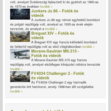
volt, amelyet Svédország fejlesztett ki és gyártott az 1960-as
és 1970-es években
tovább »
Junkers Ju 86 – Fotók és
videók
A Junkers Ju 86 egy német egyfedelű bombázó
és polgári repülőgép volt, amelyet az 1930-as évek elején
terveztek, és amelyet a
tovább »
Breguet XIV – Fotók és
videók
A Breguet XIV egy francia kétfedelű bombázó
és felderítő repülőgép volt az első világháborúban
tovább »
Morane-Saulnier MS.315 -
Fotók és videók
A Morane-Saulnier MS.315 egy francia
repülőgép volt, amelyet elsődleges kiképzési célokra terveztek
tovább »
FV4034 Challenger 2 - Fotók
és videók
Az FV4034 Challenger 2 egy harmadik
generációs brit harckocsi, amely 1998-ban állt szolgálatba
tovább »