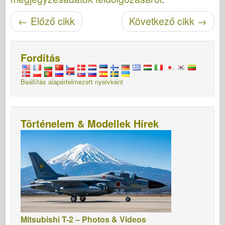
Cikk navigáció
←
Előző cikk
Következő cikk
→
Fordítás
Beállítás alapértelmezett nyelvként
Történelem & Modellek Hírek
Mitsubishi T-2 – Photos & Videos