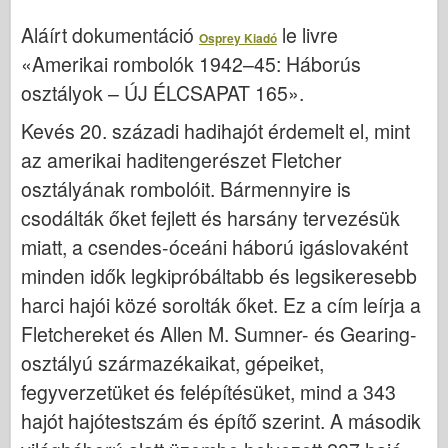
Italeri között
Aláírt dokumentáció
le livre
Osprey Kiadó
Legenda
«Amerikai rombolók 1942–45: Háborús
Meng modell
osztályok – ÚJ ÉLCSAPAT 165».
Tamiya
Kevés 20. századi hadihajót érdemelt el, mint
Tristar
az amerikai haditengerészet Fletcher
Trombitás
osztályának rombolóit. Bármennyire is
Zvezda
csodálták őket fejlett és harsány tervezésük
Albumok-Fotók
miatt, a csendes-óceáni háború igáslovaként
Séta körül
minden idők legkipróbáltabb és legsikeresebb
harci hajói közé sorolták őket. Ez a cím leírja a
Könyvek
Fletchereket és Allen M. Sumner- és Gearing-
Dvd
osztályú származékaikat, gépeiket,
Kapcsolat
fegyverzetüket és felépítésüket, mind a 343
le Napló
hajót hajótestszám és építő szerint. A második
A készletek