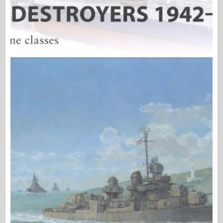
Osprey Kiadó
Század jel
Tankpower
Teherautók & Tartályok
Waffen-Arsenal
Wydawnictwo Militaria
Maquettes (maquettes)
Akadémia
Ace modellek
AFV Klub
Airfix
Légierő
AZ modell
Fekete Kutya