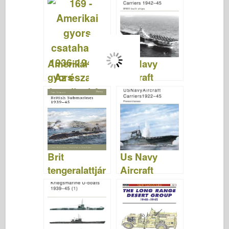
VANGUARD
1938–1991 –
75
ÚJ
VANGUARD
172
Amerikai
Us Navy
gyors
Aircraft
csatahajók
Carriers
1936–1947 –
1942–1945 –
ÚJ
ÚJ
VANGUARD
VANGUARD
169
130
Brit
Us Navy
tengeralattjár
Aircraft
ók 1939–45 –
Carriers
ÚJ
1922–1945 –
ÉLCSAPAT
ÚJ
129
VANGUARD