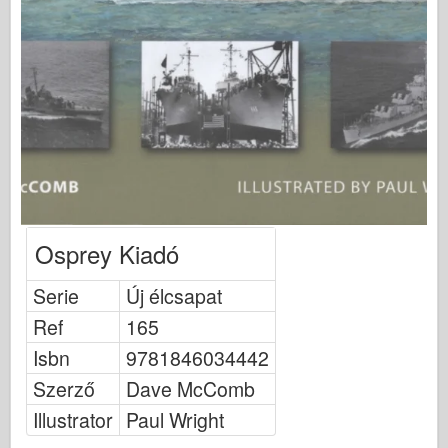
Bronco
Cyber-hobbi
Dnepromodel között
Sárkány
Eduard
E.T. modell
Finom formák
Vitéz erők
Osprey Kiadó
Friulmodel
Serie
Új élcsapat
Hasegawa
Ref
165
Heller
Isbn
9781846034442
HobbiBoss
Szerző
Dave McComb
IBG modellek
Illustrator
Paul Wright
Icm