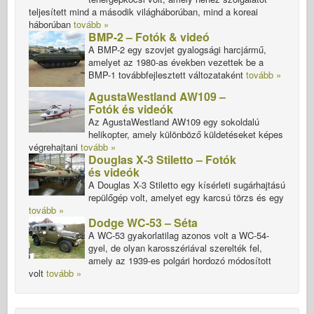
teljesített mind a második világháborúban, mind a koreai
háborúban
tovább »
BMP-2 – Fotók & videó
A BMP-2 egy szovjet gyalogsági harcjármű,
amelyet az 1980-as években vezettek be a
BMP-1 továbbfejlesztett változataként
tovább »
AgustaWestland AW109 –
Fotók és videók
Az AgustaWestland AW109 egy sokoldalú
helikopter, amely különböző küldetéseket képes
végrehajtani
tovább »
Douglas X-3 Stiletto – Fotók
és videók
A Douglas X-3 Stiletto egy kísérleti sugárhajtású
repülőgép volt, amelyet egy karcsú törzs és egy
tovább »
Dodge WC-53 – Séta
A WC-53 gyakorlatilag azonos volt a WC-54-
gyel, de olyan karosszériával szerelték fel,
amely az 1939-es polgári hordozó módosított
volt
tovább »