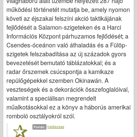
világháború alatt üzembe helyezett 287 hajó
működési történetét mutatja be, amely nyomon
követi az éjszakai felszíni akció taktikájának
fejlődését a Salamon-szigeteken és a Harci
Információs Központ párhuzamos fejlődését; a
Csendes-óceánon való áthaladás és a Fülöp-
szigetek felszabadítása az új századok gyors
bevezetését bemutató táblázatokkal; és a
radar őrszemek csúcspontja a kamikaze
repülőgépekkel szemben Okinawán. A
veszteségek és a dekorációk összefoglalóival,
valamint a speciálisan megrendelt
műalkotásokkal ez a könyv a háborús amerikai
romboló osztályokról szól.
halászsas
Forrás: