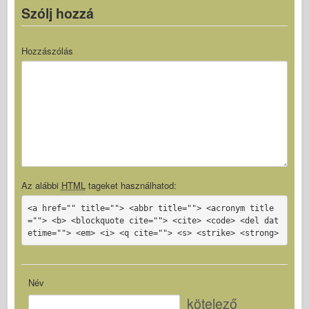
Szólj hozzá
Hozzászólás
Az alábbi
HTML
tageket használhatod:
<a href="" title=""> <abbr title=""> <acronym title
=""> <b> <blockquote cite=""> <cite> <code> <del dat
etime=""> <em> <i> <q cite=""> <s> <strike> <strong>
Név
kötelező