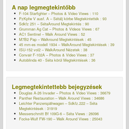
A nap legmegtekintőbb
F-104 Starfighter – Photos & Video Views : 110
PzKpfw V ausf. A – Sétálj körbe
Megtekintették : 93
Sdkfz 251 – SétaAround
Megtekintés : 90
Grumman Ag Cat – Photos & Videos Views : 67
AC1 Sentinel – Walk Around Views : 52
M7B2 Pap – Walkround
Megtekintések : 45
45 mm-es modell 1934 – WalkAround
Megtekintések : 39
ISU-152 vol2 – WalkAround
Nézetek : 38
Convair F-102A – Photos & Video Views : 37
Autoblinda 40 - Séta körül
Megtekintések : 36
Legmegtekintettebb bejegyzések
Douglas A-26 Invader – Photos & Video Views : 36679
Panther Restauration – Walk Around Views : 34686
Leichter Panzerspähwagen – Sdkfz.222 – Séta
Megtekintések : 31919
Messerschmitt Bf 109G-6 – Séta
Views : 26096
Focke-Wulf FW-190 – Walk Around Views : 25043