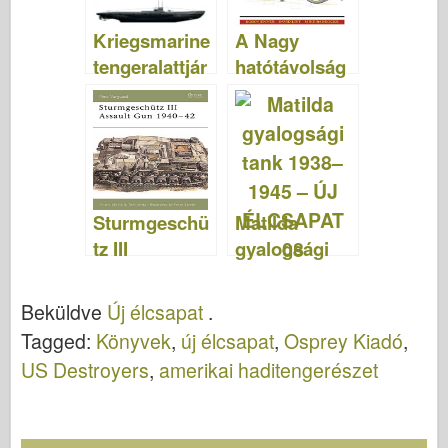
114
Kriegsmarine
A Nagy
tengeralattjár
hatótávolság
ók 1939–45
ú sivatagi
(1) – ÚJ
csoport 1940-
ÉLCSAPAT
1945 – ÚJ
51
VANGUARD
32
Sturmgeschü
Matilda
tz III
gyalogsági
Rohamlövés
tank 1938–
1940–42 – ÚJ
1945 – ÚJ
Beküldve
Új élcsapat
.
VANGUARD
ÉLCSAPAT
Tagged:
Könyvek
,
új élcsapat
,
Osprey Kiadó
,
19
08
US Destroyers
,
amerikai haditengerészet