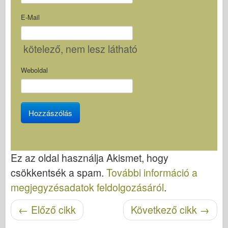
E-Mail
kötelező
, nem lesz látható
Weboldal
Ez az oldal használja Akismet, hogy
csökkentsék a spam.
További információ a
megjegyzésadatok feldolgozásáról
.
Cikk navigáció
←
Előző cikk
Következő cikk
→