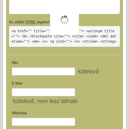
Az alábbi
HTML
tageket használhatod:
<a href="" title=""> <abbr title=""> <acronym title
=""> <b> <blockquote cite=""> <cite> <code> <del dat
etime=""> <em> <i> <q cite=""> <s> <strike> <strong>
Név
kötelező
E-Mail
kötelező
, nem lesz látható
Weboldal