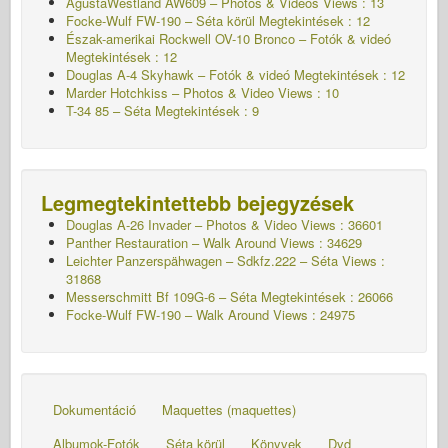
AgustaWestland AW609 – Photos & Videos Views : 13
Focke-Wulf FW-190 – Séta körül Megtekintések : 12
Észak-amerikai Rockwell OV-10 Bronco – Fotók & videó
Megtekintések : 12
Douglas A-4 Skyhawk – Fotók & videó Megtekintések : 12
Marder Hotchkiss – Photos & Video Views : 10
T-34 85 – Séta Megtekintések : 9
Legmegtekintettebb bejegyzések
Douglas A-26 Invader – Photos & Video Views : 36601
Panther Restauration – Walk Around Views : 34629
Leichter Panzerspähwagen – Sdkfz.222 – Séta
Views :
31868
Messerschmitt Bf 109G-6 – Séta
Megtekintések : 26066
Focke-Wulf FW-190 – Walk Around Views : 24975
Dokumentáció
Maquettes (maquettes)
Albumok-Fotók
Séta körül
Könyvek
Dvd