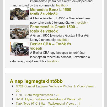
intermediate jet trainer aircraft developed and
manufactured by the commercial
tovább »
Mercedes-Benz L 4500 –
fotók és videók
A Mercedes-Benz L 4500 a Mercedes-Benz
nagy teherbírású teherautója volt
tovább »
Fenomenális Granit 1500 –
fotók és videók
A Granit 1500 jelenség a Gustav Hiller AG
könnyű teherautója
tovább »
Berliet CBA – Fotók és
videók
A Berliet CBA egy közepes teherbírású,
lánchajtású teherautó-sorozat, kezdetben a
katonaság, majd később a
tovább »
A nap legmegtekintőbb
M728 Combat Engineer Vehicle – Photos & Video Views :
201
T-70 – Séta
Megtekintések : 73
B-17F Flying Fortress – WalkAround Views : 44
Tank Type 97 Chi-Ha – WalkAround Views : 14