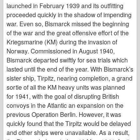
Bronco
launched in February 1939 and its outfitting
Cyber-hobbi
proceeded quickly in the shadow of impending
war. Even so, Bismarck missed the beginning
Dnepromodel között
of the war and the great offensive effort of the
Sárkány
Kriegsmarine (KM) during the invasion of
Eduard
Norway. Commissioned in August 1940,
E.T. modell
Bismarck departed swiftly for sea trials which
Finom formák
lasted until the end of the year. With Bismarck’s
Vitéz erők
sister ship, Tirpitz, nearing completion, a grand
Friulmodel
sortie of all the KM heavy units was planned
Hasegawa
for 1941, with the goal of disrupting British
Heller
convoys in the Atlantic an expansion on the
previous Operation Berlin. However, it was
HobbiBoss
quickly found that the Tirpitz would be delayed
IBG modellek
and other ships were unavailable. As a result,
Icm