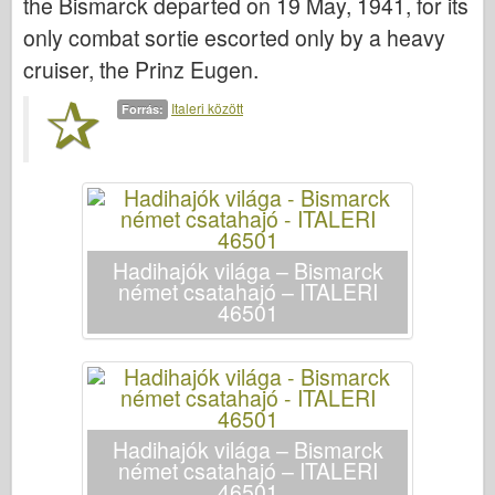
the Bismarck departed on 19 May, 1941, for its
Italeri között
only combat sortie escorted only by a heavy
Legenda
cruiser, the Prinz Eugen.
Meng modell
Italeri között
Forrás:
Tamiya
Tristar
Trombitás
Zvezda
Albumok-Fotók
Hadihajók világa – Bismarck
német csatahajó – ITALERI
Séta körül
46501
Könyvek
Dvd
Kapcsolat
le Napló
Hadihajók világa – Bismarck
német csatahajó – ITALERI
A készletek
46501