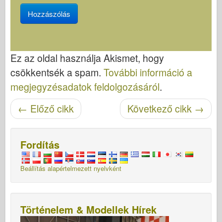
Ez az oldal használja Akismet, hogy
csökkentsék a spam.
További információ a
megjegyzésadatok feldolgozásáról
.
Cikk navigáció
←
Előző cikk
Következő cikk
→
Fordítás
Beállítás alapértelmezett nyelvként
Történelem & Modellek Hírek