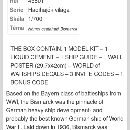
Ref
46501
Osprey Kiadó
Serie
Hadihajók világa
Század jel
Skála
1/700
Tankpower
Téma
Német csatahajó Bismarck
Teherautók & Tartályok
Waffen-Arsenal
THE BOX CONTAIN: 1 MODEL KIT – 1
Wydawnictwo Militaria
LIQUID CEMENT – 1 SHIP GUIDE – 1 WALL
Maquettes (maquettes)
POSTER (29,7x42cm) – WORLD of
Akadémia
WARSHIPS DECALS – 3 INVITE CODES – 1
Ace modellek
BONUS CODE
AFV Klub
Based on the Bayern class of battleships from
Airfix
WWI, the Bismarck was the pinnacle of
Légierő
German heavy ship development- and
AZ modell
probably the best known German ship of World
Fekete Kutya
War II. Laid down in 1936, Bismarck was