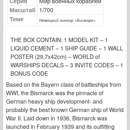
Серия
Мир военных кораблей
Сигнал эскадрильи
Масштаб
1/700
ТанкВласть
Теме
Немецкий линкор «Бисмарк»
Грузовики и танки
Ваффен-Арсенал
THE BOX CONTAIN: 1 MODEL KIT – 1
Wydawnictwo Милитария
LIQUID CEMENT – 1 SHIP GUIDE – 1 WALL
Макеты
POSTER (29,7x42cm) – WORLD of
Академии
WARSHIPS DECALS – 3 INVITE CODES – 1
Модели тузов
BONUS CODE
Клуб AFV
Based on the Bayern class of battleships from
Airfix
WWI, the Bismarck was the pinnacle of
Ввс
German heavy ship development- and
Модель АЗ
probably the best known German ship of World
Черная собака
War II. Laid down in 1936, Bismarck was
Бронко
launched in February 1939 and its outfitting