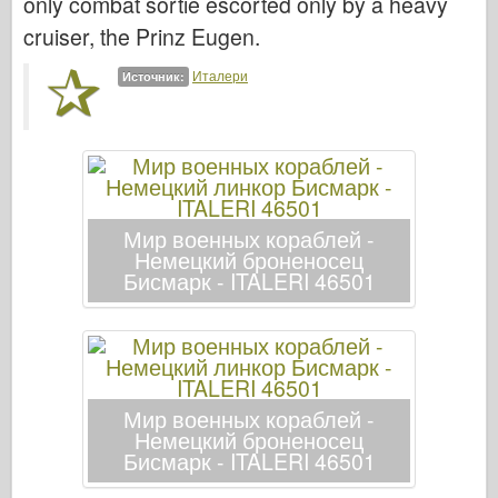
only combat sortie escorted only by a heavy
Легенда
cruiser, the Prinz Eugen.
Менг Модель
Италери
Источник:
Тамия
Tristar
Трубач
Звезда
Альбомы-Фотографии
Мир военных кораблей -
Немецкий броненосец
Прогулка вокруг
Бисмарк - ITALERI 46501
Книги
Dvd
Контакт
ле журнал
Мир военных кораблей -
Немецкий броненосец
Комплекты
Бисмарк - ITALERI 46501