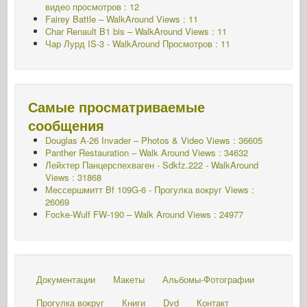
видео просмотров : 12
Fairey Battle – WalkAround Views : 11
Char Renault B1 bis – WalkAround Views : 11
Чар Лурд IS-3 - WalkAround
Просмотров : 11
Самые просматриваемые
сообщения
Douglas A-26 Invader – Photos & Video Views : 36605
Panther Restauration – Walk Around Views : 34632
Лейхтер Панцерспехваген - Sdkfz.222 - WalkAround
Views : 31868
Мессершмитт Bf 109G-6 - Прогулка вокруг
Views :
26069
Focke-Wulf FW-190 – Walk Around Views : 24977
Документации
Макеты
Альбомы-Фотографии
Прогулка вокруг
Книги
Dvd
Контакт