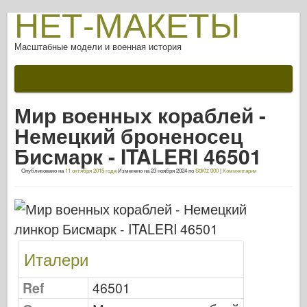
НЕТ-МАКЕТЫ
Масштабные модели и военная история
Документации
После битвы
Мир военных кораблей -
Оружие AFV
Немецкий броненосец
Союзная ось
Бисмарк - ITALERI 46501
Броня ФотоГалерея
Опубликовано на
11 октября 2015 года
Изменено на
23 ноября 2024
по
SdKfz.000
|
Комментарии
Броня в профиле
Конкорд
Орехи и болты
Новый авангард
Италери
Моделирование Osprey
Ref
46501
Оспри Издательский