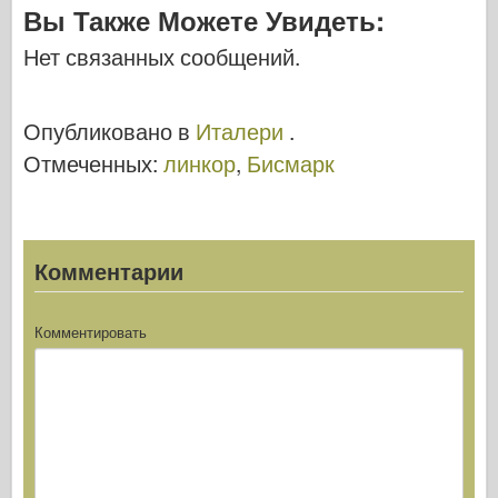
Вы Также Можете Увидеть:
c
tt
b
er
m
st
d
ar
Нет связанных сообщений.
e
er
o
e
bl
o
di
e
b
ar
st
r
d
t
Опубликовано в
Италери
.
o
d
o
Отмеченных:
линкор
,
Бисмарк
o
n
k
Комментарии
Комментировать