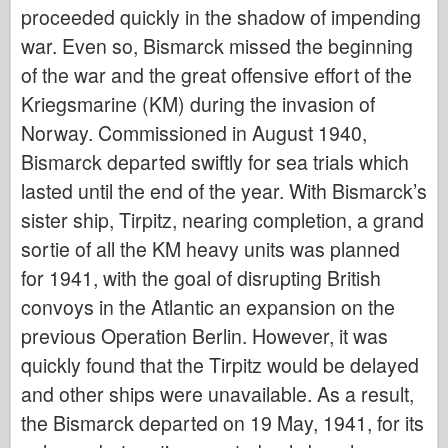
Кибер-хобби
proceeded quickly in the shadow of impending
war. Even so, Bismarck missed the beginning
Днепромодель
of the war and the great offensive effort of the
Дракона
Kriegsmarine (KM) during the invasion of
Эдуард
Norway. Commissioned in August 1940,
E.T. Модель
Bismarck departed swiftly for sea trials which
Тонкие формы
lasted until the end of the year. With Bismarck’s
Силы доблести
sister ship, Tirpitz, nearing completion, a grand
ФриулМодель
sortie of all the KM heavy units was planned
Хасэгава
for 1941, with the goal of disrupting British
Хеллер
convoys in the Atlantic an expansion on the
previous Operation Berlin. However, it was
ХоббиБос
quickly found that the Tirpitz would be delayed
Модели IBG
and other ships were unavailable. As a result,
Jc.
the Bismarck departed on 19 May, 1941, for its
Италери