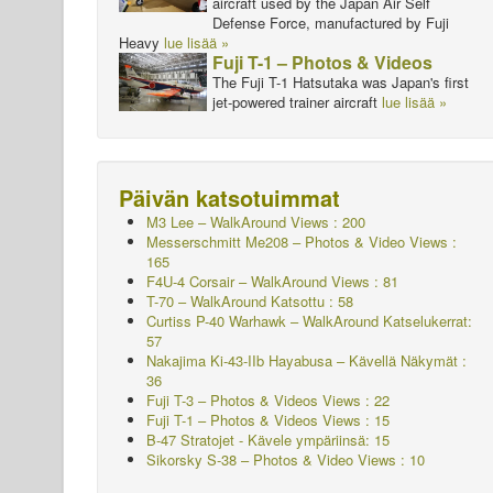
aircraft used by the Japan Air Self
Defense Force, manufactured by Fuji
Heavy
lue lisää »
Fuji T-1 – Photos & Videos
The Fuji T-1 Hatsutaka was Japan's first
jet-powered trainer aircraft
lue lisää »
Päivän katsotuimmat
M3 Lee – WalkAround Views : 200
Messerschmitt Me208 – Photos & Video Views :
165
F4U-4 Corsair – WalkAround Views : 81
T-70 – WalkAround
Katsottu : 58
Curtiss P-40 Warhawk – WalkAround
Katselukerrat:
57
Nakajima Ki-43-IIb Hayabusa – Kävellä
Näkymät :
36
Fuji T-3 – Photos & Videos Views : 22
Fuji T-1 – Photos & Videos Views : 15
B-47 Stratojet - Kävele ympäriinsä: 15
Sikorsky S-38 – Photos & Video Views : 10