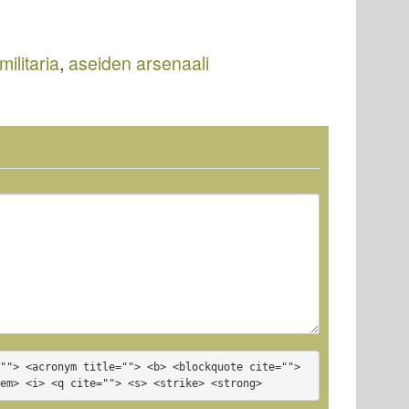
93
Vohveli
Arsenal 012
Arsenal 024
militaria
,
aseiden arsenaali
""> <acronym title=""> <b> <blockquote cite=""> 
<em> <i> <q cite=""> <s> <strike> <strong>