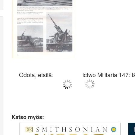
Odota, etsitään Wydawnictwo Militaria 147: tä 
Katso myös: