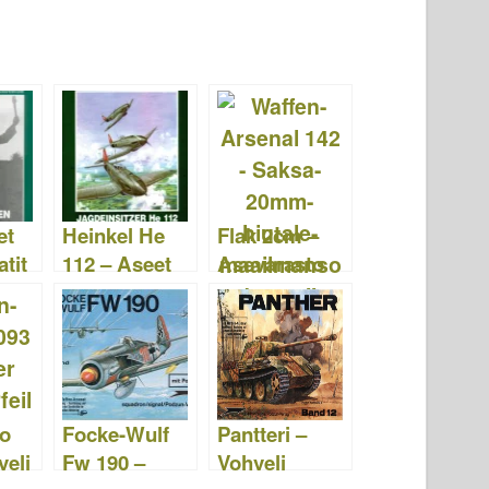
et
Heinkel He
Flak 2cm –
tit
112 – Aseet
Asevarasto
Arsenal 159
142
74
o
Focke-Wulf
Pantteri –
veli
Fw 190 –
Vohveli