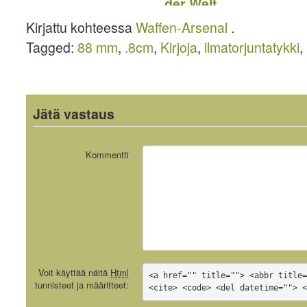
Königstiger –
Asevarasto
Arsenal 0
Waffen
108
Kirjattu kohteessa
Waffen-Arsenal
.
Arsenal 127
Tagged:
88 mm
,
.8cm
,
Kirjoja
,
ilmatorjuntatykki
,
Jätä vastaus
Kommentti
Voit käyttää näitä
Html
<a href="" title=""> <abbr title=
tunnisteet ja määritteet:
<cite> <code> <del datetime=""> 