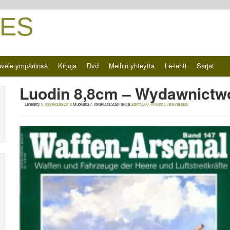
ES
vele ympäriinsä
Kirjoja
Dvd
Meihin yhteyttä
Le-lehti
Sarjat
Luodin 8,8cm – Wydawnictwo 
Lähetetty
8. syyskuuta 2012
Muokattu
7. lokakuuta 2024
tekijä
SdKfz.000 -sivusto
|
Jätä vastaus