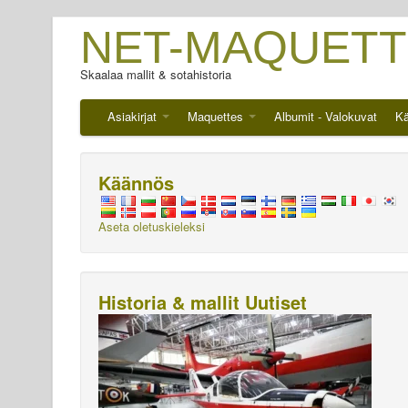
NET-MAQUETT
Skaalaa mallit & sotahistoria
Asiakirjat
Maquettes
Albumit - Valokuvat
Kä
Käännös
Aseta oletuskieleksi
Historia & mallit Uutiset