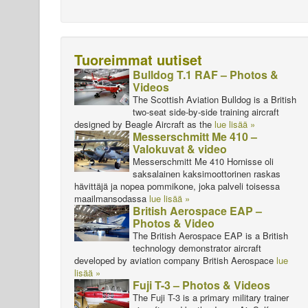
Tuoreimmat uutiset
Bulldog T.1 RAF – Photos &
Videos
The Scottish Aviation Bulldog is a British
two-seat side-by-side training aircraft
designed by Beagle Aircraft as the
lue lisää »
Messerschmitt Me 410 –
Valokuvat & video
Messerschmitt Me 410 Hornisse oli
saksalainen kaksimoottorinen raskas
hävittäjä ja nopea pommikone, joka palveli toisessa
maailmansodassa
lue lisää »
British Aerospace EAP –
Photos & Video
The British Aerospace EAP is a British
technology demonstrator aircraft
developed by aviation company British Aerospace
lue
lisää »
Fuji T-3 – Photos & Videos
The Fuji T-3 is a primary military trainer