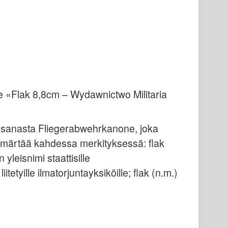
e «Flak 8,8cm – Wydawnictwo Militaria
 sanasta Fliegerabwehrkanone, joka
ymmärtää kahdessa merkityksessä: flak
 yleisnimi staattisille
iitetyille ilmatorjuntayksiköille; flak (n.m.)