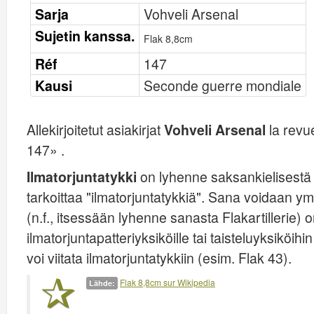
Sarja
Vohveli Arsenal
Sujetin kanssa.
Flak 8,8cm
Réf
147
Kausi
Seconde guerre mondiale
Allekirjoitetut asiakirjat
Vohveli Arsenal
la revu
147» .
Ilmatorjuntatykki
on lyhenne saksankielisestä
tarkoittaa "ilmatorjuntatykkiä". Sana voidaan 
(n.f., itsessään lyhenne sanasta Flakartillerie) on
ilmatorjuntapatteriyksiköille tai taisteluyksiköihin l
voi viitata ilmatorjuntatykkiin (esim. Flak 43).
Flak 8,8cm sur Wikipedia
Lähde: