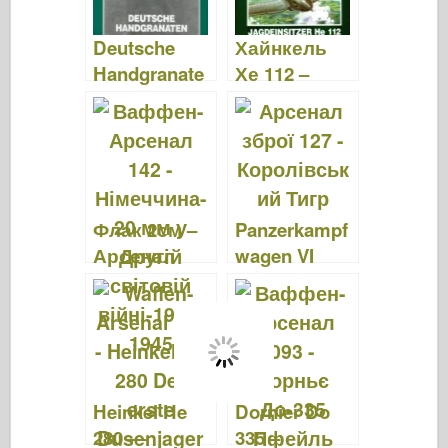
15
Deutsche
Хайнкель
Handgranate
Хе 112 –
n – Ваффен
Ваффен
Арсенал 174
Арсенал 159
Флак 2см –
Panzerkampf
Арсенал
wagen VI
зброї 142
Königstiger –
Ваффен
Арсенал 127
Heinkel He
Dornier Do
280 —
335 –