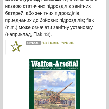
Італьєрі
назвою статичних підрозділів зенітних
Легенда
батарей, або зенітних підрозділів,
Менг модель
приєднаних до бойових підрозділів; flak
Тамія
(n.m.) може означати зенітну установку
(наприклад, Flak 43).
Трістар
Трубач
Flak 8,8cm sur Wikipedia
Джерело:
Звезда
Альбоми-фотографії
Прогулянка навколо
Книги
Dvd
Контакт
журнал ле
Набори