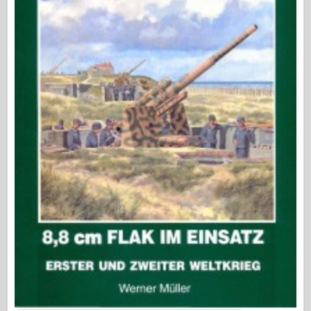
Видавництво Оспрей
Сигнал ескадрильї
Танкові потужності
Вантажівки та танки
Ваффен-Арсенал
Вайдавніктво Міліціярія
Мокети
Академії
Моделі тузів
Клуб AFV
Повітрянийфікс
Впс
Модель АЗ
Чорна собака