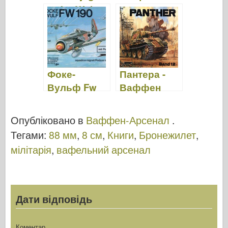
Ваффен
Арсенал
Арсенал 108
зброї 093
Фоке-
Пантера -
Вульф Fw
Ваффен
190 –
Арсенал 012
Арсенал
Опубліковано в
Ваффен-Арсенал
.
зброї 024
Тегами:
88 мм
,
8 см
,
Книги
,
Бронежилет
,
мілітарія
,
вафельний арсенал
Дати відповідь
Коментар