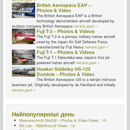
British Aerospace EAP –
Photos & Video
The British Aerospace EAP is a British
technology demonstrator aircraft developed by
aviation company British Aerospace
читати далі »
Fuji T-3 – Photos & Videos
The Fuji T-3 is a primary military trainer aircraft
used by the Japan Air Self Defense Force,
manufactured by Fuji Heavy
читати далі »
Fuji T-1 – Photos & Videos
The Fuji T-1 Hatsutaka was Japan's first jet-
powered trainer aircraft
читати далі »
Hawker Siddeley HS-125
Dominie – Photos & Video
The British Aerospace 125 is a twinjet mid-size
business jet. Originally developed by de Havilland and initially
читати далі »
Найпопулярніші день
Messerschmitt Me208 – Photos & Video Views : 15
M3 Lee – WalkAround Views : 12