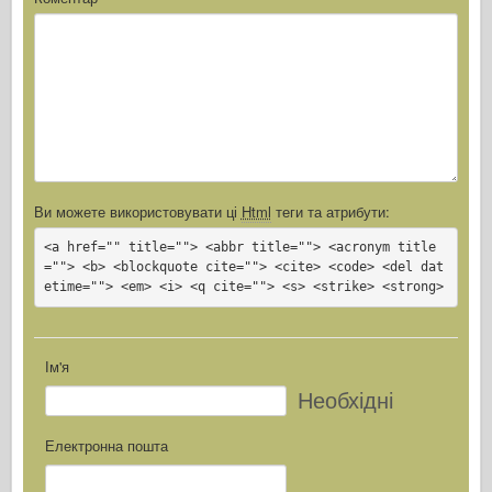
Ви можете використовувати ці
Html
теги та атрибути:
<a href="" title=""> <abbr title=""> <acronym title
=""> <b> <blockquote cite=""> <cite> <code> <del dat
etime=""> <em> <i> <q cite=""> <s> <strike> <strong>
Ім'я
Необхідні
Електронна пошта