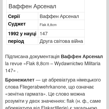
Бронко
Ваффен Арсенал
Кібер-хобі
Серії
Ваффен Арсенал
Дніпромодель
Суджет
Flak 8,8cm
Дракон
1992 у науці
147
Едуард
період
Друга світова війна
Модель E.T.
Тонкі форми
Підписана документація
Ваффен Арсенал
Сили Доблесті
la revue «Flak 8,8cm – Wydawnictwo Militaria
ФріулМодель
147» .
Хасеґава
Бронежилет
— це абревіатура німецького
Хеллер
слова Fliegerabwehrkanone, що означає
ХобіБос
«зенітна гармата». Це слово можна
Моделі IBG
розуміти у двох значеннях: flak (н. ф., саме
Icm
абревіатура від Flakartillerie) є загальною