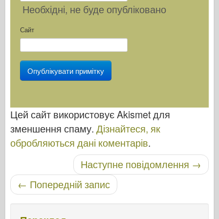
Необхідні
, не буде опубліковано
Сайт
Цей сайт використовує Akismet для
зменшення спаму.
Дізнайтеся, як
обробляються дані коментарів
.
Навігація по посту
Наступне повідомлення
→
←
Попередній запис