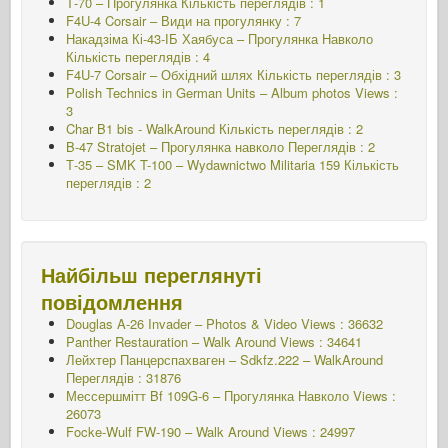
Т-70 – Прогулянка
Кількість переглядів : 1
F4U-4 Corsair – Види на прогулянку : 7
Накадзіма Кі-43-ІБ Хаябуса – Прогулянка Навколо
Кількість переглядів : 4
F4U-7 Corsair – Обхідний шлях
Кількість переглядів : 3
Polish Technics in German Units – Album photos Views :
3
Char B1 bis - WalkAround
Кількість переглядів : 2
B-47 Stratojet – Прогулянка навколо Переглядів : 2
Т-35 – SMK T-100 – Wydawnictwo Militaria 159
Кількість
переглядів : 2
Найбільш переглянуті
повідомлення
Douglas A-26 Invader – Photos & Video Views : 36632
Panther Restauration – Walk Around Views : 34641
Лейхтер Панцерспахваген – Sdkfz.222 – WalkAround
Переглядів : 31876
Мессершмітт Bf 109G-6 – Прогулянка Навколо
Views :
26073
Focke-Wulf FW-190 – Walk Around Views : 24997