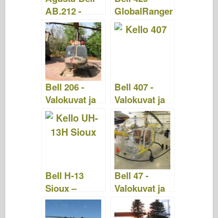
k
AB.212 -
GlobalRanger
Valokuvat ja
– Valokuvat ja
videot
videot
Bell 206 -
Bell 407 -
Valokuvat ja
Valokuvat ja
videot
videot
Bell H-13
Bell 47 -
Sioux –
Valokuvat ja
Valokuvat &
video
Videot