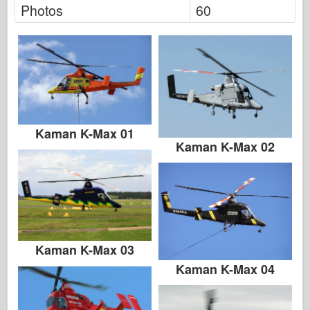
Friulmodel
Photos
60
Hasegawa
Heller
HobbyBoss-ylle
IBG-mallit
Kaman K-Max 01
Icm
Kaman K-Max 02
Italeri
Legenda
Meng-malli
Tamiya
Kaman K-Max 03
Tristar
Kaman K-Max 04
Trumpetisti