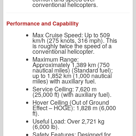
conventional helicopters.
Performance and Capability
Max Cruise Speed: Up to 509
km/h (275 knots, 316 mph). This
is roughly twice the speed of a
conventional helicopter.
Maximum Range:
Approximately 1,389 km (750
nautical miles) (Standard fuel);
up to 1,852 km (1,000 nautical
miles) with auxiliary fuel.
Service Ceiling: 7,620 m
(25,000 ft) (with auxiliary fuel).
Hover Ceiling (Out of Ground
Effect – HOGE): 1,828 m (6,000
ft).
Useful Load: Over 2,721 kg
(6,000 lb).
Safety Features: Designed for