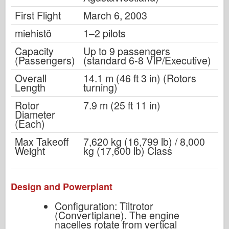
First Flight
March 6, 2003
miehistö
1–2 pilots
Capacity
Up to 9 passengers
(Passengers)
(standard 6-8 VIP/Executive)
Overall
14.1 m (46 ft 3 in) (Rotors
Length
turning)
Rotor
7.9 m (25 ft 11 in)
Diameter
(Each)
Max Takeoff
7,620 kg (16,799 lb) / 8,000
Weight
kg (17,600 lb) Class
Design and Powerplant
Configuration: Tiltrotor
(Convertiplane). The engine
nacelles rotate from vertical