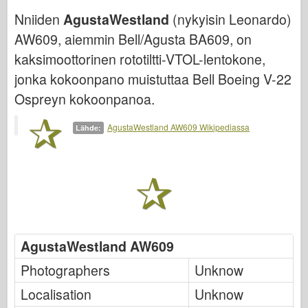
Nniiden
AgustaWestland
(nykyisin Leonardo)
Ilmavoimat
AW609, aiemmin Bell/Agusta BA609, on
AZ-malli
kaksimoottorinen rototiltti-VTOL-lentokone,
Musta koira
jonka kokoonpano muistuttaa Bell Boeing V-22
Ospreyn kokoonpanoa.
Bronco
Kyberharrastus
AgustaWestland AW609 Wikipediassa
Lähde:
Dnepromodel
Dragon
Eduard
E.T. Malli
AgustaWestland AW609
Hienot muotit
Photographers
Unknow
Valorin voimat
Localisation
Unknow