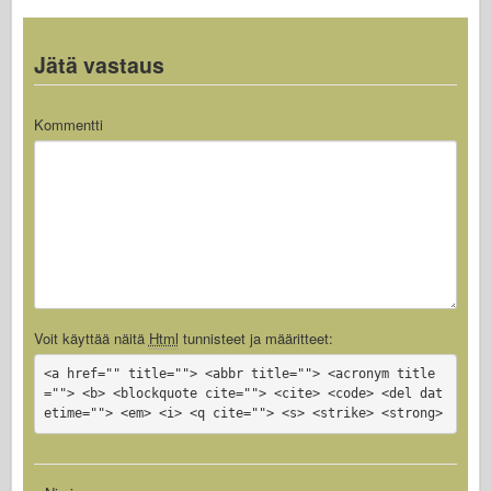
Jätä vastaus
Kommentti
Voit käyttää näitä
Html
tunnisteet ja määritteet:
<a href="" title=""> <abbr title=""> <acronym title
=""> <b> <blockquote cite=""> <cite> <code> <del dat
etime=""> <em> <i> <q cite=""> <s> <strike> <strong>