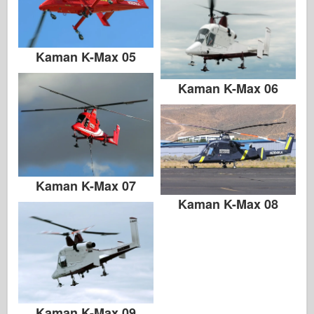
Zvezda
Albumit - Valokuvat
Kaman K-Max 05
Kävele ympäriinsä
Kaman K-Max 06
Kirjoja
Dvd
Meihin yhteyttä
Le-lehti
Kaman K-Max 07
Sarjat
Kaman K-Max 08
Kaman K-Max 09