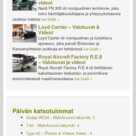
videot
Nardi FN.305 oli monipuolinen lentokone, joka
toimi hävittäjäkouluttajana ja yhteysyksitasona
useissa maissa
lue lisää »
Loyd Carrier – Valokuvat &
Videot
Loyd Carrier oli monipuolinen ja luotettava
ajoneuvo, joka palveli Britannian ja
Kansainyhteisön joukkoja eri tehtävissä
lue lisää »
Royal Aircraft Factory R.E.8
– Valokuvat ja videot
Royal Aircraft Factory R.E.8 oli brittiläinen
kaksitasoinen tiedustelu- ja pommikone
ensimmäisessä maailmansodassa
lue lisää »
Päivän katsotuimmat
Dodge WC54 - WalkAround-näkymät: 5
T-64 - WalkAround-näkymät: 4
Type 62 – Photos & Videos Views : 4