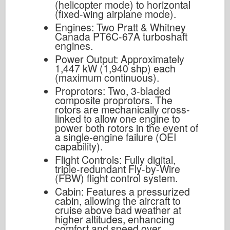
(helicopter mode) to horizontal
(fixed-wing airplane mode).
Engines: Two Pratt & Whitney
Canada PT6C-67A turboshaft
engines.
Power Output: Approximately
1,447 kW (1,940 shp) each
(maximum continuous).
Proprotors: Two, 3-bladed
composite proprotors. The
rotors are mechanically cross-
linked to allow one engine to
power both rotors in the event of
a single-engine failure (OEI
capability).
Flight Controls: Fully digital,
triple-redundant Fly-by-Wire
(FBW) flight control system.
Cabin: Features a pressurized
cabin, allowing the aircraft to
cruise above bad weather at
higher altitudes, enhancing
comfort and speed over