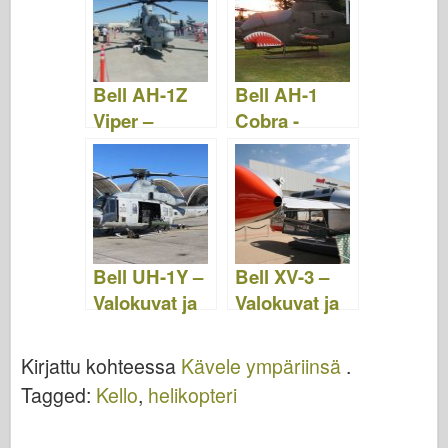
Bell AH-1Z
Bell AH-1
Viper –
Cobra -
Valokuvat &
Valokuvat ja
Video
video
Bell UH-1Y –
Bell XV-3 –
Valokuvat ja
Valokuvat ja
video
video
Kirjattu kohteessa
Kävele ympäriinsä
.
Tagged:
Kello
,
helikopteri