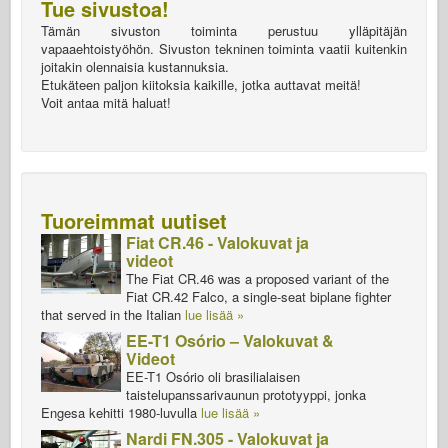
Tue sivustoa!
Tämän sivuston toiminta perustuu ylläpitäjän
vapaaehtoistyöhön. Sivuston tekninen toiminta vaatii kuitenkin
joitakin olennaisia kustannuksia.
Etukäteen paljon kiitoksia kaikille, jotka auttavat meitä!
Voit antaa mitä haluat!
Tuoreimmat uutiset
Fiat CR.46 - Valokuvat ja
videot
The Fiat CR.46 was a proposed variant of the
Fiat CR.42 Falco, a single-seat biplane fighter
that served in the Italian
lue lisää »
EE-T1 Osório – Valokuvat &
Videot
EE-T1 Osório oli brasilialaisen
taistelupanssarivaunun prototyyppi, jonka
Engesa kehitti 1980-luvulla
lue lisää »
Nardi FN.305 - Valokuvat ja