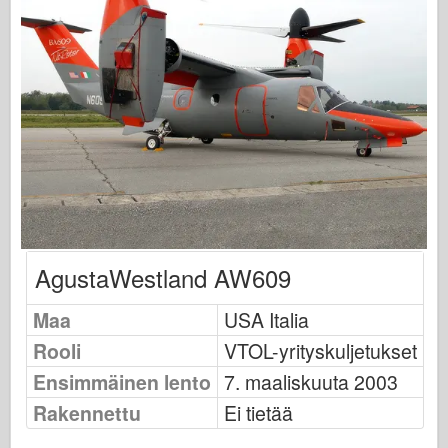
Osprey-mallinnus
Osprey-julkaisu
Laivueen signaali
Tankpower
Kuorma-autot & säiliöt
Waffen-Arsenal
Wydawnictwo Militaria
AgustaWestland AW609
Maquettes
Maa
USA Italia
Academy
Rooli
VTOL-yrityskuljetukset
Ace Mallit
Ensimmäinen lento
7. maaliskuuta 2003
AFV-klubi
Rakennettu
Ei tietää
Airfix-korjaus