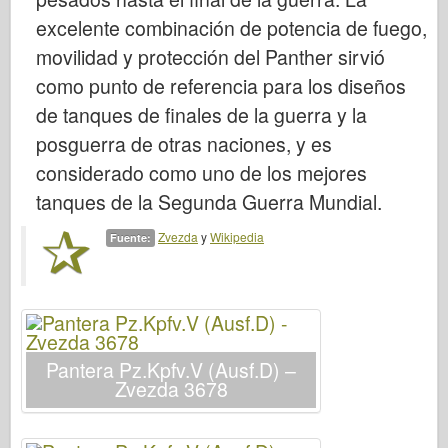
Bronco
excelente combinación de potencia de fuego,
Afición cibernética
movilidad y protección del Panther sirvió
Dnepromodel
como punto de referencia para los diseños
Dragón
de tanques de finales de la guerra y la
Eduard
posguerra de otras naciones, y es
considerado como uno de los mejores
Modelo E.T.
tanques de la Segunda Guerra Mundial.
Moldes finos
Fuerzas de valor
Zvezda
y
Wikipedia
Fuente:
FriulModelo
Hasegawa
Heller
HobbyBoss
Pantera Pz.Kpfv.V (Ausf.D) –
Zvezda 3678
Modelos IBG
Icm