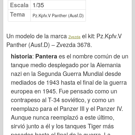
Publicación de Osprey
Escala
1/35
Tema
Señal de escuadrón
Pz.Kpfv.V Panther (Ausf.D)
Potencia del tanque
Camiones y tanques
Un modelo de la marca
el kit:
Pz.Kpfv.V
Zvezda
Waffen-Arsenal
Panther (Ausf.D) – Zvezda 3678
.
Wydawnictwo Militaria
historia
:
Pantera
es el nombre común de un
Maquetas
tanque medio desplegado por la Alemania
Academia
nazi en la Segunda Guerra Mundial desde
Modelos ace
mediados de 1943 hasta el final de la guerra
europea en 1945. Fue pensado como un
AFV Club
contrapeso al T-34 soviético, y como un
Airfix
reemplazo para el Panzer III y el Panzer IV.
Fuerza Aérea
Aunque nunca reemplazó a este último,
Modelo AZ
sirvió junto a él y los tanques Tiger más
Perro negro
pesados hasta el final de la guerra. La