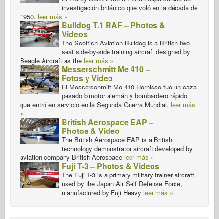
investigación británico que voló en la década de
1950.
leer más »
Bulldog T.1 RAF – Photos &
Videos
The Scottish Aviation Bulldog is a British two-
seat side-by-side training aircraft designed by
Beagle Aircraft as the
leer más »
Messerschmitt Me 410 –
Fotos y Video
El Messerschmitt Me 410 Hornisse fue un caza
pesado bimotor alemán y bombardero rápido
que entró en servicio en la Segunda Guerra Mundial.
leer más
»
British Aerospace EAP –
Photos & Video
The British Aerospace EAP is a British
technology demonstrator aircraft developed by
aviation company British Aerospace
leer más »
Fuji T-3 – Photos & Videos
The Fuji T-3 is a primary military trainer aircraft
used by the Japan Air Self Defense Force,
manufactured by Fuji Heavy
leer más »