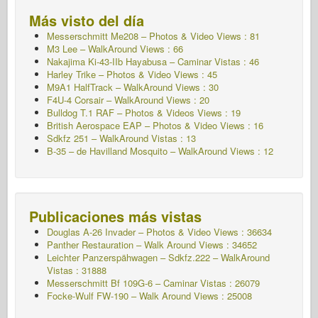
Más visto del día
Messerschmitt Me208 – Photos & Video Views : 81
M3 Lee – WalkAround Views : 66
Nakajima Ki-43-IIb Hayabusa – Caminar
Vistas : 46
Harley Trike – Photos & Video Views : 45
M9A1 HalfTrack – WalkAround Views : 30
F4U-4 Corsair – WalkAround Views : 20
Bulldog T.1 RAF – Photos & Videos Views : 19
British Aerospace EAP – Photos & Video Views : 16
Sdkfz 251 – WalkAround
Vistas : 13
B-35 – de Havilland Mosquito – WalkAround Views : 12
Publicaciones más vistas
Douglas A-26 Invader – Photos & Video Views : 36634
Panther Restauration – Walk Around Views : 34652
Leichter Panzerspähwagen – Sdkfz.222 – WalkAround
Vistas : 31888
Messerschmitt Bf 109G-6 – Caminar
Vistas : 26079
Focke-Wulf FW-190 – Walk Around Views : 25008