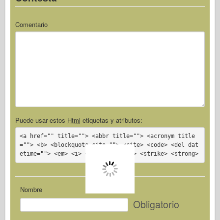
Comentario
Puede usar estos
Html
etiquetas y atributos:
<a href="" title=""> <abbr title=""> <acronym title
=""> <b> <blockquote cite=""> <cite> <code> <del dat
etime=""> <em> <i> <q cite=""> <s> <strike> <strong>
Nombre
Obligatorio