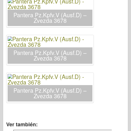
Italeri
Leyenda
Pantera Pz.Kpfv.V (Ausf.D) –
Zvezda 3678
Modelo Meng
Tamiya
Tristar
Trompetista
Pantera Pz.Kpfv.V (Ausf.D) –
Zvezda 3678
Zvezda
Álbumes-Fotos
Caminar alrededor
Libros
Pantera Pz.Kpfv.V (Ausf.D) –
Zvezda 3678
Dvds
Contacto
le Journal
Ver también:
Los kits