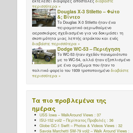
εκτελέσει διάφορες αποστολές
διαβάστε
περισσότερα »
Douglas X-3 Stiletto – Φώτο
&; Βίντεο
Το Douglas X-3 Stiletto ήταν ένα
πειραματικό αεριωθούμενο
αεροσκάφος σχεδιασμένο για να δοκιμάσει τη
σκοπιμότητα μιας λεπτής ατράκτου και ενός
διαβάστε περισσότερα »
Dodge WC-53 – Περιήγηση
Το WC-53 ήταν σχεδόν πανομοιότυπο
με το WC-54, αλλά ήταν εξοπλισμένο
με ένα αμάξωμα που ήταν το
πολιτικό φορείο του 1939 τροποποιημένο
διαβάστε
περισσότερα »
Τα πιο προβλεμένα της
ημέρας
USS Iowa – WalkAround Views : 37
ISU-152 vol2 – Περίπατος
Προβολές : 36
Globe GC-1 Swift – Photos & Videos Views : 32
Savoia Marchetti SM-79 vol2 – Walk Around Views :