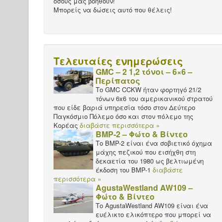
όσους μας βοηθούν!
Μπορείς να δώσεις αυτό που θέλεις!
Τελευταίες ενημερώσεις
GMC – 2 1,2 τόνοι – 6×6 –
Περίπατος
Το GMC CCKW ήταν φορτηγό 21/2
τόνων 6x6 του αμερικανικού στρατού
που είδε βαριά υπηρεσία τόσο στον Δεύτερο
Παγκόσμιο Πόλεμο όσο και στον πόλεμο της
Κορέας
διαβάστε περισσότερα »
BMP-2 – Φώτο & Βίντεο
Το BMP-2 είναι ένα σοβιετικό όχημα
μάχης πεζικού που εισήχθη στη
δεκαετία του 1980 ως βελτιωμένη
έκδοση του BMP-1
διαβάστε
περισσότερα »
AgustaWestland AW109 –
Φώτο & Βίντεο
Το AgustaWestland AW109 είναι ένα
ευέλικτο ελικόπτερο που μπορεί να