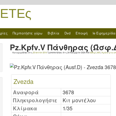
ΈΤΕς
φίες
Περπατήστε γύρω
Βιβλία
Dvd
Επαφή
le Εφημερίδα
Pz.Kpfv.V Πάνθηρας (Ώσφ.Δ
Καταχωρήθηκε στις
20 Ιουλίου 2014
Τροποποιήθηκε στις
24 Νοεμβρίου 2024
Από
SdΚφζ.000
|
Αφήνω μια α
Zvezda
Αναφορά
3678
Πληκτρολογήστε
Κιτ μοντέλου
Κλίμακα
1/35