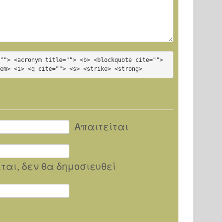
""> <acronym title=""> <b> <blockquote cite=""> 
<em> <i> <q cite=""> <s> <strike> <strong>
Απαιτείται
ίται
, δεν θα δημοσιευθεί