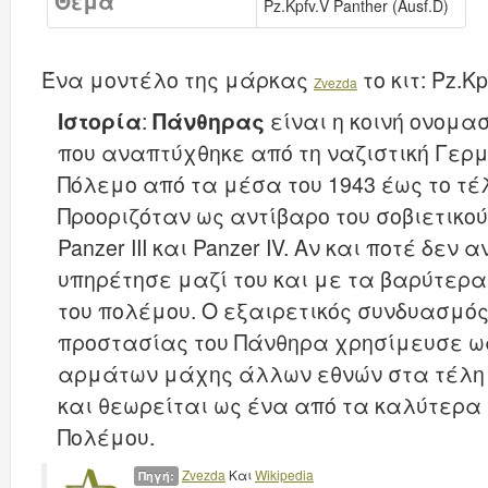
Θέμα
Pz.Kpfv.V Panther (Ausf.D)
Ένα μοντέλο της μάρκας
το κιτ:
Pz.Kp
Zvezda
Ιστορία
:
Πάνθηρας
είναι η κοινή ονομ
που αναπτύχθηκε από τη ναζιστική Γερ
Πόλεμο από τα μέσα του 1943 έως το τέ
Προοριζόταν ως αντίβαρο του σοβιετικού
Panzer III και Panzer IV. Αν και ποτέ δεν
υπηρέτησε μαζί του και με τα βαρύτερα
του πολέμου. Ο εξαιρετικός συνδυασμός
προστασίας του Πάνθηρα χρησίμευσε ω
αρμάτων μάχης άλλων εθνών στα τέλη 
και θεωρείται ως ένα από τα καλύτερα
Πολέμου.
Zvezda
Και
Wikipedia
Πηγή: