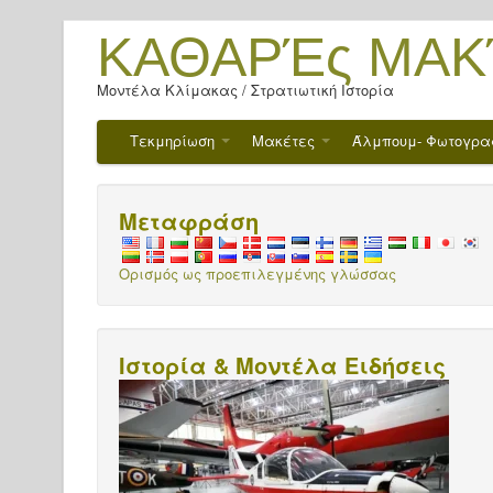
ΚΑΘΑΡΈς ΜΑΚ
Μοντέλα Κλίμακας / Στρατιωτική Ιστορία
Τεκμηρίωση
Μακέτες
Άλμπουμ- Φωτογρα
Μεταφράση
Ορισμός ως προεπιλεγμένης γλώσσας
Ιστορία & Μοντέλα Ειδήσεις