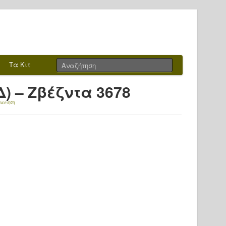
Τα Κιτ
) – Ζβέζντα 3678
πάντηση