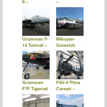
II –
–
WalkAround
WalkAround
Grumman F-
Mikoyan-
14 Tomcat –
Gurevich
WalkAround
MiG-17 –
WalkAround
Grumman
F4U-4 Pima
F7F Tigercat
Corsair –
–
WalkAround
WalkAround