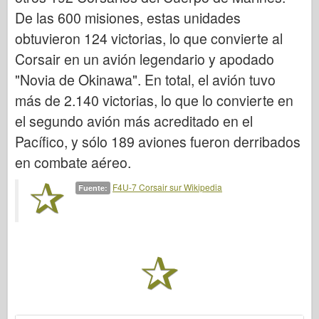
Italeri
De las 600 misiones, estas unidades
Leyenda
obtuvieron 124 victorias, lo que convierte al
Modelo Meng
Corsair en un avión legendario y apodado
Tamiya
"Novia de Okinawa". En total, el avión tuvo
más de 2.140 victorias, lo que lo convierte en
Tristar
el segundo avión más acreditado en el
Trompetista
Pacífico, y sólo 189 aviones fueron derribados
Zvezda
en combate aéreo.
Álbumes-Fotos
F4U-7 Corsair sur Wikipedia
Fuente:
Caminar alrededor
Libros
Dvds
Contacto
le Journal
Los kits