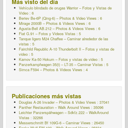
Más visto del día
Vehículo blindado de orugas Warrior – Fotos y Vistas de
Video : 6
Beriev Be-6P (Qing-6) – Photos & Video Views : 6
Mirage 2000B – Photos & Videos Views : 6
Agusta-Bell AB.212 – Photos & Videos Views : 6
Fiat G.91 – Fotos y Videos Vistas : 5
Tanque ligero M24 Chaffee – Caminar alrededor de las
vistas : 5
Fairchild Republic A-10 Thunderbolt II – Fotos y vistas de
video : 5
Kamov Ka-50 Hokum – Fotos y vistas de video : 5
Panzerkampfwagen 35(t) – LT-35 – Caminar
Vistas : 5
Simca F594 – Photos & Videos Views : 4
Publicaciones más vistas
Douglas A-26 Invader – Photos & Video Views : 37041
Panther Restauration – Walk Around Views : 35096
Leichter Panzerspähwagen – Sdkfz.222 – WalkAround
Vistas : 32266
Messerschmitt Bf 109G-6 – Caminar
Views : 26450
Focke-Wulf FW-190 – Walk Around Views : 25634