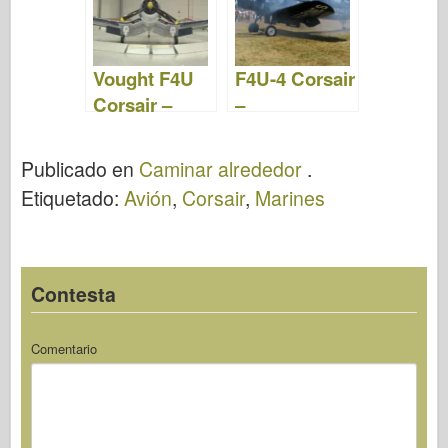
Vought F4U
F4U-4 Corsair
Corsair –
–
WalkAround
WalkAround
Publicado en
Caminar alrededor
.
Etiquetado:
Avión
,
Corsair
,
Marines
Contesta
Comentario