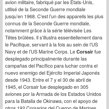
avion militaire, fabriqué par les États-Unis,
Bronco
utilisé de la Seconde Guerre mondiale
Afición cibernética
jusqu’en 1968. C’est l’un des appareils les plus
Dnepromodel
connus de la Seconde Guerre mondiale,
Dragón
notamment grâce à la série télévisée Les
Eduard
Têtes brûlées. Il s’illustra essentiellement dans
Modelo E.T.
le Pacifique, servant à la fois au sein de l’US
Moldes finos
Navy et de l’US Marine Corps. Le
Corsair
fue
Fuerzas de valor
desplegado principalmente durante las
campañas del Pacífico para luchar contra el
FriulModelo
nuevo enemigo del Ejército Imperial Japonés
Hasegawa
desde 1943. Entre el 7 y el 30 de abril de
Heller
1945, el Corsair fue desplegado en 305
HobbyBoss
aviones por la Armada de los Estados Unidos
Modelos IBG
para la Batalla de Okinawa, con el apoyo de
Icm
otros 192 Corsarios del Cuerpo de Marines.