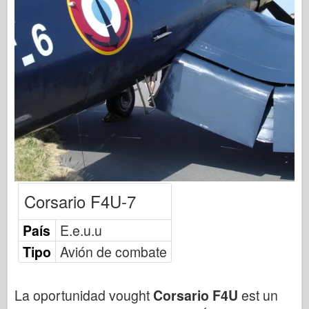
Publicación de Osprey
Señal de escuadrón
Potencia del tanque
Camiones y tanques
Waffen-Arsenal
Wydawnictwo Militaria
Maquetas
Academia
Modelos ace
Corsario F4U-7
AFV Club
País
Airfix
E.e.u.u
Tipo
Avión de combate
Fuerza Aérea
Modelo AZ
La oportunidad vought
Corsario F4U
est un
Perro negro