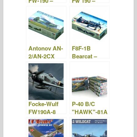
FW-190 –
Fw 190 –
Caminar
Waffen
Arsenal 095
Antonov AN-
F8F-1B
2/AN-2CX
Bearcat –
Colt –
HOBBY
HOBBY
BOSS 80357
BOSS 81705
Focke-Wulf
P-40 B/C
FW190A-8
"HAWK"-81A
BV246
– HOBBY
Hagelkorn
BOSS 80209
Edición