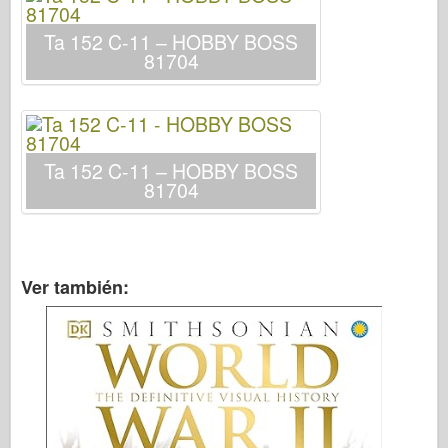
Italeri
Ta 152 C-11 – HOBBY BOSS
Leyenda
81704
Modelo Meng
Tamiya
Tristar
Ta 152 C-11 – HOBBY BOSS
Trompetista
81704
Zvezda
Álbumes-Fotos
Caminar alrededor
Ver también:
Libros
Dvds
Contacto
le Journal
Los kits