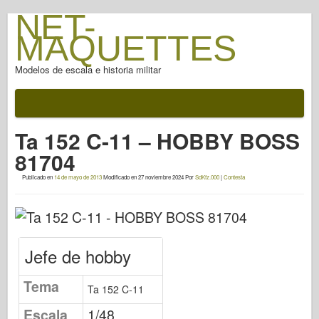
NET-
MAQUETTES
Modelos de escala e historia militar
Documentación
Después de la batalla
Ta 152 C-11 – HOBBY BOSS
Armas AFV
81704
Eje aliado
Publicado en
14 de mayo de 2013
Modificado en
27 noviembre 2024
Por
SdKfz.000
|
Contesta
Fotogalería de armadura
Armadura en el perfil
Concord
Jefe de hobby
Tuercas y pernos
Nueva vanguardia
Tema
Ta 152 C-11
Modelado Osprey
Escala
1/48