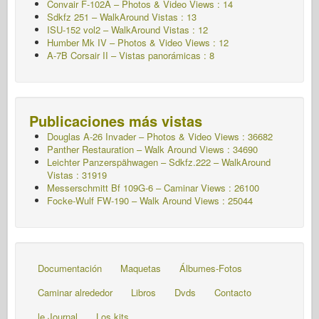
Convair F-102A – Photos & Video Views : 14
Sdkfz 251 – WalkAround
Vistas : 13
ISU-152 vol2 – WalkAround
Vistas : 12
Humber Mk IV – Photos & Video Views : 12
A-7B Corsair II – Vistas panorámicas : 8
Publicaciones más vistas
Douglas A-26 Invader – Photos & Video Views : 36682
Panther Restauration – Walk Around Views : 34690
Leichter Panzerspähwagen – Sdkfz.222 – WalkAround
Vistas : 31919
Messerschmitt Bf 109G-6 – Caminar
Views : 26100
Focke-Wulf FW-190 – Walk Around Views : 25044
Documentación
Maquetas
Álbumes-Fotos
Caminar alrededor
Libros
Dvds
Contacto
le Journal
Los kits