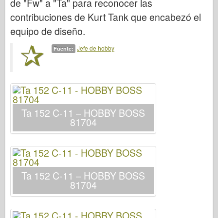
de "Fw" a "Ta" para reconocer las
Bronco
contribuciones de Kurt Tank que encabezó el
Afición cibernética
equipo de diseño.
Dnepromodel
Jefe de hobby
Fuente:
Dragón
Eduard
Modelo E.T.
Moldes finos
Ta 152 C-11 – HOBBY BOSS
Fuerzas de valor
81704
FriulModelo
Hasegawa
Heller
Ta 152 C-11 – HOBBY BOSS
HobbyBoss
81704
Modelos IBG
Icm