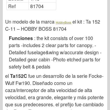
Publicación de Osprey
Ref
81704
Señal de escuadrón
Potencia del tanque
Un modelo de la marca
el kit :
Ta 152
HobbyBoss
Camiones y tanques
C-11 – HOBBY BOSS 81704
Waffen-Arsenal
Funciones
: the kit consists of over 100
Wydawnictwo Militaria
parts -includes 2 clear parts for canopy. -
Maquetas
Detailed fuselage&wing w/accurate design -
Academia
Detailed gear cabin -Photo etched parts for
Modelos ace
safety belt & pedals
AFV Club
el
Ta152C
fue un desarrollo de la serie Focke-
Airfix
Wulf Fw190. Diseñado como un
Fuerza Aérea
caza/interceptor de alta velocidad de alta
velocidad, era grande, elegante y más potente
Modelo AZ
que sus predecesores. el prefijo fue cambiado
Perro negro