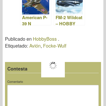
Limitada –
Hasegawa
01984
American P-
FM-2 Wildcat
39 N
– HOBBY
"Aircacobra"
BOSS 80330
– HOBBY
Publicado en
HobbyBoss
.
BOSS 80234
Etiquetado:
Avión
,
Focke-Wulf
Contesta
Comentario