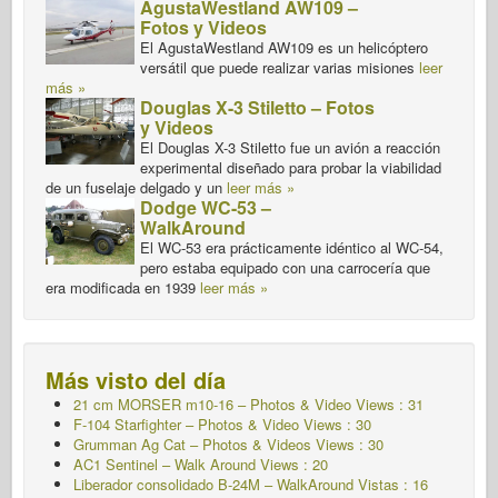
AgustaWestland AW109 –
Fotos y Videos
El AgustaWestland AW109 es un helicóptero
versátil que puede realizar varias misiones
leer
más »
Douglas X-3 Stiletto – Fotos
y Videos
El Douglas X-3 Stiletto fue un avión a reacción
experimental diseñado para probar la viabilidad
de un fuselaje delgado y un
leer más »
Dodge WC-53 –
WalkAround
El WC-53 era prácticamente idéntico al WC-54,
pero estaba equipado con una carrocería que
era modificada en 1939
leer más »
Más visto del día
21 cm MORSER m10-16 – Photos & Video Views : 31
F-104 Starfighter – Photos & Video Views : 30
Grumman Ag Cat – Photos & Videos Views : 30
AC1 Sentinel – Walk Around Views : 20
Liberador consolidado B-24M – WalkAround
Vistas : 16