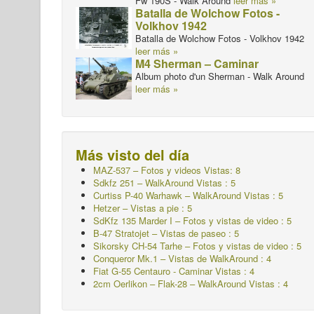
Fw 190S - Walk Around
leer más »
Batalla de Wolchow Fotos -
Volkhov 1942
Batalla de Wolchow Fotos - Volkhov 1942
leer más »
M4 Sherman – Caminar
Album photo d'un Sherman - Walk Around
leer más »
Más visto del día
MAZ-537 – Fotos y videos Vistas: 8
Sdkfz 251 – WalkAround
Vistas : 5
Curtiss P-40 Warhawk – WalkAround
Vistas : 5
Hetzer – Vistas a pie : 5
SdKfz 135 Marder I – Fotos y vistas de video : 5
B-47 Stratojet – Vistas de paseo : 5
Sikorsky CH-54 Tarhe – Fotos y vistas de video : 5
Conqueror Mk.1 – Vistas de WalkAround : 4
Fiat G-55 Centauro - Caminar
Vistas : 4
2cm Oerlikon – Flak-28 – WalkAround Vistas : 4