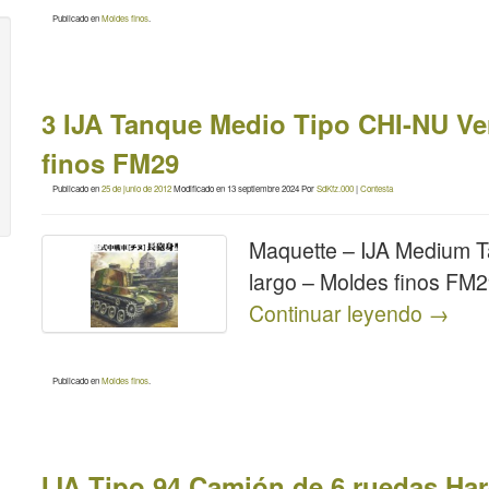
Publicado en
Moldes finos
.
3 IJA Tanque Medio Tipo CHI-NU Ve
finos FM29
Publicado en
25 de junio de 2012
Modificado en
13 septiembre 2024
Por
SdKfz.000
|
Contesta
Maquette – IJA Medium T
largo – Moldes finos FM
Continuar leyendo
→
Publicado en
Moldes finos
.
IJA Tipo 94 Camión de 6 ruedas Ha