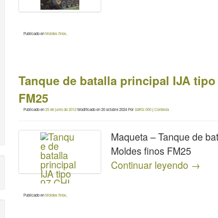
Publicado en
Moldes finos
.
Tanque de batalla principal IJA tip
FM25
Publicado en
25 de junio de 2012
Modificado en
20 octubre 2024
Por
SdKfz.000
|
Contesta
Maqueta – Tanque de bata
Moldes finos FM25
Continuar leyendo
→
Publicado en
Moldes finos
.