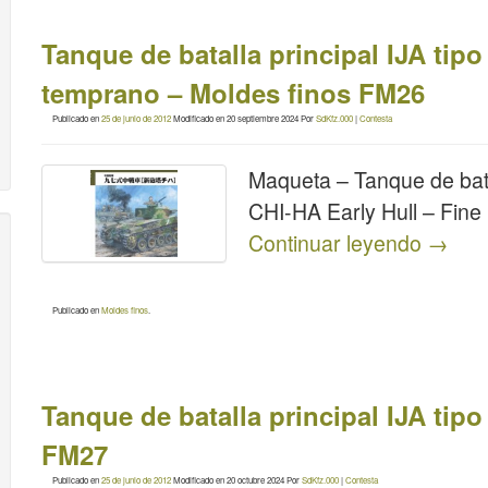
Tanque de batalla principal IJA t
temprano – Moldes finos FM26
Publicado en
25 de junio de 2012
Modificado en
20 septiembre 2024
Por
SdKfz.000
|
Contesta
Maqueta – Tanque de bat
CHI-HA Early Hull – Fin
Continuar leyendo
→
Publicado en
Moldes finos
.
Tanque de batalla principal IJA tip
FM27
Publicado en
25 de junio de 2012
Modificado en
20 octubre 2024
Por
SdKfz.000
|
Contesta