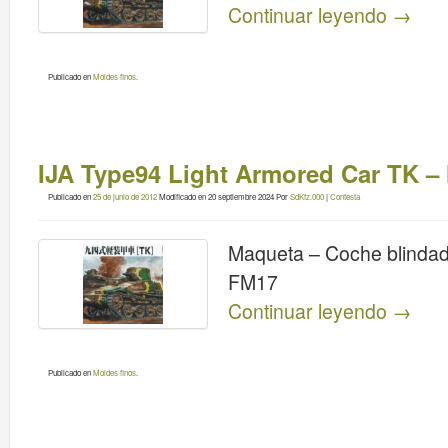
Continuar leyendo
→
Publicado en
Moldes finos
.
IJA Type94 Light Armored Car TK –
Publicado en
25 de junio de 2012
Modificado en
20 septiembre 2024
Por
SdKfz.000
|
Contesta
Maqueta – Coche blindado
FM17
Continuar leyendo
→
Publicado en
Moldes finos
.