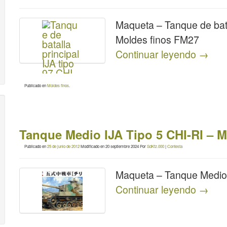
Maqueta – Tanque de bata
Moldes finos FM27
Continuar leyendo
→
Publicado en
Moldes finos
.
Tanque Medio IJA Tipo 5 CHI-RI – 
Publicado en
25 de junio de 2012
Modificado en
20 septiembre 2024
Por
SdKfz.000
|
Contesta
Maqueta – Tanque Medio 
Continuar leyendo
→