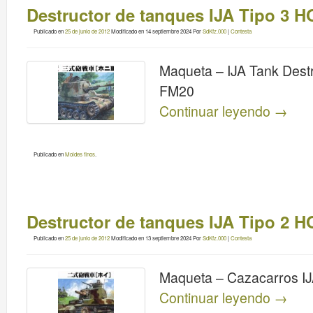
Destructor de tanques IJA Tipo 3 HO
Publicado en
25 de junio de 2012
Modificado en
14 septiembre 2024
Por
SdKfz.000
|
Contesta
Maqueta – IJA Tank Destr
FM20
Continuar leyendo
→
Publicado en
Moldes finos
.
Destructor de tanques IJA Tipo 2 H
Publicado en
25 de junio de 2012
Modificado en
13 septiembre 2024
Por
SdKfz.000
|
Contesta
Maqueta – Cazacarros IJ
Continuar leyendo
→