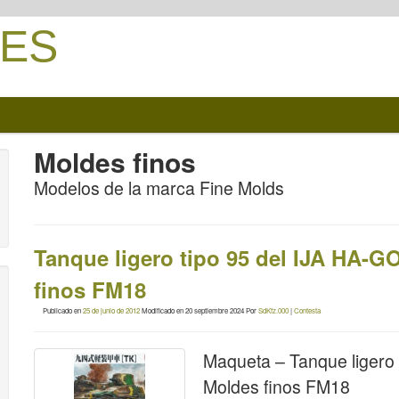
ES
Moldes finos
Modelos de la marca Fine Molds
Tanque ligero tipo 95 del IJA HA-G
finos FM18
Publicado en
25 de junio de 2012
Modificado en
20 septiembre 2024
Por
SdKfz.000
|
Contesta
Maqueta – Tanque ligero
Moldes finos FM18