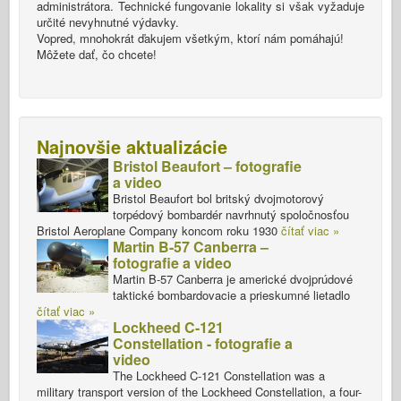
administrátora. Technické fungovanie lokality si však vyžaduje
určité nevyhnutné výdavky.
Vopred, mnohokrát ďakujem všetkým, ktorí nám pomáhajú!
Môžete dať, čo chcete!
Najnovšie aktualizácie
Bristol Beaufort – fotografie
a video
Bristol Beaufort bol britský dvojmotorový
torpédový bombardér navrhnutý spoločnosťou
Bristol Aeroplane Company koncom roku 1930
čítať viac »
Martin B-57 Canberra –
fotografie a video
Martin B-57 Canberra je americké dvojprúdové
taktické bombardovacie a prieskumné lietadlo
čítať viac »
Lockheed C-121
Constellation - fotografie a
video
The Lockheed C-121 Constellation was a
military transport version of the Lockheed Constellation, a four-