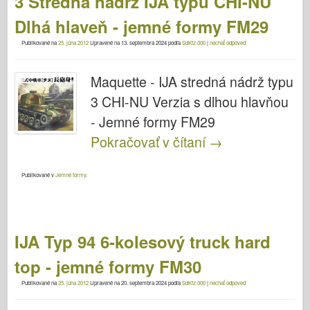
3 Stredná nádrž IJA typu CHI-NU
Dlhá hlaveň - jemné formy FM29
Publikované na
25. júna 2012
Upravené na
13. septembra 2024
podľa
SdKfz.000
|
nechať odpoveď
Maquette - IJA stredná nádrž typu
3 CHI-NU Verzia s dlhou hlavňou
- Jemné formy FM29
Pokračovať v čítaní
→
Publikované v
Jemné formy
.
IJA Typ 94 6-kolesový truck hard
top - jemné formy FM30
Publikované na
25. júna 2012
Upravené na
20. septembra 2024
podľa
SdKfz.000
|
nechať odpoveď