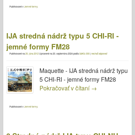
Publikované v
Jemné formy
.
IJA stredná nádrž typu 5 CHI-RI -
jemné formy FM28
Publikované na
25. júna 2012
Upravené na
20. septembra 2024
podľa
SdKfz.000
|
nechať odpoveď
Maquette - IJA stredná nádrž typu
5 CHI-RI - jemné formy FM28
Pokračovať v čítaní
→
Publikované v
Jemné formy
.