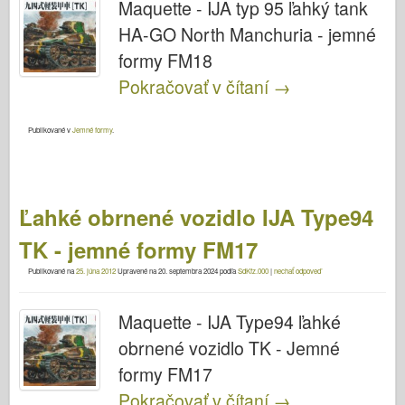
Maquette - IJA typ 95 ľahký tank
HA-GO North Manchuria - jemné
formy FM18
Pokračovať v čítaní
→
Publikované v
Jemné formy
.
Ľahké obrnené vozidlo IJA Type94
TK - jemné formy FM17
Publikované na
25. júna 2012
Upravené na
20. septembra 2024
podľa
SdKfz.000
|
nechať odpoveď
Maquette - IJA Type94 ľahké
obrnené vozidlo TK - Jemné
formy FM17
Pokračovať v čítaní
→