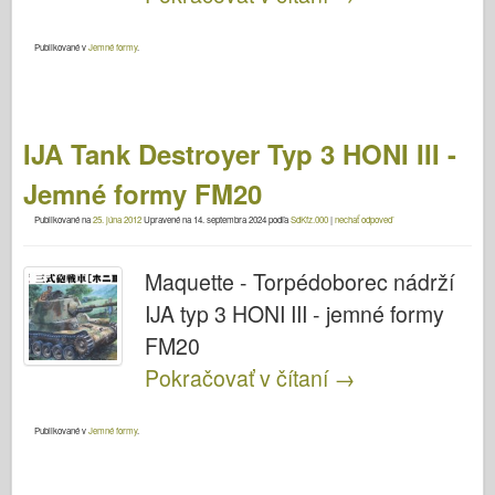
Publikované v
Jemné formy
.
IJA Tank Destroyer Typ 3 HONI III -
Jemné formy FM20
Publikované na
25. júna 2012
Upravené na
14. septembra 2024
podľa
SdKfz.000
|
nechať odpoveď
Maquette - Torpédoborec nádrží
IJA typ 3 HONI III - jemné formy
FM20
Pokračovať v čítaní
→
Publikované v
Jemné formy
.