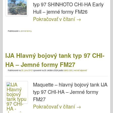
typ 97 SHINHOTO CHI-HA Early
Hull – jemné formy FM26
Pokračovať v čítaní
→
Publikované v
Jemné formy
.
IJA Hlavný bojový tank typ 97 CHI-
HA – Jemné formy FM27
Publikované na
25. júna 2012
Upravené na
20. októbra 2024
podľa
SdKfz.000
|
nechať odpoveď
Maquette – hlavný bojový tank IJA
typ 97 CHI-HA – Jemné formy
FM27
Pokračovať v čítaní
→