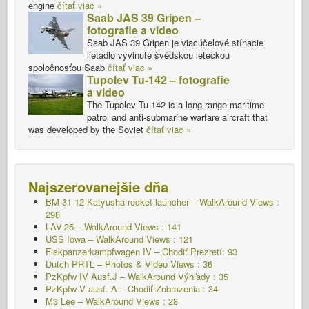
engine
čítať viac »
Saab JAS 39 Gripen –
fotografie a video
Saab JAS 39 Gripen je viacúčelové stíhacie
lietadlo vyvinuté švédskou leteckou
spoločnosťou Saab
čítať viac »
Tupolev Tu-142 – fotografie
a video
The Tupolev Tu-142 is a long-range maritime
patrol and anti-submarine warfare aircraft that
was developed by the Soviet
čítať viac »
Najszerovanejšie dňa
BM-31 12 Katyusha rocket launcher – WalkAround Views :
298
LAV-25 – WalkAround Views : 141
USS Iowa – WalkAround Views : 121
Flakpanzerkampfwagen IV – Chodiť
Prezretí: 93
Dutch PRTL – Photos & Video Views : 36
PzKpfw IV Ausf.J – WalkAround
Výhľady : 35
PzKpfw V ausf. A – Chodiť
Zobrazenia : 34
M3 Lee – WalkAround Views : 28