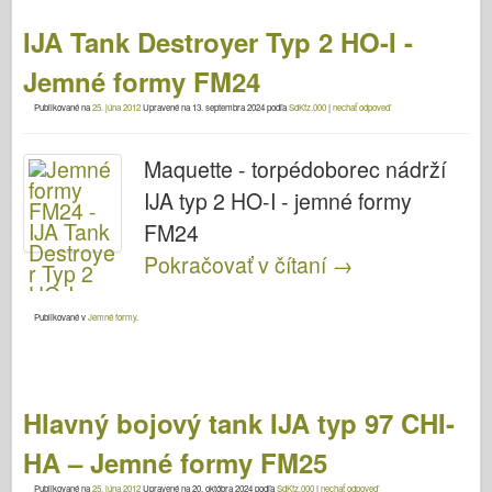
IJA Tank Destroyer Typ 2 HO-I -
Jemné formy FM24
Publikované na
25. júna 2012
Upravené na
13. septembra 2024
podľa
SdKfz.000
|
nechať odpoveď
Maquette - torpédoborec nádrží
IJA typ 2 HO-I - jemné formy
FM24
Pokračovať v čítaní
→
Publikované v
Jemné formy
.
Hlavný bojový tank IJA typ 97 CHI-
HA – Jemné formy FM25
Publikované na
25. júna 2012
Upravené na
20. októbra 2024
podľa
SdKfz.000
|
nechať odpoveď