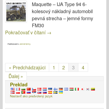
Maquette – IJA Type 94 6-
kolesový nákladný automobil
pevná strecha – jemné formy
FM30
Pokračovať v čítaní
→
Publikované v
Jemné formy
.
« Predchádzajúci
1
2
3
4
Ďalej »
Preklad
Nastaviť ako predvolený jazyk