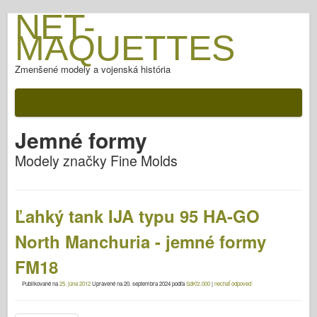
NET-
MAQUETTES
Zmenšené modely a vojenská história
Jemné formy
Modely značky Fine Molds
Ľahký tank IJA typu 95 HA-GO
North Manchuria - jemné formy
FM18
Publikované na
25. júna 2012
Upravené na
20. septembra 2024
podľa
SdKfz.000
|
nechať odpoveď