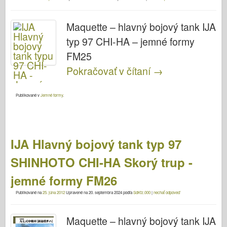
Maquette – hlavný bojový tank IJA
typ 97 CHI-HA – jemné formy
FM25
Pokračovať v čítaní
→
Publikované v
Jemné formy
.
IJA Hlavný bojový tank typ 97
SHINHOTO CHI-HA Skorý trup -
jemné formy FM26
Publikované na
25. júna 2012
Upravené na
20. septembra 2024
podľa
SdKfz.000
|
nechať odpoveď
Maquette – hlavný bojový tank IJA