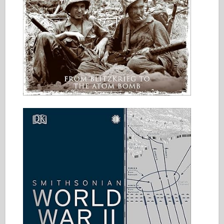
Italeri
Leyenda
Modelo Meng
Tamiya
Tristar
Trompetista
Zvezda
Álbumes-Fotos
Caminar alrededor
Libros
Dvds
Contacto
le Journal
Los kits