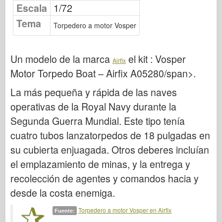
Publicación de Osprey
Escala
1/72
Tema
Señal de escuadrón
Torpedero a motor Vosper
Potencia del tanque
Camiones y tanques
Un modelo de la marca
el kit :
Vosper
Airfix
Waffen-Arsenal
Motor Torpedo Boat – Airfix A05280/span>.
Wydawnictwo Militaria
La más pequeña y rápida de las naves
Maquetas
operativas de la Royal Navy durante la
Academia
Segunda Guerra Mundial. Este tipo tenía
Modelos ace
cuatro tubos lanzatorpedos de 18 pulgadas en
su cubierta enjuagada. Otros deberes incluían
AFV Club
el emplazamiento de minas, y la entrega y
Airfix
recolección de agentes y comandos hacia y
Fuerza Aérea
desde la costa enemiga.
Modelo AZ
Torpedero a motor Vosper en Airfix
Perro negro
Fuente: