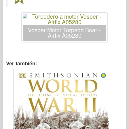
Bronco
Afición cibernética
Dnepromodel
Vosper Motor Torpedo Boat –
Dragón
Airfix A05280
Eduard
Modelo E.T.
Moldes finos
Ver también:
Fuerzas de valor
FriulModelo
Hasegawa
Heller
HobbyBoss
Modelos IBG
Icm