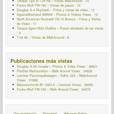
Tanque Tipo 97 Chi-Ha – Vistas WalkAround : 14
Focke-Wulf FW-190 – Vistas de paseo : 12
Douglas A-4 Skyhawk – Fotos y vistas de video : 12
AgustaWestland AW609 – Photos & Videos Views : 12
North American Rockwell OV-10 Bronco – Fotos y Vistas
de Video : 11
Tanque ligero M24 Chaffee – Paseo alrededor de las vistas
: 9
T-34 85 – Vistas de WalkAround : 8
Publicaciones más vistas
Douglas A-26 Invader – Photos & Video Views : 36601
Panther Restauration – Walk Around Views : 34628
Leichter Panzerspähwagen – Sdkfz.222 – WalkAround
Views : 31868
Messerschmitt Bf 109G-6 – Caminar
Vistas : 26065
Focke-Wulf FW-190 – Walk Around Views : 24975
Documentación
Maquetas
Álbumes-Fotos