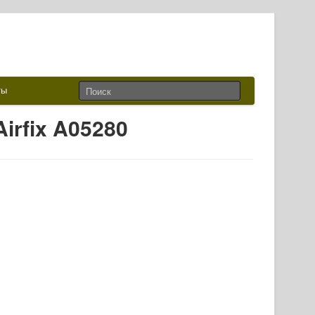
ты
irfix A05280