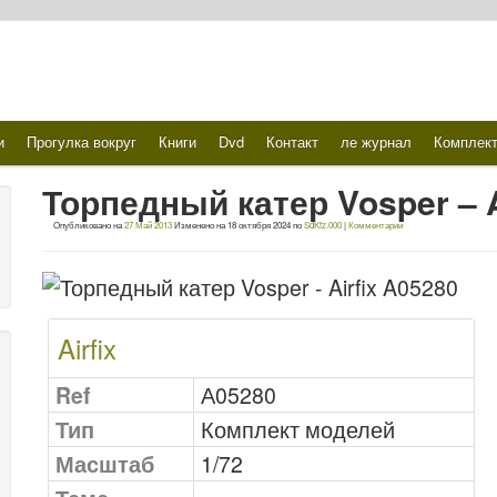
и
Прогулка вокруг
Книги
Dvd
Контакт
ле журнал
Комплек
Торпедный катер Vosper – A
Опубликовано на
27 Май 2013
Изменено на
18 октября 2024
по
SdKfz.000
|
Комментарии
Airfix
Ref
А05280
Тип
Комплект моделей
Масштаб
1/72