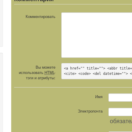
Комментировать
Вы можете
<a href="" title=""> <abbr title=
использовать
HTML
-
<cite> <code> <del datetime=""> 
тэги и атрибуты:
Имя
Электропочта
обязате