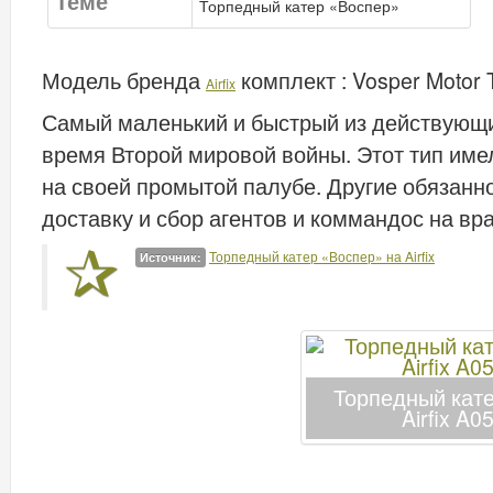
Теме
Торпедный катер «Воспер»
Модель бренда
комплект :
Vosper Motor 
Airfix
Самый маленький и быстрый из действующи
время Второй мировой войны. Этот тип име
на своей промытой палубе. Другие обязанн
доставку и сбор агентов и коммандос на вр
Торпедный катер «Воспер» на Airfix
Источник:
Торпедный кате
Airfix A0