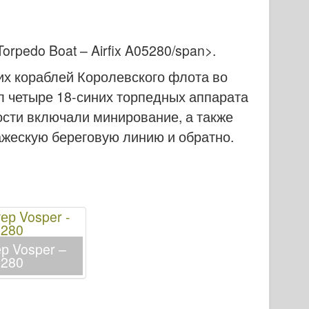
Torpedo Boat – Airfix A05280/span>.
х кораблей Королевского флота во
л четыре 18-синих торпедных аппарата
ости включали минирование, а также
ажескую береговую линию и обратно.
р Vosper –
5280