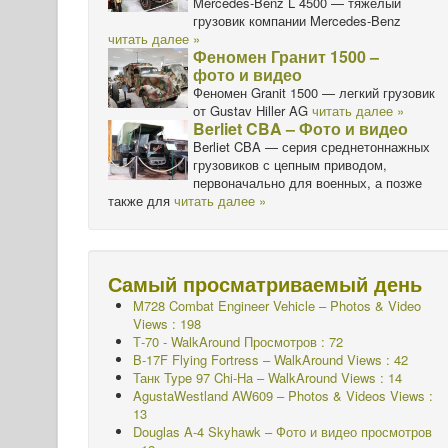
Mercedes-Benz L 4500 — тяжелый
грузовик компании Mercedes-Benz
читать далее »
Феномен Гранит 1500 –
фото и видео
Феномен Granit 1500 — легкий грузовик
от Gustav Hiller AG
читать далее »
Berliet CBA – Фото и видео
Berliet CBA — серия среднетоннажных
грузовиков с цепным приводом,
первоначально для военных, а позже
также для
читать далее »
Самый просматриваемый день
M728 Combat Engineer Vehicle – Photos & Video
Views : 198
Т-70 - WalkAround
Просмотров : 72
B-17F Flying Fortress – WalkAround Views : 42
Танк Type 97 Chi-Ha – WalkAround Views : 14
AgustaWestland AW609 – Photos & Videos Views :
13
Douglas A-4 Skyhawk – Фото и видео просмотров