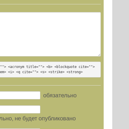
""> <acronym title=""> <b> <blockquote cite=""> 
<em> <i> <q cite=""> <s> <strike> <strong>
обязательно
льно
, не будет опубликовано