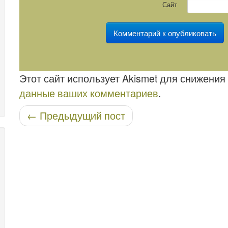
Сайт
Этот сайт использует Akismet для снижения
данные ваших комментариев
.
Навигация по записям
←
Предыдущий пост