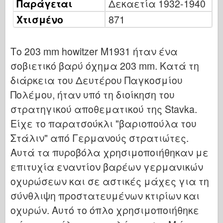
Παράγεται
Δεκαετία 1932-1940
Μπρόνκο
Χτισμένο
871
Κυβερνο-Χόμπι
Νεπρόμοντελ
Το 203 mm howitzer M1931 ήταν ένα
Δράκος
σοβιετικό βαρύ όχημα 203 mm. Κατά τη
Eduard
διάρκεια του Δευτέρου Παγκοσμίου
Μοντέλο Ε.Τ.
Πολέμου, ήταν υπό τη διοίκηση του
Ωραία καλούπια
στρατηγικού αποθεματικού της Stavka.
Δυνάμεις της Ανδρείας
Είχε το παρατσούκλι "βαριοπούλα του
Φριούλ Μόντελ
Στάλιν" από Γερμανούς στρατιώτες.
Χασεγκάουα
Αυτά τα πυροβόλα χρησιμοποιήθηκαν με
Heller
επιτυχία εναντίον βαρέων γερμανικών
οχυρώσεων και σε αστικές μάχες για τη
ΧομπΜπος
σύνθλιψη προστατευμένων κτιρίων και
Μοντέλα IBG
οχυρών. Αυτό το όπλο χρησιμοποιήθηκε
Icm