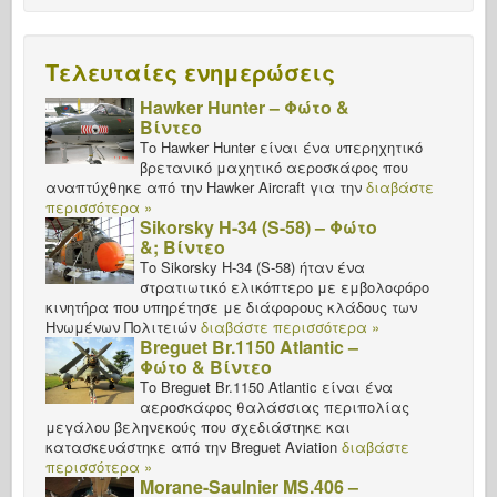
Τελευταίες ενημερώσεις
Hawker Hunter – Φώτο &
Βίντεο
Το Hawker Hunter είναι ένα υπερηχητικό
βρετανικό μαχητικό αεροσκάφος που
αναπτύχθηκε από την Hawker Aircraft για την
διαβάστε
περισσότερα »
Sikorsky H-34 (S-58) – Φώτο
&; Βίντεο
Το Sikorsky H-34 (S-58) ήταν ένα
στρατιωτικό ελικόπτερο με εμβολοφόρο
κινητήρα που υπηρέτησε με διάφορους κλάδους των
Ηνωμένων Πολιτειών
διαβάστε περισσότερα »
Breguet Br.1150 Atlantic –
Φώτο & Βίντεο
Το Breguet Br.1150 Atlantic είναι ένα
αεροσκάφος θαλάσσιας περιπολίας
μεγάλου βεληνεκούς που σχεδιάστηκε και
κατασκευάστηκε από την Breguet Aviation
διαβάστε
περισσότερα »
Morane-Saulnier MS.406 –