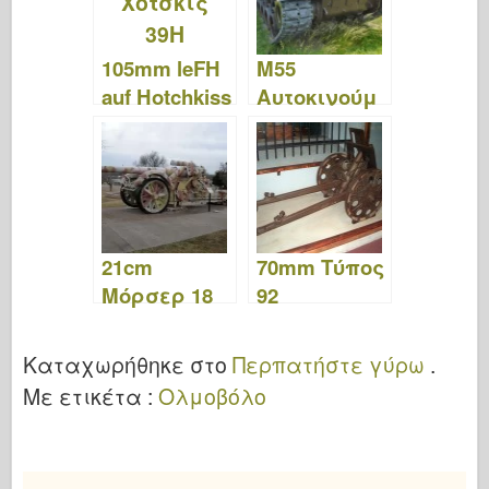
105mm leFH
M55
auf Hotchkiss
Αυτοκινούμ
39H – Φώτο
ενο
&; Βίντεο
Οβιδοβόλο
– Φώτο &;
Βίντεο
21cm
70mm Τύπος
Μόρσερ 18
92
Χάουιτζερ –
Χάουιτζερ –
Περίπατος
Περίπατος
Καταχωρήθηκε στο
Περπατήστε γύρω
.
Με ετικέτα :
Ολμοβόλο