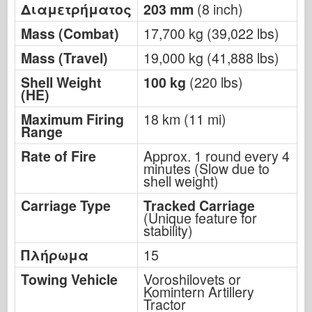
Διαμετρήματος
203 mm
(8 inch)
Mass (Combat)
17,700 kg (39,022 lbs)
Mass (Travel)
19,000 kg (41,888 lbs)
Shell Weight
100 kg
(220 lbs)
(HE)
Maximum Firing
18 km (11 mi)
Range
Rate of Fire
Approx. 1 round every 4
minutes (Slow due to
shell weight)
Carriage Type
Tracked Carriage
(Unique feature for
stability)
Πλήρωμα
15
Towing Vehicle
Voroshilovets or
Komintern Artillery
Tractor