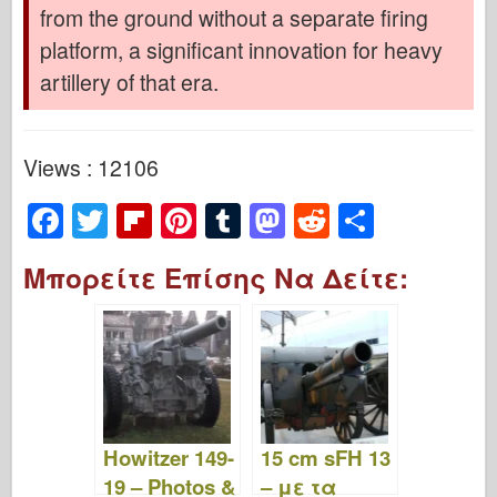
from the ground without a separate firing
platform, a significant innovation for heavy
artillery of that era.
Views : 12106
F
T
Fl
Pi
T
M
R
S
a
wi
ip
nt
u
a
e
h
Μπορείτε Επίσης Να Δείτε:
c
tt
b
er
m
st
d
ar
e
er
o
e
bl
o
di
e
b
ar
st
r
d
t
o
d
o
o
n
Howitzer 149-
15 cm sFH 13
k
19 – Photos &
– με τα