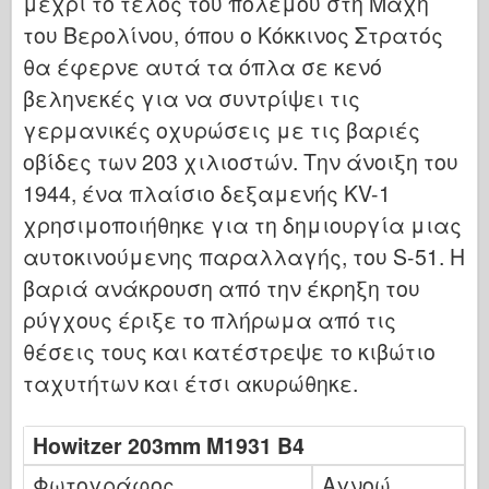
μέχρι το τέλος του πολέμου στη Μάχη
Ιταλέρι
του Βερολίνου, όπου ο Κόκκινος Στρατός
Θρύλος
θα έφερνε αυτά τα όπλα σε κενό
Μοντέλο Meng
βεληνεκές για να συντρίψει τις
Tamiya
γερμανικές οχυρώσεις με τις βαριές
Tristar
οβίδες των 203 χιλιοστών. Την άνοιξη του
Τρομπετίστας
1944, ένα πλαίσιο δεξαμενής KV-1
χρησιμοποιήθηκε για τη δημιουργία μιας
Zvezda
αυτοκινούμενης παραλλαγής, του S-51. Η
Άλμπουμ- Φωτογραφίες
βαριά ανάκρουση από την έκρηξη του
Περπατήστε γύρω
ρύγχους έριξε το πλήρωμα από τις
Βιβλία
θέσεις τους και κατέστρεψε το κιβώτιο
Dvd
ταχυτήτων και έτσι ακυρώθηκε.
Επαφή
le Εφημερίδα
Howitzer 203mm M1931 B4
Τα Κιτ
Φωτογράφος
Αγνοώ