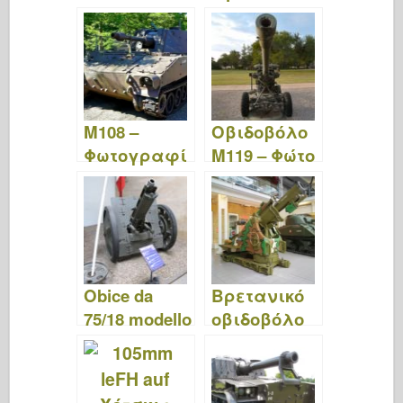
Video
Πόδια Γύρω
από
M108 –
Οβιδοβόλο
Φωτογραφί
M119 – Φώτο
ες & Βίντεο
&; Βίντεο
Obice da
Βρετανικό
75/18 modello
οβιδοβόλο
35 – Φώτο &
9,2 ιντσών –
Βίντεο
Φώτο &;
Βίντεο