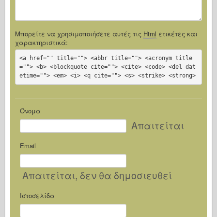
Μπορείτε να χρησιμοποιήσετε αυτές τις
Html
ετικέτες και
χαρακτηριστικά:
<a href="" title=""> <abbr title=""> <acronym title
=""> <b> <blockquote cite=""> <cite> <code> <del dat
etime=""> <em> <i> <q cite=""> <s> <strike> <strong>
Όνομα
Απαιτείται
Email
Απαιτείται
, δεν θα δημοσιευθεί
Ιστοσελίδα