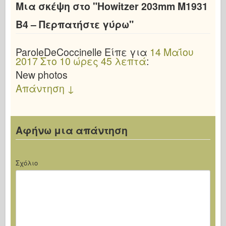
Μια σκέψη στο "
Howitzer 203mm M1931
B4 – Περπατήστε γύρω
"
ParoleDeCoccinelle
Είπε
για
14 Μαΐου
2017 Στο 10 ώρες 45 λεπτά
:
New photos
Απάντηση
↓
Αφήνω μια απάντηση
Σχόλιο