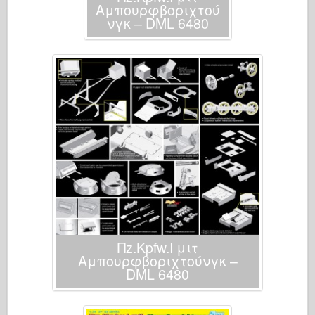
Αμπουρφβοριχτού
νγκ – DML 6480
Πz.Kpfw.I μιτ
Αμπουρφβοριχτούνγκ –
DML 6480