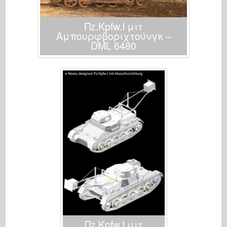
Πz.Kpfw.I μιτ
Αμπουρφβοριχτούνγκ –
DML 6480
Πz.Kpfw.I μιτ