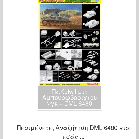
Πz.Kpfw.I μιτ
Αμπουρφβοριχτού
νγκ – DML 6480
Περιμένετε, Αναζήτηση DML 6480 για
εσάς ...