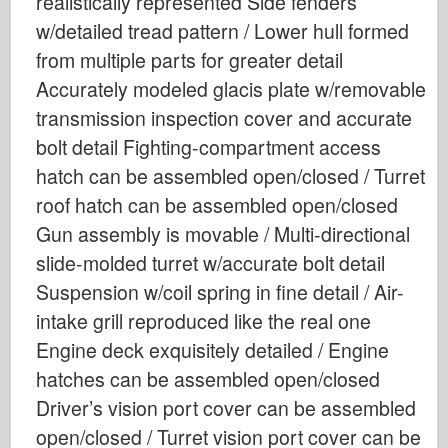
realistically represented Side fenders
Ιταλέρι
w/detailed tread pattern / Lower hull formed
Θρύλος
from multiple parts for greater detail
Μοντέλο Meng
Accurately modeled glacis plate w/removable
Tamiya
transmission inspection cover and accurate
Tristar
bolt detail Fighting-compartment access
Τρομπετίστας
hatch can be assembled open/closed / Turret
roof hatch can be assembled open/closed
Zvezda
Gun assembly is movable / Multi-directional
Άλμπουμ- Φωτογραφίες
slide-molded turret w/accurate bolt detail
Περπατήστε γύρω
Suspension w/coil spring in fine detail / Air-
Βιβλία
intake grill reproduced like the real one
Dvd
Engine deck exquisitely detailed / Engine
Επαφή
hatches can be assembled open/closed
le Εφημερίδα
Driver’s vision port cover can be assembled
open/closed / Turret vision port cover can be
Τα Κιτ