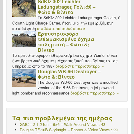
SdKfz 302 Leichter
Ladungstrager, Γολιάθ –
Φώτο & Βίντεο
Το SdKfz 302 Leichter Ladungstrager Goliath, ή
Goliath Light Charge Carrier, ήταν μια τηλεχειριζόμενη
κατεδάφιση
διαβάστε περισσότερα »
Ερπυστριοφόρο
τεθωρακισμένο όχημα
πολεμιστή – Φώτο &;
Βίντεο
Το ερπυστριοφόρο τεθωρακισμένο όχημα Warrior είναι
ένα βρετανικό όχημα μάχης πεζικού που βρίσκεται σε
υπηρεσία από το 1987
διαβάστε περισσότερα »
Douglas WB-66 Destroyer –
Φώτο &; Βίντεο
The Douglas WB-66 Destroyer was a modified
version of the B-66 Destroyer, a jet-powered
light bomber and reconnaissance
διαβάστε περισσότερα »
Τα πιο προβλεμένα της ημέρας
GMC – 2 1.2 ton – 6×6 – Walk Around Views : 43
Douglas TF-10B Skyknight – Photos & Video Views : 29