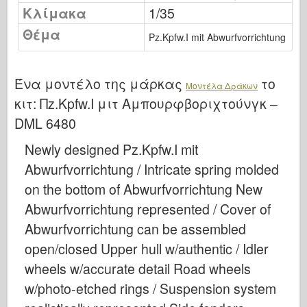
Μπρόνκο
Κλίμακα
1/35
Κυβερνο-Χόμπι
Θέμα
Pz.Kpfw.I mit Abwurfvorrichtung
Νεπρόμοντελ
Δράκος
Ένα μοντέλο της μάρκας
το
Μοντέλα Δράκων
Eduard
κιτ:
Πz.Kpfw.I μιτ Αμπουρφβοριχτούνγκ –
Μοντέλο Ε.Τ.
DML 6480
Ωραία καλούπια
Newly designed Pz.Kpfw.I mit
Δυνάμεις της Ανδρείας
Abwurfvorrichtung / Intricate spring molded
Φριούλ Μόντελ
on the bottom of Abwurfvorrichtung New
Χασεγκάουα
Abwurfvorrichtung represented / Cover of
Abwurfvorrichtung can be assembled
Heller
open/closed Upper hull w/authentic / Idler
ΧομπΜπος
wheels w/accurate detail Road wheels
Μοντέλα IBG
w/photo-etched rings / Suspension system
Icm