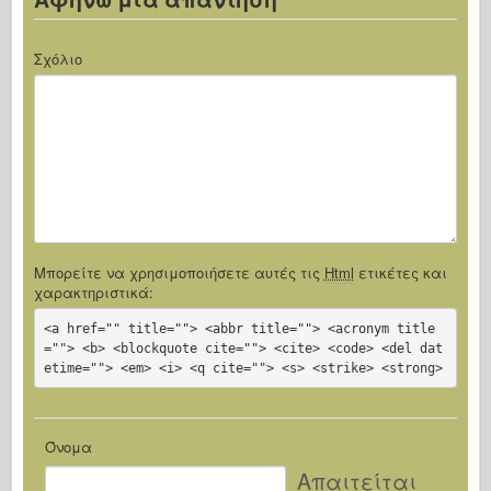
Σχόλιο
Μπορείτε να χρησιμοποιήσετε αυτές τις
Html
ετικέτες και
χαρακτηριστικά:
<a href="" title=""> <abbr title=""> <acronym title
=""> <b> <blockquote cite=""> <cite> <code> <del dat
etime=""> <em> <i> <q cite=""> <s> <strike> <strong>
Όνομα
Απαιτείται