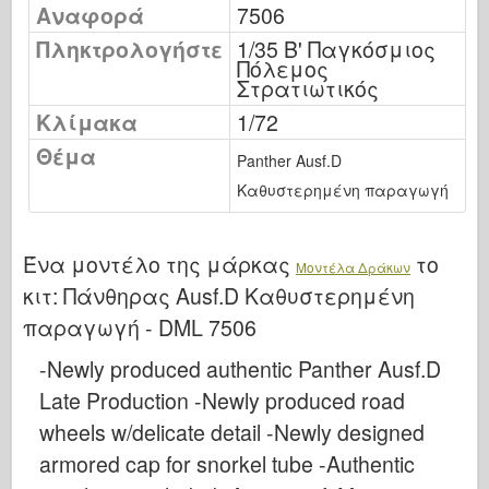
Αναφορά
7506
Εκδόσεις Όσπρεϊ
Πληκτρολογήστε
1/35 Β' Παγκόσμιος
Σήμα μοίρας
Πόλεμος
Ισχύς δεξαμενής
Στρατιωτικός
Φορτηγά & δεξαμενές
Κλίμακα
1/72
Θέμα
Γουάφεν-Άρσεναλ
Panther Ausf.D
Wydγουνίτβο Μιλιέντα
Καθυστερημένη παραγωγή
Μακέτες
Ακαδημία
Ένα μοντέλο της μάρκας
το
Μοντέλα Δράκων
Μοντέλα Άσσου
κιτ:
Πάνθηρας Ausf.D Καθυστερημένη
παραγωγή - DML 7506
Λέσχη AFV
Αερόφωτο
-Newly produced authentic Panther Ausf.D
Αεροπορία
Late Production -Newly produced road
wheels w/delicate detail -Newly designed
Μοντέλο AZ
armored cap for snorkel tube -Authentic
Μαύρο σκυλί