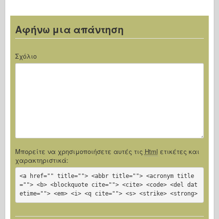
Αφήνω μια απάντηση
Σχόλιο
Μπορείτε να χρησιμοποιήσετε αυτές τις
Html
ετικέτες και
χαρακτηριστικά:
<a href="" title=""> <abbr title=""> <acronym title
=""> <b> <blockquote cite=""> <cite> <code> <del dat
etime=""> <em> <i> <q cite=""> <s> <strike> <strong>