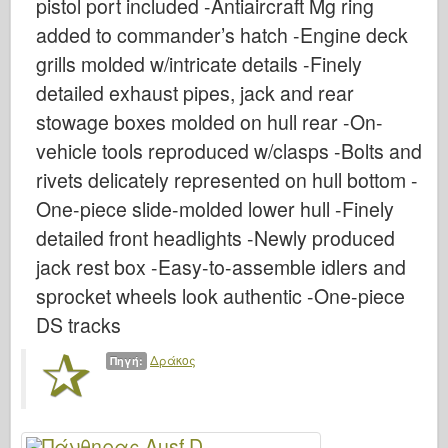
pistol port included -Antiaircraft Mg ring
Μπρόνκο
added to commander’s hatch -Engine deck
Κυβερνο-Χόμπι
grills molded w/intricate details -Finely
Νεπρόμοντελ
detailed exhaust pipes, jack and rear
Δράκος
stowage boxes molded on hull rear -On-
Eduard
vehicle tools reproduced w/clasps -Bolts and
Μοντέλο Ε.Τ.
rivets delicately represented on hull bottom -
Ωραία καλούπια
One-piece slide-molded lower hull -Finely
detailed front headlights -Newly produced
Δυνάμεις της Ανδρείας
jack rest box -Easy-to-assemble idlers and
Φριούλ Μόντελ
sprocket wheels look authentic -One-piece
Χασεγκάουα
DS tracks
Heller
Δράκος
ΧομπΜπος
Πηγή:
Μοντέλα IBG
Icm