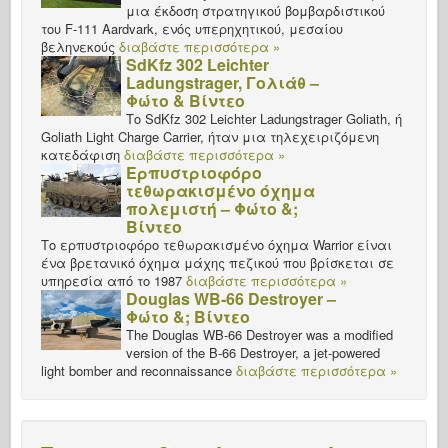
μια έκδοση στρατηγικού βομβαρδιστικού
του F-111 Aardvark, ενός υπερηχητικού, μεσαίου
βεληνεκούς
διαβάστε περισσότερα »
SdKfz 302 Leichter
Ladungstrager, Γολιάθ –
Φώτο & Βίντεο
Το SdKfz 302 Leichter Ladungstrager Goliath, ή
Goliath Light Charge Carrier, ήταν μια τηλεχειριζόμενη
κατεδάφιση
διαβάστε περισσότερα »
Ερπυστριοφόρο
τεθωρακισμένο όχημα
πολεμιστή – Φώτο &;
Βίντεο
Το ερπυστριοφόρο τεθωρακισμένο όχημα Warrior είναι
ένα βρετανικό όχημα μάχης πεζικού που βρίσκεται σε
υπηρεσία από το 1987
διαβάστε περισσότερα »
Douglas WB-66 Destroyer –
Φώτο &; Βίντεο
The Douglas WB-66 Destroyer was a modified
version of the B-66 Destroyer, a jet-powered
light bomber and reconnaissance
διαβάστε περισσότερα »