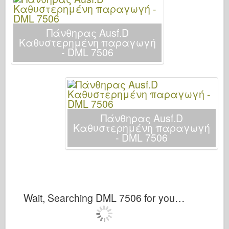
Ιταλέρι
Θρύλος
Πάνθηρας Ausf.D
Μοντέλο Meng
Καθυστερημένη παραγωγή
- DML 7506
Tamiya
Tristar
Τρομπετίστας
Zvezda
Πάνθηρας Ausf.D
Άλμπουμ- Φωτογραφίες
Καθυστερημένη παραγωγή
- DML 7506
Περπατήστε γύρω
Βιβλία
Dvd
Επαφή
Wait, Searching DML 7506 for you…
le Εφημερίδα
Τα Κιτ