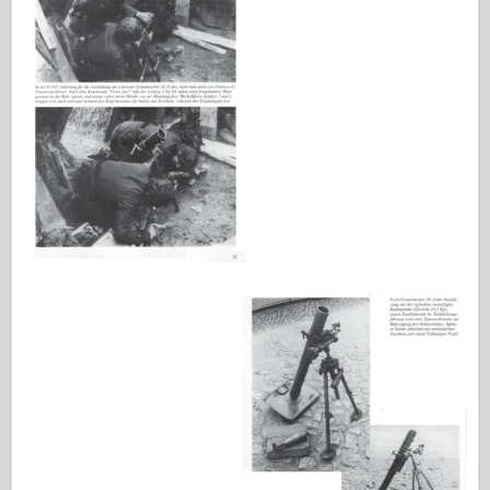
Italeri
Legenda
Meng Model
Tamiya
Tristar
Trumpetista
Zvezda
Alba-Fotky
Procházka kolem
Knihy
Dvd
Kontakt
le Deník
Soupravy