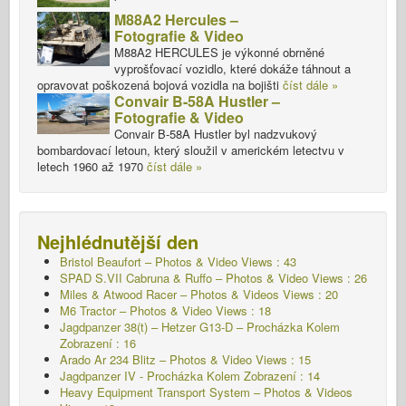
M88A2 Hercules –
Fotografie & Video
M88A2 HERCULES je výkonné obrněné
vyprošťovací vozidlo, které dokáže táhnout a
opravovat poškozená bojová vozidla na bojišti
číst dále »
Convair B-58A Hustler –
Fotografie & Video
Convair B-58A Hustler byl nadzvukový
bombardovací letoun, který sloužil v americkém letectvu v
letech 1960 až 1970
číst dále »
Nejhlédnutější den
Bristol Beaufort – Photos & Video Views : 43
SPAD S.VII Cabruna & Ruffo – Photos & Video Views : 26
Miles & Atwood Racer – Photos & Videos Views : 20
M6 Tractor – Photos & Video Views : 18
Jagdpanzer 38(t) – Hetzer G13-D – Procházka Kolem
Zobrazení : 16
Arado Ar 234 Blitz – Photos & Video Views : 15
Jagdpanzer IV - Procházka Kolem
Zobrazení : 14
Heavy Equipment Transport System – Photos & Videos