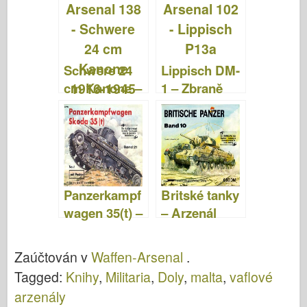
Schwere 24
Lippisch DM-
cm Kanone –
1 – Zbraně
Waffen
Arsenal 102
Arsenal 138
Panzerkampf
Britské tanky
wagen 35(t) –
– Arzenál
Waffen
zbraní 010
Arsenal 021
Zaúčtován v
Waffen-Arsenal
.
Tagged:
Knihy
,
Militaria
,
Doly
,
malta
,
vaflové
arzenály