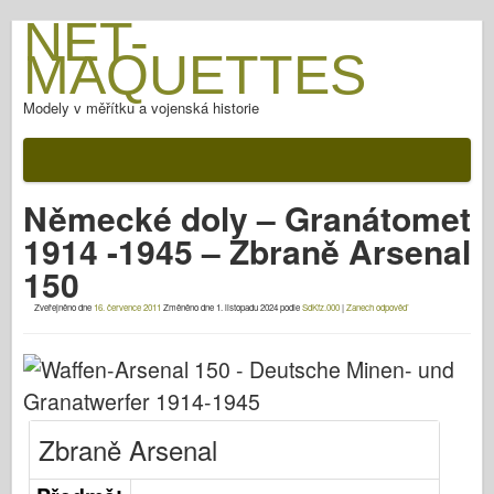
NET-
MAQUETTES
Modely v měřítku a vojenská historie
Dokumentace
Po bitvě
Německé doly – Granátomet
Zbraně AFV
1914 -1945 – Zbraně Arsenal
Spojenecká osa
150
Brnění Fotogalerie
Zveřejněno dne
16. července 2011
Změněno dne
1. listopadu 2024
podle
SdKfz.000
|
Zanech odpověď
Pancíř v profilu
Concord
Matice a šrouby
Nový Předvoj
Zbraně Arsenal
Modelování Osprey