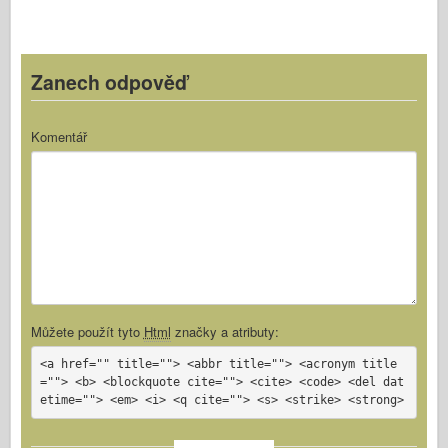
Zanech odpověď
Komentář
Můžete použít tyto
Html
značky a atributy:
<a href="" title=""> <abbr title=""> <acronym title
=""> <b> <blockquote cite=""> <cite> <code> <del dat
etime=""> <em> <i> <q cite=""> <s> <strike> <strong>