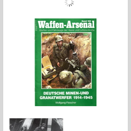
Bronco
Kybernetický koníček
Dnepromodel
Dragon
Eduard
E.T. Model
Jemné formy
Síly udatí
Friulmodel
Hasegawa
Heller
HobbyBoss
Modely IBG
Icm