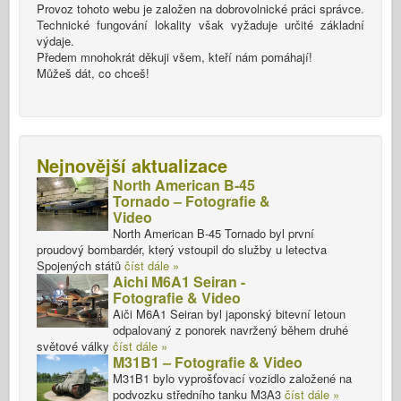
Provoz tohoto webu je založen na dobrovolnické práci správce.
Technické fungování lokality však vyžaduje určité základní
výdaje.
Předem mnohokrát děkuji všem, kteří nám pomáhají!
Můžeš dát, co chceš!
Nejnovější aktualizace
North American B-45
Tornado – Fotografie &
Video
North American B-45 Tornado byl první
proudový bombardér, který vstoupil do služby u letectva
Spojených států
číst dále »
Aichi M6A1 Seiran -
Fotografie & Video
Aiči M6A1 Seiran byl japonský bitevní letoun
odpalovaný z ponorek navržený během druhé
světové války
číst dále »
M31B1 – Fotografie & Video
M31B1 bylo vyprošťovací vozidlo založené na
podvozku středního tanku M3A3
číst dále »