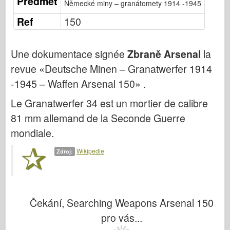
Předmět
Německé miny – granátomety 1914 -1945
Publikování Osprey
Ref
150
Signál letky
Tankpower
Une dokumentace signée
Zbraně Arsenal
la
Nákladní automobily a nádrže
revue «Deutsche Minen – Granatwerfer 1914
Waffen-Arsenal
-1945 – Waffen Arsenal 150» .
Wydawnictwo Militaria
Le Granatwerfer 34 est un mortier de calibre
Maquettes
81 mm allemand de la Seconde Guerre
Akademie
mondiale.
Modely es
Wikipedie
Zdroj:
Klub AFV
Airfix
Letectvo
Čekání, Searching Weapons Arsenal 150
AZ Model
pro vás...
Černý pes