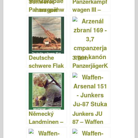
Schwerer
Panzerkampf
k
Panzerspähw
wagen III –
agen –
Waffen
Waffen
Arsenal 122
Arsenal 089
Deutsche
3.7cm
schwere Flak
PanzerjägerK
–
anone –
Wydawnictw
Arzenál
o Militaria
zbraní 169
Sonderband
15
Německý
Junkers JU
Landminen –
87 – Waffen
Waffen
Arsenal 151
Arsenal 164