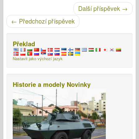
Post navigace
Další příspěvek
→
←
Předchozí příspěvek
Překlad
Nastavit jako výchozí jazyk
Historie a modely Novinky