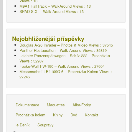
Views : 13
M9A1 HalfTrack – WalkAround Views : 13
SPAD S.XI – Walk Around Views : 13
Nejobhlíženější příspěvky
Douglas A-26 Invader – Photos & Video Views : 37545
Panther Restauration – Walk Around Views : 35819
Leichter Panzerspähwagen – Sdkfz.222 – Procházka
Views : 32987
Focke-Wulf FW-190 – Walk Around Views : 27604
Messerschmitt Bf 109G-6 – Procházka Kolem
Views :
27246
Dokumentace
Maquettes
Alba-Fotky
Procházka kolem
Knihy
Dvd
Kontakt
le Deník
Soupravy