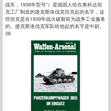
传说
战车，1938年型号"）是德国人给在奥科达坦
克工厂制造的捷克斯洛伐克坦克起的名字，这
孟模
些坦克是在1939年战火破裂前为战争工业服务
塔米亚
的。捷克斯洛伐克军队给他起的名字是中尉。
三星
38.
特朗普特
兹韦兹达
相册-照片
四处走动
书
Dvd
联系
勒杂志
套件