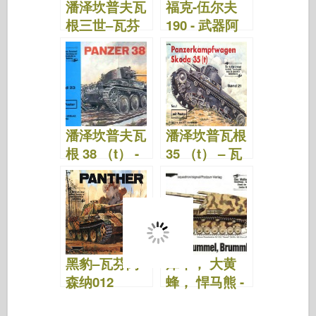
潘泽坎普夫瓦
福克-伍尔夫
根三世–瓦芬
190 - 武器阿
阿森纳048
森纳 024
潘泽坎普夫瓦
潘泽坎普瓦根
根 38 （t） -
35 （t） – 瓦
武器阿森纳
芬阿森纳 021
023
黑豹–瓦芬阿
犀牛， 大黄
森纳012
蜂， 悍马熊 -
武器阿森纳