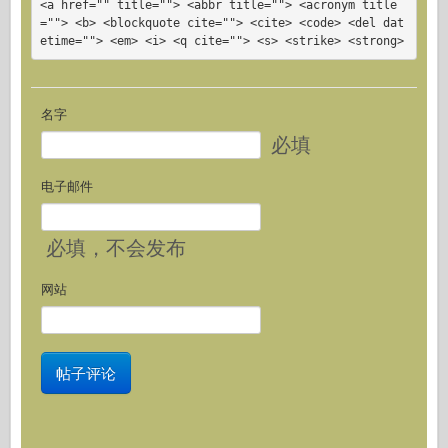
<a href="" title=""> <abbr title=""> <acronym title
=""> <b> <blockquote cite=""> <cite> <code> <del dat
etime=""> <em> <i> <q cite=""> <s> <strike> <strong>
名字
必填
电子邮件
必填
，不会发布
网站