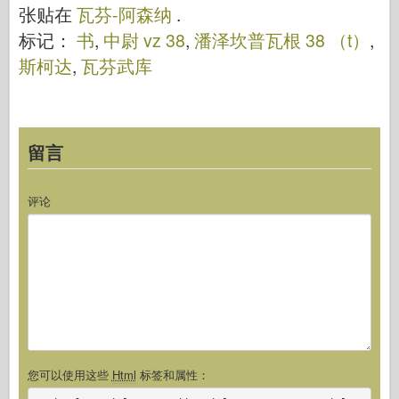
003
张贴在
瓦芬-阿森纳
.
标记：
书
,
中尉 vz 38
,
潘泽坎普瓦根 38 （t）
,
斯柯达
,
瓦芬武库
留言
评论
您可以使用这些
Html
标签和属性：