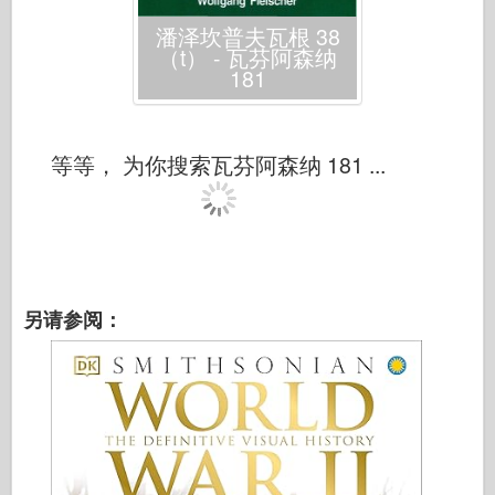
潘泽坎普夫瓦根 38
（t） - 瓦芬阿森纳
181
等等， 为你搜索瓦芬阿森纳 181 ...
另请参阅：