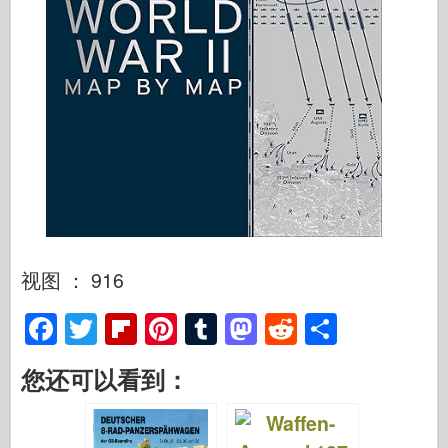
视图 ： 916
F
T
Fl
Pi
T
M
R
S
a
wi
ip
nt
u
a
e
h
您还可以看到：
c
tt
b
er
m
st
d
ar
e
er
o
e
bl
o
di
e