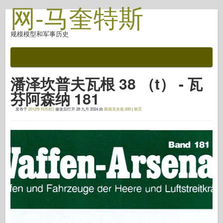
网-马奎特斯
规模模型和军事历史
文档
战斗后
潘泽坎普夫瓦根 38 （t） - 瓦
自动对焦武器
芬阿森纳 181
盟军轴
发布于
2012年10月8日
修改后打开
28 九月 2024
由
斯德克夫兹.000
|
留言
盔甲照片画廊
简介中的盔甲
协和
螺母和螺栓
新先锋
鱼鹰模型
鱼鹰出版