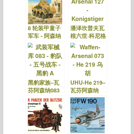
b
ar
st
r
d
t
o
d
o
o
n
8 轮装甲童子
潘泽坎普夫瓦
k
军车 - 阿森纳
根六世·科尼格
092 武器
斯蒂格 - 武器
阿森纳 127
黑豹家族–瓦
UHU-He 219–
芬阿森纳083
瓦芬阿森纳
073