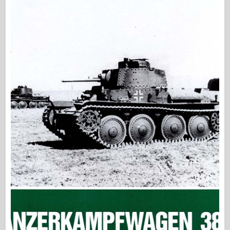
中队信号
坦克功率
卡车和坦克
瓦芬-阿森纳
威道尼奇二军
马奎特斯
学院
王牌模型
阿夫夫俱乐部
空气修复
空军
AZ 模型
黑狗
野马