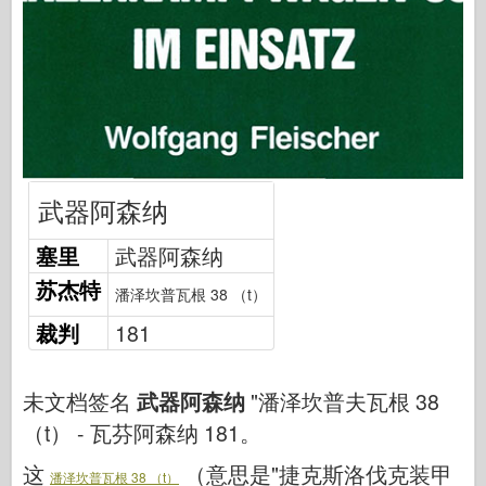
网络爱好
德尼普罗莫德
龙
爱德华
E.T. 模型
精细模具
武器阿森纳
瓦洛尔部队
塞里
武器阿森纳
弗里尔模型
苏杰特
长谷川
潘泽坎普瓦根 38 （t）
海勒
裁判
181
霍比博斯
IBG 模型
未文档签名
武器阿森纳
"潘泽坎普夫瓦根 38
（t） - 瓦芬阿森纳 181。
Icm
泰泰莱里
这
（意思是"捷克斯洛伐克装甲
潘泽坎普瓦根 38 （t）