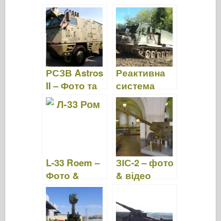
WalkAround
фото
&відео
РСЗВ Astros
Реактивна
II – Фото та
система
відео
залпового
вогню M270
– фото та
відео
L-33 Roem –
ЗІС-2 – фото
Фото &
& відео
Відео