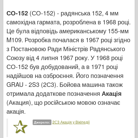
Впс
СО-152
(СО-152) - радянська 152, 4 мм
самохідна гармата, розроблена в 1968 році.
Модель АЗ
Це була відповідь американському 155-мм
Чорна собака
M109. Розробка почалася в 1967 році згідно
Бронко
з Постановою Ради Міністрів Радянського
Союзу від 4 липня 1967 року. У 1968 році
Кібер-хобі
СО-152 був добудований, а в 1971 році
Дніпромодель
надійшов на озброєння. Його позначення
Дракон
GRAU - 2S3 (2С3). Бойова машина також
Едуард
отримала додаткове позначення
Акація
(Акация), що російською мовою означає
Модель E.T.
акація.
Тонкі форми
2С3 Акація у Вікіпедії
Джерело:
Сили Доблесті