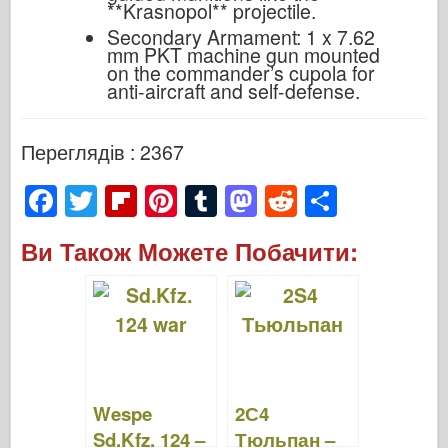
**Krasnopol** projectile.
Secondary Armament: 1 x 7.62
mm PKT machine gun mounted
on the commander’s cupola for
anti-aircraft and self-defense.
Переглядів : 2367
F
T
Fl
Pi
T
M
R
S
a
wi
ip
nt
u
a
e
h
Ви Також Можете Побачити:
c
tt
b
er
m
st
d
ar
e
er
o
e
bl
o
di
e
b
ar
st
r
d
t
o
d
o
o
n
Wespe
2С4
k
Sd.Kfz. 124 –
Тюльпан –