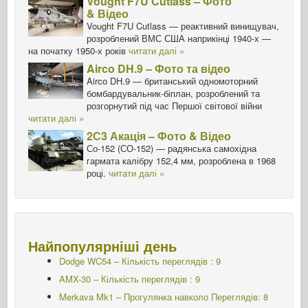
Vought F7U Cutlass – Фото
& Відео
Vought F7U Cutlass — реактивний винищувач,
розроблений ВМС США наприкінці 1940-х —
на початку 1950-х років
читати далі »
Airco DH.9 – Фото та відео
Airco DH.9 — британський одномоторний
бомбардувальник-біплан, розроблений та
розгорнутий під час Першої світової війни
читати далі »
2С3 Акація – Фото & Відео
Со-152 (СО-152) — радянська самохідна
гармата калібру 152,4 мм, розроблена в 1968
році.
читати далі »
Найпопулярніші день
Dodge WC54 – Кількість переглядів : 9
AMX-30 – Кількість переглядів : 9
Merkava Mk1 – Прогулянка навколо Переглядів: 8