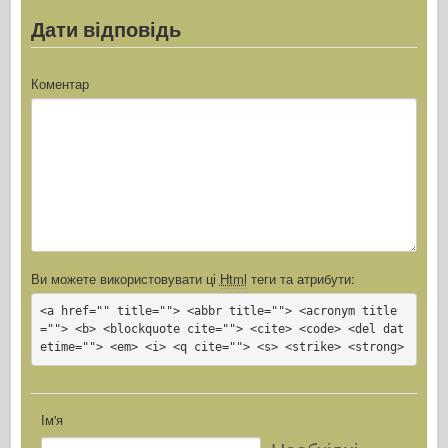
Дати відповідь
Коментар
Ви можете використовувати ці
Html
теги та атрибути:
<a href="" title=""> <abbr title=""> <acronym title
=""> <b> <blockquote cite=""> <cite> <code> <del dat
etime=""> <em> <i> <q cite=""> <s> <strike> <strong>
Ім'я