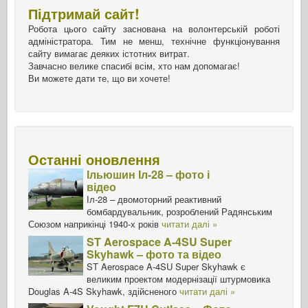
Підтримай сайт!
Робота цього сайту заснована на волонтерській роботі
адміністратора. Тим не менш, технічне функціонування
сайту вимагає деяких істотних витрат.
Завчасно велике спасибі всім, хто нам допомагає!
Ви можете дати те, що ви хочете!
Останні оновлення
Ільюшин Іл-28 – фото і
відео
Іл-28 – двомоторний реактивний
бомбардувальник, розроблений Радянським
Союзом наприкінці 1940-х років
читати далі »
ST Aerospace A-4SU Super
Skyhawk – фото та відео
ST Aerospace A-4SU Super Skyhawk є
великим проектом модернізації штурмовика
Douglas A-4S Skyhawk, здійсненого
читати далі »