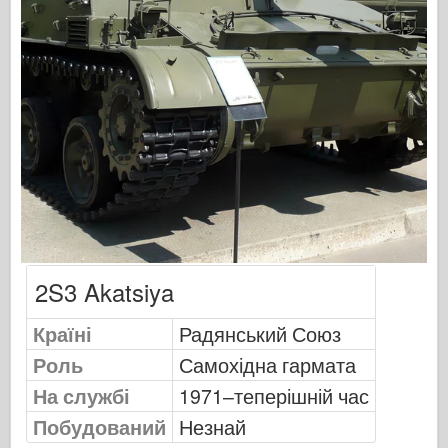
Моделювання Оспрея
Видавництво Оспрей
Сигнал ескадрильї
Танкові потужності
Вантажівки та танки
Ваффен-Арсенал
Вайдавніктво Міліціярія
2S3 Akatsiya
Мокети
Академії
Країні
Радянський Союз
Роль
Самохідна гармата
Моделі тузів
На службі
1971–теперішній час
Клуб AFV
Побудований
Незнай
Повітрянийфікс