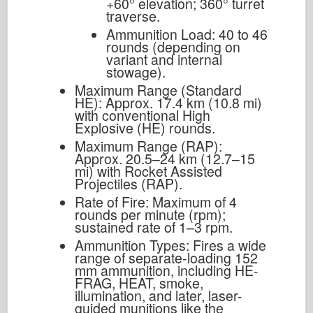
+60° elevation; 360° turret
traverse.
Ammunition Load: 40 to 46
rounds (depending on
variant and internal
stowage).
Maximum Range (Standard
HE): Approx. 17.4 km (10.8 mi)
with conventional High
Explosive (HE) rounds.
Maximum Range (RAP):
Approx. 20.5–24 km (12.7–15
mi) with Rocket Assisted
Projectiles (RAP).
Rate of Fire: Maximum of 4
rounds per minute (rpm);
sustained rate of 1–3 rpm.
Ammunition Types: Fires a wide
range of separate-loading 152
mm ammunition, including HE-
FRAG, HEAT, smoke,
illumination, and later, laser-
guided munitions like the