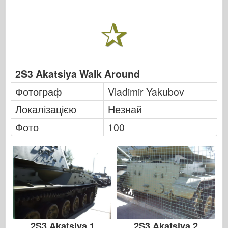
ФріулМодель
Хасеґава
Хеллер
ХобіБос
2S3 Akatsiya Walk Around
Моделі IBG
Фотограф
Vladimir Yakubov
Icm
Локалізацією
Незнай
Італьєрі
Фото
100
Легенда
Менг модель
Тамія
Трістар
Трубач
2S3 Akatsiya 1
2S3 Akatsiya 2