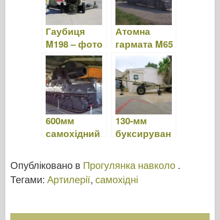
Гаубиця
Атомна
M198 – фото
гармата M65
та відео
– Фото &
Відео
600мм
130-мм
самохідний
буксируван
міномет
а польова
Adam –
гармата
Опубліковано в
Прогулянка навколо
.
фото
М-1954
Тегами:
Артилерії
,
самохідні
&відео
(М-46) –
фото та
відео