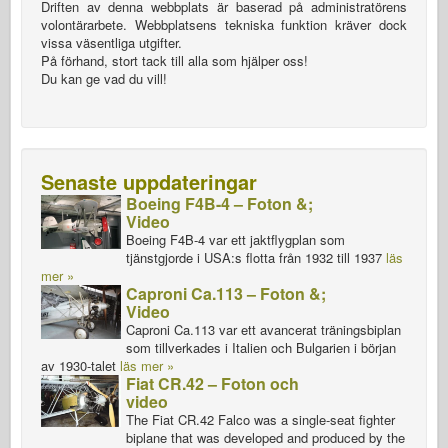
Driften av denna webbplats är baserad på administratörens
volontärarbete. Webbplatsens tekniska funktion kräver dock
vissa väsentliga utgifter.
På förhand, stort tack till alla som hjälper oss!
Du kan ge vad du vill!
Senaste uppdateringar
Boeing F4B-4 – Foton &;
Video
Boeing F4B-4 var ett jaktflygplan som
tjänstgjorde i USA:s flotta från 1932 till 1937
läs
mer »
Caproni Ca.113 – Foton &;
Video
Caproni Ca.113 var ett avancerat träningsbiplan
som tillverkades i Italien och Bulgarien i början
av 1930-talet
läs mer »
Fiat CR.42 – Foton och
video
The Fiat CR.42 Falco was a single-seat fighter
biplane that was developed and produced by the