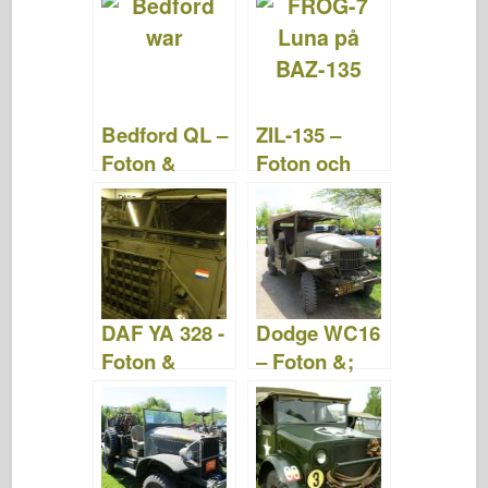
e
er
o
e
bl
o
di
e
b
ar
st
r
d
t
o
d
o
o
n
Bedford QL –
ZIL-135 –
k
Foton &
Foton och
Videor
videor
DAF YA 328 -
Dodge WC16
Foton &
– Foton &;
Video
Video