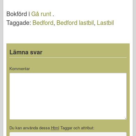
Gå runt
WalkAround
Bokförd i
Gå runt
.
Taggade:
Bedford
,
Bedford lastbil
,
Lastbil
Lämna svar
Kommentar
Du kan använda dessa
Html
Taggar och attribut: