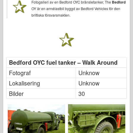
Fotogalleri av en Bedford OYC bränsletanker, The
Bedford
Bronco
OY är en armélastbil byggd av Bedford Vehicles för den
Cyber-Hobby
brittiska försvarsmakten.
Dnepromodel (dnepromodel)
Dragon
Eduard
E.T. Modell
Fina mögel
Bedford OYC fuel tanker – Walk Around
Tapperhetskrafter
Fotograf
Unknow
Friulmodel
Lokalisering
Unknow
Hasegawa
Bilder
30
Heller (också)
HobbyBoss (hobbyboss)
IBG-modeller
Icm