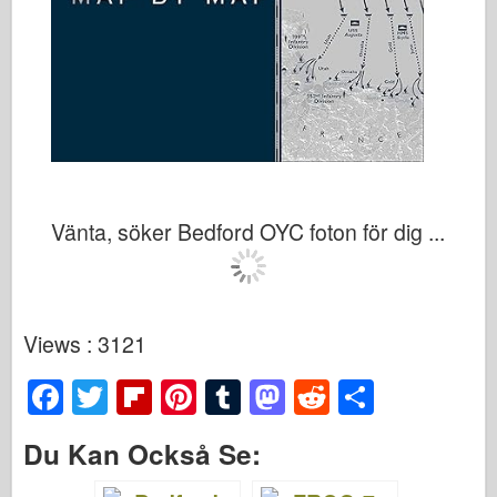
Vänta, söker Bedford OYC foton för dig ...
Views : 3121
F
T
Fl
Pi
T
M
R
S
a
wi
ip
nt
u
a
e
h
Du Kan Också Se:
c
tt
b
er
m
st
d
ar