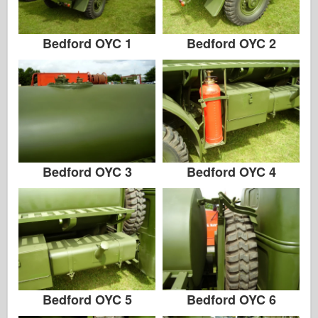
Italeri
Legend
Bedford OYC 1
Bedford OYC 2
Meng Modell
Tamiya
Tristar
Trumpetare
Zvezda
Album-Foton
Bedford OYC 3
Bedford OYC 4
Gå runt
Böcker
Dvd
Kontakta
le Föra journal över
Bedford OYC 5
Bedford OYC 6
Satserna