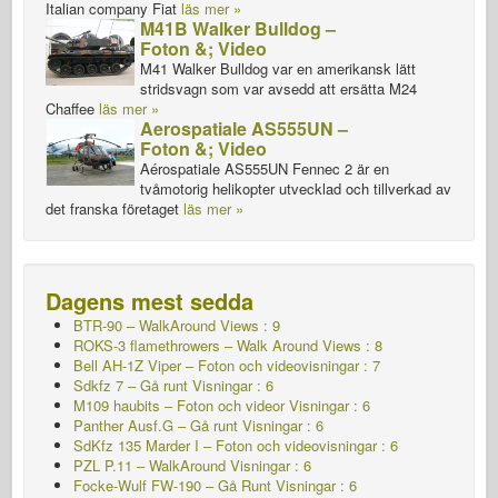
Italian company Fiat
läs mer »
M41B Walker Bulldog –
Foton &; Video
M41 Walker Bulldog var en amerikansk lätt
stridsvagn som var avsedd att ersätta M24
Chaffee
läs mer »
Aerospatiale AS555UN –
Foton &; Video
Aérospatiale AS555UN Fennec 2 är en
tvåmotorig helikopter utvecklad och tillverkad av
det franska företaget
läs mer »
Dagens mest sedda
BTR-90 – WalkAround Views : 9
ROKS-3 flamethrowers – Walk Around Views : 8
Bell AH-1Z Viper – Foton och videovisningar : 7
Sdkfz 7 – Gå runt
Visningar : 6
M109 haubits – Foton och videor Visningar : 6
Panther Ausf.G – Gå runt
Visningar : 6
SdKfz 135 Marder I – Foton och videovisningar : 6
PZL P.11 – WalkAround Visningar : 6
Focke-Wulf FW-190 – Gå Runt Visningar : 6