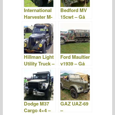
International
Bedford MV
Harvester M-
15cwt – Gå
2-4-233 –
runt
Foton &;
Video
Hillman Light
Ford Maultier
Utility Truck –
v1939 – Gå
gå runt
runt
Dodge M37
GAZ UAZ-69
Cargo 4×4 –
–