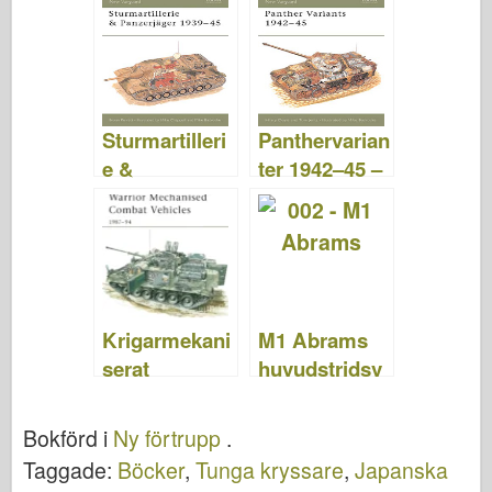
NY
1942–1953 –
VANGUARD
NY
81
VANGUARD
57
Sturmartilleri
Panthervarian
e &
ter 1942–45 –
Panzerjäger
NYA
1939–1945 –
VANGUARD
NY
22
VANGUARD
34
Krigarmekani
M1 Abrams
serat
huvudstridsv
stridsfordon
agn 1982–92
1987–94 –
– NY
Bokförd i
Ny förtrupp
.
NYA
VANGUARD
Taggade:
Böcker
,
Tunga kryssare
,
Japanska
VANGUARD
02