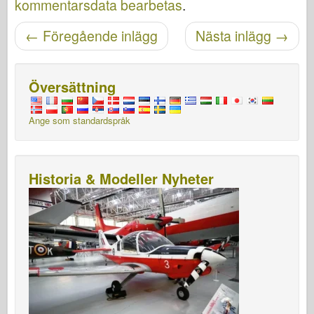
kommentarsdata bearbetas
.
Posta navigering
←
Föregående inlägg
Nästa inlägg
→
Översättning
Ange som standardspråk
Historia & Modeller Nyheter