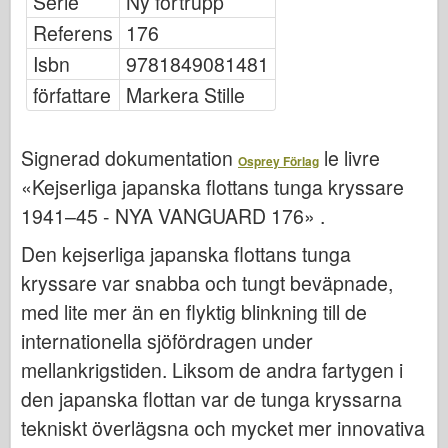
Serie
Ny förtrupp
Osprey Förlag
Referens
176
Skvadronsignal
Isbn
9781849081481
Tankpower
författare
Markera Stille
Lastbilar & Tankar
Waffen-Arsenal
Signerad dokumentation
le livre
Osprey Förlag
Wydawnictwo Militaria
«Kejserliga japanska flottans tunga kryssare
Maquettes (maquettes)
1941–45 - NYA VANGUARD 176» .
Academy
Den kejserliga japanska flottans tunga
Ace Modeller
kryssare var snabba och tungt beväpnade,
AFV-klubb
med lite mer än en flyktig blinkning till de
Airfix
internationella sjöfördragen under
Flygvapnet
mellankrigstiden. Liksom de andra fartygen i
AZ-modell
den japanska flottan var de tunga kryssarna
tekniskt överlägsna och mycket mer innovativa
Svart hund