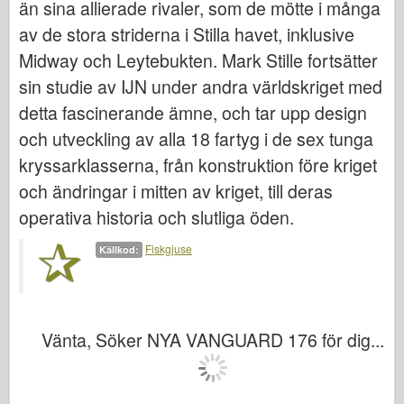
än sina allierade rivaler, som de mötte i många
Bronco
av de stora striderna i Stilla havet, inklusive
Cyber-Hobby
Midway och Leytebukten. Mark Stille fortsätter
Dnepromodel (dnepromodel)
sin studie av IJN under andra världskriget med
Dragon
detta fascinerande ämne, och tar upp design
Eduard
och utveckling av alla 18 fartyg i de sex tunga
E.T. Modell
kryssarklasserna, från konstruktion före kriget
Fina mögel
och ändringar i mitten av kriget, till deras
Tapperhetskrafter
operativa historia och slutliga öden.
Friulmodel
Fiskgjuse
Källkod:
Hasegawa
Heller (också)
HobbyBoss (hobbyboss)
Vänta, Söker NYA VANGUARD 176 för dig...
IBG-modeller
Icm