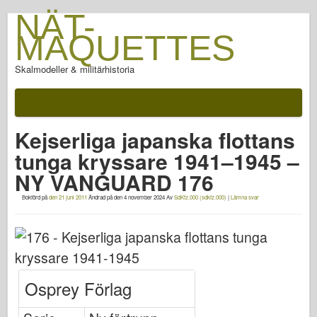
NÄT-
MAQUETTES
Skalmodeller & militärhistoria
Dokumentation
Efter slaget
Kejserliga japanska flottans
AFV Vapen
tunga kryssare 1941–1945 –
Allierad axel
NY VANGUARD 176
Rustning PhotoGallery
Bokförd på
den 21 juni 2011
Ändrad på
den 4 november 2024
Av
SdKfz.000 (sdkfz.000)
|
Lämna svar
Rustning i profil
Concord
Muttrar & bultar
Ny förtrupp
Osprey Förlag
Fiskgjuse modellering