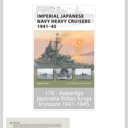
Italeri
Legend
Meng Modell
Tamiya
Tristar
Trumpetare
Zvezda
Album-Foton
Gå runt
Böcker
176 - Kejserliga
Dvd
japanska flottan tunga
kryssare 1941-1945
Kontakta
le Föra journal över
Satserna