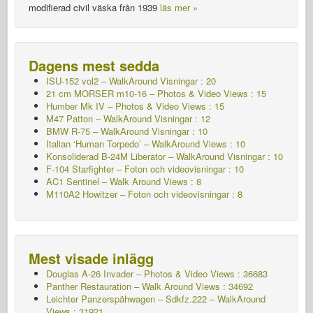
modifierad civil väska från 1939
läs mer »
Dagens mest sedda
ISU-152 vol2 – WalkAround
Visningar : 20
21 cm MORSER m10-16 – Photos & Video Views : 15
Humber Mk IV – Photos & Video Views : 15
M47 Patton – WalkAround
Visningar : 12
BMW R-75 – WalkAround
Visningar : 10
Italian ‘Human Torpedo’ – WalkAround Views : 10
Konsoliderad B-24M Liberator – WalkAround
Visningar : 10
F-104 Starfighter – Foton och videovisningar : 10
AC1 Sentinel – Walk Around Views : 8
M110A2 Howitzer – Foton och videovisningar : 8
Mest visade inlägg
Douglas A-26 Invader – Photos & Video Views : 36683
Panther Restauration – Walk Around Views : 34692
Leichter Panzerspähwagen – Sdkfz.222 – WalkAround
Views : 31921