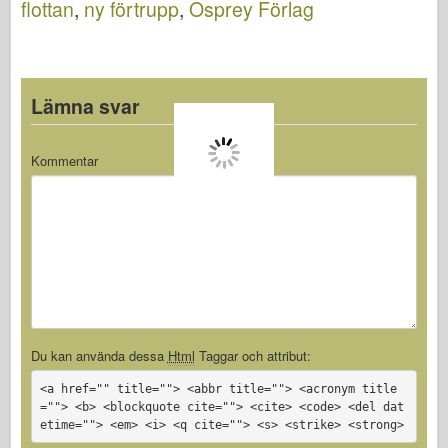
flottan
,
ny förtrupp
,
Osprey Förlag
10
Lämna svar
Kommentar
Du kan använda dessa
Html
Taggar och attribut:
<a href="" title=""> <abbr title=""> <acronym title
=""> <b> <blockquote cite=""> <cite> <code> <del dat
etime=""> <em> <i> <q cite=""> <s> <strike> <strong>