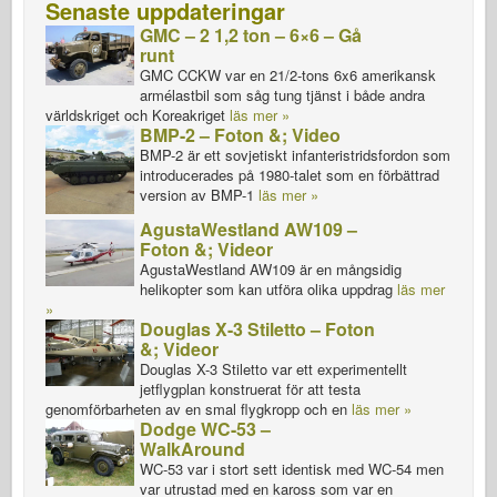
Senaste uppdateringar
GMC – 2 1,2 ton – 6×6 – Gå
runt
GMC CCKW var en 21/2-tons 6x6 amerikansk
armélastbil som såg tung tjänst i både andra
världskriget och Koreakriget
läs mer »
BMP-2 – Foton &; Video
BMP-2 är ett sovjetiskt infanteristridsfordon som
introducerades på 1980-talet som en förbättrad
version av BMP-1
läs mer »
AgustaWestland AW109 –
Foton &; Videor
AgustaWestland AW109 är en mångsidig
helikopter som kan utföra olika uppdrag
läs mer
»
Douglas X-3 Stiletto – Foton
&; Videor
Douglas X-3 Stiletto var ett experimentellt
jetflygplan konstruerat för att testa
genomförbarheten av en smal flygkropp och en
läs mer »
Dodge WC-53 –
WalkAround
WC-53 var i stort sett identisk med WC-54 men
var utrustad med en kaross som var en