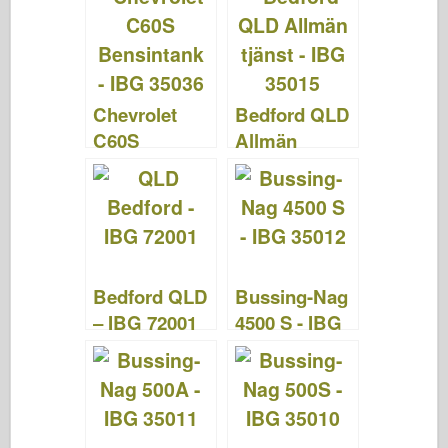
b
ar
st
r
d
t
o
d
o
o
n
Chevrolet
Bedford QLD
k
C60S
Allmän
bensintank –
service – IBG
IBG 35036
35015
Bedford QLD
Bussing-Nag
– IBG 72001
4500 S - IBG
35012