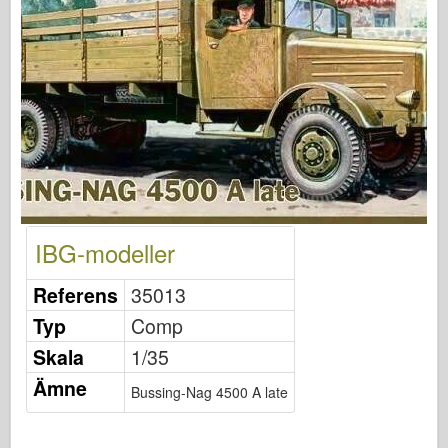
Osprey Förlag
Skvadronsignal
Tankpower
Lastbilar & Tankar
Waffen-Arsenal
Wydawnictwo Militaria
Maquettes (maquettes)
Academy
IBG-modeller
Ace Modeller
Referens
35013
AFV-klubb
Typ
Comp
Airfix
Skala
1/35
Flygvapnet
Ämne
Bussing-Nag 4500 A late
AZ-modell
Svart hund