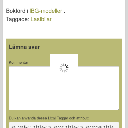
en – IBG
Bokförd i
IBG-modeller
.
35003
Taggade:
Lastbilar
Lämna svar
Kommentar
Du kan använda dessa
Html
Taggar och attribut:
<a href="" title=""> <abbr title=""> <acronym title