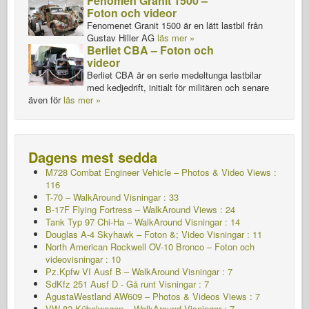
Fenomen Granit 1500 –
Foton och videor
Fenomenet Granit 1500 är en lätt lastbil från
Gustav Hiller AG
läs mer »
Berliet CBA – Foton och
videor
Berliet CBA är en serie medeltunga lastbilar
med kedjedrift, initialt för militären och senare
även för
läs mer »
Dagens mest sedda
M728 Combat Engineer Vehicle – Photos & Video Views :
116
T-70 – WalkAround
Visningar : 33
B-17F Flying Fortress – WalkAround Views : 24
Tank Typ 97 Chi-Ha – WalkAround Visningar : 14
Douglas A-4 Skyhawk – Foton &; Video Visningar : 11
North American Rockwell OV-10 Bronco – Foton och
videovisningar : 10
Pz.Kpfw VI Ausf B – WalkAround Visningar : 7
SdKfz 251 Ausf D - Gå runt Visningar : 7
AgustaWestland AW609 – Photos & Videos Views : 7
VW 82 Kübelwagen – WalkAround
Visningar : 7