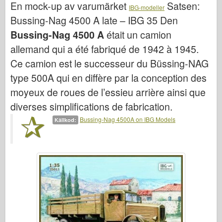
En mock-up av varumärket
Satsen:
Bronco
IBG-modeller
Bussing-Nag 4500 A late – IBG 35
Den
Cyber-Hobby
Bussing-Nag 4500 A
était un camion
Dnepromodel (dnepromodel)
allemand qui a été fabriqué de 1942 à 1945.
Dragon
Ce camion est le successeur du Büssing-NAG
Eduard
type 500A qui en diffère par la conception des
E.T. Modell
moyeux de roues de l’essieu arrière ainsi que
Fina mögel
diverses simplifications de fabrication.
Tapperhetskrafter
Bussing-Nag 4500A on IBG Models
Källkod:
Friulmodel
Hasegawa
Heller (också)
HobbyBoss (hobbyboss)
IBG-modeller
Icm