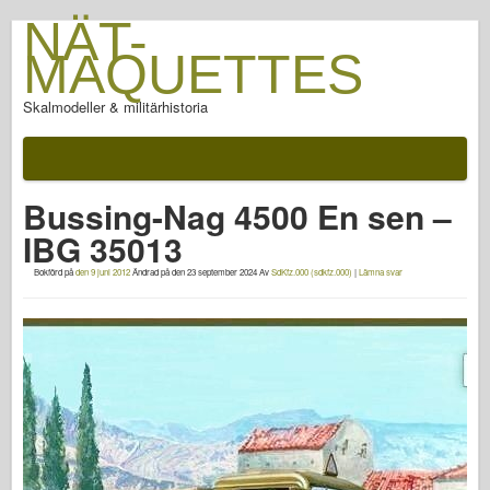
NÄT-
MAQUETTES
Skalmodeller & militärhistoria
Dokumentation
Efter slaget
Bussing-Nag 4500 En sen –
AFV Vapen
IBG 35013
Allierad axel
Bokförd på
den 9 juni 2012
Ändrad på
den 23 september 2024
Av
SdKfz.000 (sdkfz.000)
|
Lämna svar
Rustning PhotoGallery
Rustning i profil
Concord
Muttrar & bultar
Ny förtrupp
Fiskgjuse modellering