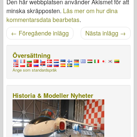
Den här webbplatsen använder Akismet för att
minska skräpposten.
Läs mer om hur dina
kommentarsdata bearbetas
.
Posta navigering
←
Föregående inlägg
Nästa inlägg
→
Översättning
Ange som standardspråk
Historia & Modeller Nyheter