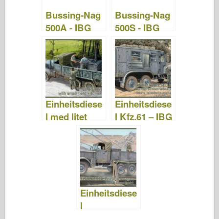
Bussing-Nag
Bussing-Nag
500A - IBG
500S - IBG
35011
35010
Einheitsdiese
Einheitsdiese
l med litet
l Kfz.61 – IBG
fältkök Hf.14
35004
– IBG 35007
Einheitsdiese
l
Pritschenwag