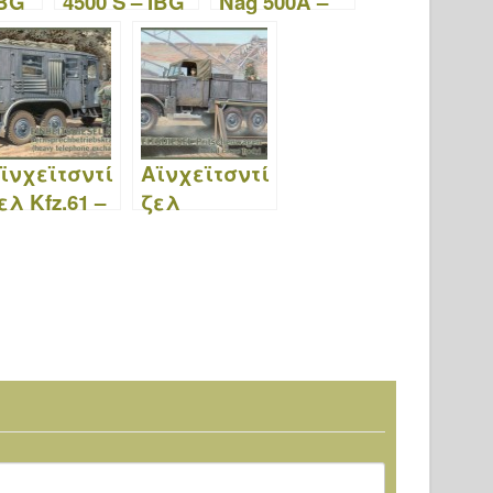
IBG
4500 S – IBG
Nag 500A –
35012
IBG 35011
ϊνχεϊτσντί
Αϊνχεϊτσντί
ελ Kfz.61 –
ζελ
BG 35004
Πρίτσενγου
αγκεν – IBG
35003