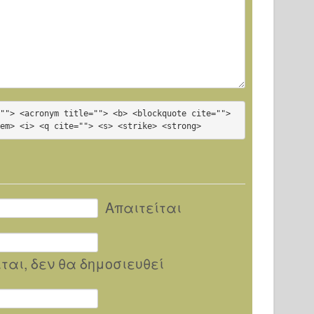
""> <acronym title=""> <b> <blockquote cite=""> 
<em> <i> <q cite=""> <s> <strike> <strong>
Απαιτείται
ίται
, δεν θα δημοσιευθεί