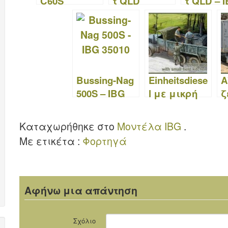
C60S
τ QLD
τ QLD – 
Ρεζερβουά
Γενική
72001
ρ Βενζίνης
Υπηρεσία -
– IBG 35036
IBG 35015
Bussing-Nag
Einheitsdiese
Α
500S – IBG
l με μικρή
ζ
35010
κουζίνα
I
πεδίου Hf.14
Καταχωρήθηκε στο
Μοντέλα IBG
.
– IBG 35007
Με ετικέτα :
Φορτηγά
Αφήνω μια απάντηση
Σχόλιο