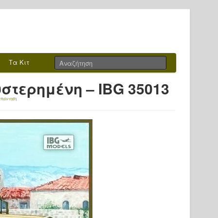
Τα Κιτ
υστερημένη – IBG 35013
απάντηση