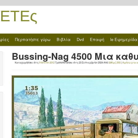
ΈΤΕς
φίες
Περπατήστε γύρω
Βιβλία
Dvd
Επαφή
le Εφημερίδα
Bussing-Nag 4500 Μια καθ
Καταχωρήθηκε στις
9 Ιουνίου 2012
Τροποποιήθηκε στις
23 Σεπτεμβρίου 2024
Από
SdΚφζ.000
|
Αφήνω μια 