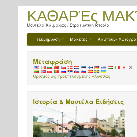
ΚΑΘΑΡΈς ΜΑΚ
Μοντέλα Κλίμακας / Στρατιωτική Ιστορία
Τεκμηρίωση
Μακέτες
Άλμπουμ- Φωτογρα
Μεταφράση
Ορισμός ως προεπιλεγμένης γλώσσας
Ιστορία & Μοντέλα Ειδήσεις