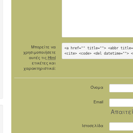
Μπορείτε να
<a href="" title=""> <abbr title=
χρησιμοποιήσετε
<cite> <code> <del datetime=""> 
αυτές τις
Html
ετικέτες και
χαρακτηριστικά:
Όνομα
Email
Απαιτε
Ιστοσελίδα