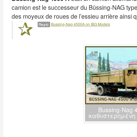
camion est le successeur du Büssing-NAG type 
des moyeux de roues de l’essieu arrière ainsi qu
Bussing-Nag 4500A on IBG Models
Πηγή:
Bussing-Nag 
καθυστερημένη 