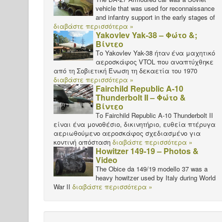
vehicle that was used for reconnaissance
and infantry support in the early stages of
διαβάστε περισσότερα »
Yakovlev Yak-38 – Φώτο &;
Βίντεο
Το Yakovlev Yak-38 ήταν ένα μαχητικό
αεροσκάφος VTOL που αναπτύχθηκε
από τη Σοβιετική Ένωση τη δεκαετία του 1970
διαβάστε περισσότερα »
Fairchild Republic A-10
Thunderbolt II – Φώτο &
Βίντεο
Το Fairchild Republic A-10 Thunderbolt II
είναι ένα μονοθέσιο, δικινητήριο, ευθεία πτέρυγα
αεριωθούμενο αεροσκάφος σχεδιασμένο για
κοντινή απόσταση
διαβάστε περισσότερα »
Howitzer 149-19 – Photos &
Video
The Obice da 149/19 modello 37 was a
heavy howitzer used by Italy during World
War II
διαβάστε περισσότερα »