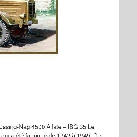
ussing-Nag 4500 A late – IBG 35
Le
 qui a été fabriqué de 1942 à 1945. Ce