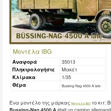
Μοντέλα IBG
Αναφορά
35013
Πληκτρολογήστε
Μακέτ
Κλίμακα
1/35
Θέμα
Bussing-Nag 4500 A late
Ένα μοντέλο της μάρκας
το κιτ:
B
Μοντέλα IBG
Bussing-Nag 4500 A
était un camion allemand