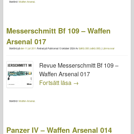
Bokförd i
Waffen-Arsenal
.
Messerschmitt Bf 109 – Waffen
Arsenal 017
Bokförd på
den 11 juli 2011
Ändrad på
Publicerad 13 oktober 2024
Av
SdKfz.000 (sdkfz.000)
|
Lämna svar
Revue Messerschmitt Bf 109 –
Waffen Arsenal 017
Fortsätt läsa
→
Bokförd i
Waffen-Arsenal
.
Panzer IV – Waffen Arsenal 014