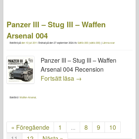
Panzer III – Stug III – Waffen
Arsenal 004
Bokförd på
den 10 juli 2011
Ändrad på
den 27 september 2024
Av
SdKfz.000 (sdkfz.000)
|
Lämna svar
Panzer III – Stug III – Waffen
Arsenal 004 Recension
Fortsätt läsa
→
Bokförd i
Waffen-Arsenal
.
« Föregående
1
...
8
9
10
11
12
Nästa »