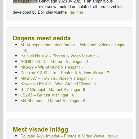
Bandvagn 202 (Bv 202) is an amphibious
oversnow tracked articulated, all-terrain vehicle
developed by Bolinder-Munktell
läs mer »
Dagens mest sedda
M114 bepansrade stridsfordon – Foton och videovisningar
: 10
Heinkel He 162 – Photos & Video Views : 8
ACHILLES IIC – Gå runt
Visningar : 8
MiG-29 – WalkAround Visningar : 7
Douglas X-3 Stiletto – Photos & Videos Views : 7
MAZ-537 – Foton &; Video Visningar : 7
Kawasaki Ki-100 – Walk Around Views : 6
B-47 Stratojet - Gå runt Visningar: 6
JS2-M – Gå runt
Visningar : 6
M4 Sherman – Gå runt
Visningar : 6
Mest visade inlägg
Douglas A-26 Invader – Photos & Video Views : 36931