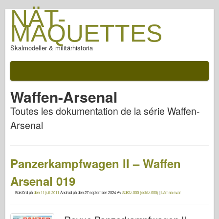
NÄT-
MAQUETTES
Skalmodeller & militärhistoria
Waffen-Arsenal
Toutes les dokumentation de la série Waffen-
Arsenal
Panzerkampfwagen II – Waffen
Arsenal 019
Bokförd på
den 11 juli 2011
Ändrad på
den 27 september 2024
Av
SdKfz.000 (sdkfz.000)
|
Lämna svar