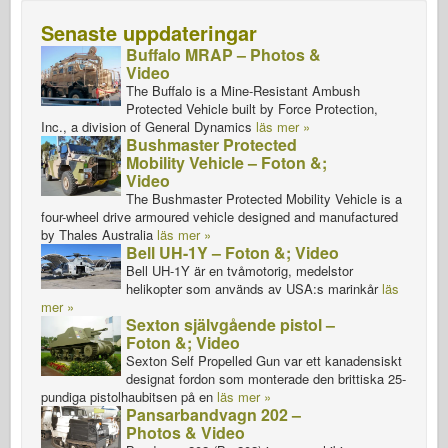
Senaste uppdateringar
Buffalo MRAP – Photos &
Video
The Buffalo is a Mine-Resistant Ambush
Protected Vehicle built by Force Protection,
Inc., a division of General Dynamics
läs mer »
Bushmaster Protected
Mobility Vehicle – Foton &;
Video
The Bushmaster Protected Mobility Vehicle is a
four-wheel drive armoured vehicle designed and manufactured
by Thales Australia
läs mer »
Bell UH-1Y – Foton &; Video
Bell UH-1Y är en tvåmotorig, medelstor
helikopter som används av USA:s marinkår
läs
mer »
Sexton självgående pistol –
Foton &; Video
Sexton Self Propelled Gun var ett kanadensiskt
designat fordon som monterade den brittiska 25-
pundiga pistolhaubitsen på en
läs mer »
Pansarbandvagn 202 –
Photos & Video