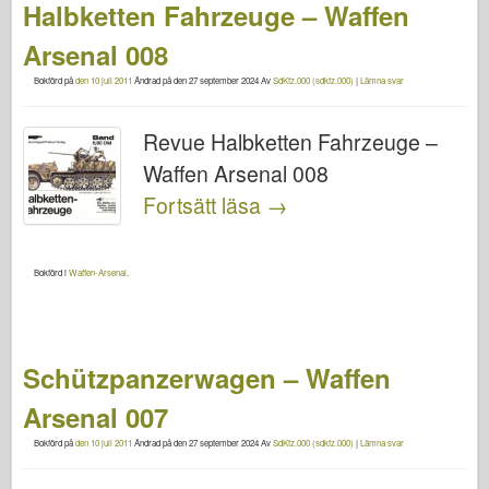
Halbketten Fahrzeuge – Waffen
Arsenal 008
Bokförd på
den 10 juli 2011
Ändrad på
den 27 september 2024
Av
SdKfz.000 (sdkfz.000)
|
Lämna svar
Revue Halbketten Fahrzeuge –
Waffen Arsenal 008
Fortsätt läsa
→
Bokförd i
Waffen-Arsenal
.
Schützpanzerwagen – Waffen
Arsenal 007
Bokförd på
den 10 juli 2011
Ändrad på
den 27 september 2024
Av
SdKfz.000 (sdkfz.000)
|
Lämna svar