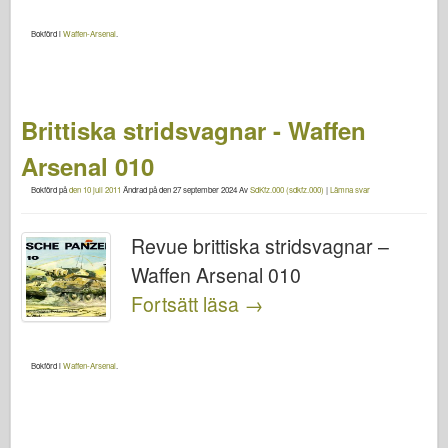
Bokförd i
Waffen-Arsenal
.
Brittiska stridsvagnar - Waffen
Arsenal 010
Bokförd på
den 10 juli 2011
Ändrad på
den 27 september 2024
Av
SdKfz.000 (sdkfz.000)
|
Lämna svar
Revue brittiska stridsvagnar –
Waffen Arsenal 010
Fortsätt läsa
→
Bokförd i
Waffen-Arsenal
.