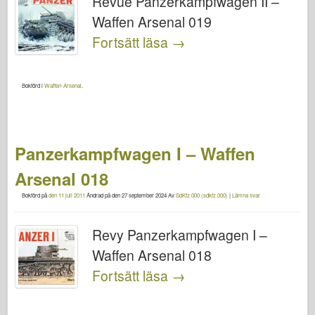
Revue Panzerkampfwagen II –
Waffen Arsenal 019
Fortsätt läsa
→
Bokförd i
Waffen-Arsenal
.
Panzerkampfwagen I – Waffen
Arsenal 018
Bokförd på
den 11 juli 2011
Ändrad på
den 27 september 2024
Av
SdKfz.000 (sdkfz.000)
|
Lämna svar
Revy Panzerkampfwagen I –
Waffen Arsenal 018
Fortsätt läsa
→