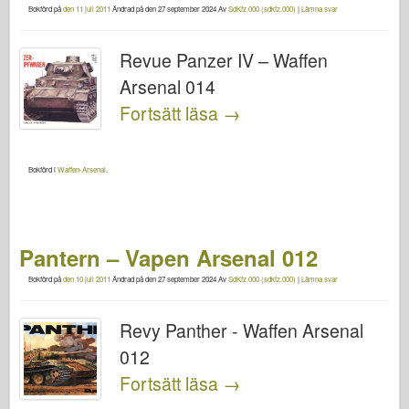
Bokförd på
den 11 juli 2011
Ändrad på
den 27 september 2024
Av
SdKfz.000 (sdkfz.000)
|
Lämna svar
Revue Panzer IV – Waffen
Arsenal 014
Fortsätt läsa
→
Bokförd i
Waffen-Arsenal
.
Pantern – Vapen Arsenal 012
Bokförd på
den 10 juli 2011
Ändrad på
den 27 september 2024
Av
SdKfz.000 (sdkfz.000)
|
Lämna svar
Revy Panther - Waffen Arsenal
012
Fortsätt läsa
→