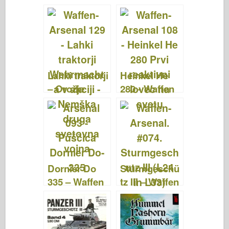
Brummbär –
Arsenal 159
Waffen
Arsenal 160
Lahki traktorji
Heinkel He
– Orožje
280 - Waffen
Arsenal 129
Arsenal 108
Dornier Do
Sturmgeschü
335 – Waffen
tz III – Waffen
Arsenal 093
Arsenal 074