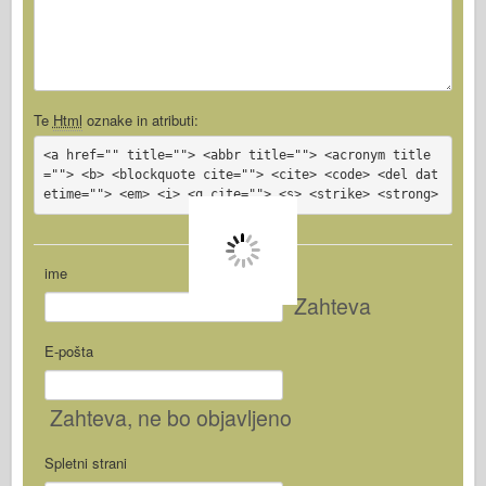
Te
Html
oznake in atributi:
<a href="" title=""> <abbr title=""> <acronym title
=""> <b> <blockquote cite=""> <cite> <code> <del dat
etime=""> <em> <i> <q cite=""> <s> <strike> <strong>
ime
Zahteva
E-pošta
Zahteva
, ne bo objavljeno
Spletni strani