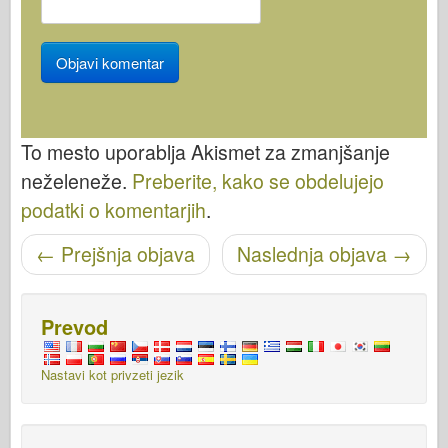
To mesto uporablja Akismet za zmanjšanje
neželeneže.
Preberite, kako se obdelujejo
podatki o komentarjih
.
Pošišci navigacijo
←
Prejšnja objava
Naslednja objava
→
Prevod
Nastavi kot privzeti jezik