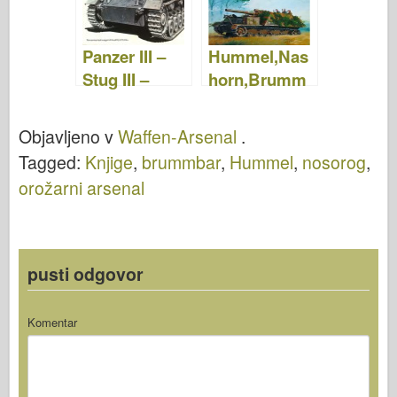
Panzer III –
Hummel,Nas
Stug III –
horn,Brumm
Waffen
bar –
Arsenal 004
Wydawnictw
Objavljeno v
Waffen-Arsenal
.
o Militaria 016
Tagged:
Knjige
,
brummbar
,
Hummel
,
nosorog
,
orožarni arsenal
pusti odgovor
Komentar