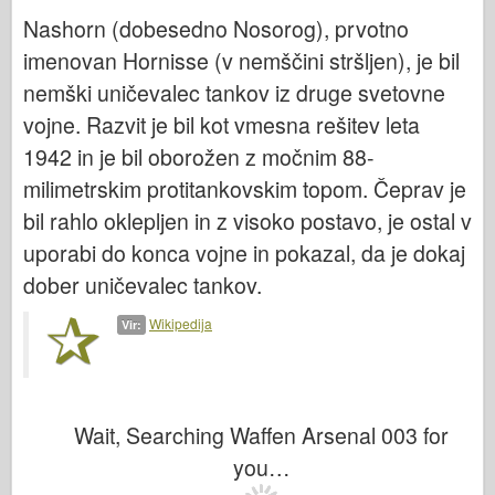
Bronco
Nashorn (dobesedno Nosorog), prvotno
Kiber-hobi
imenovan Hornisse (v nemščini stršljen), je bil
Dnepromodel
nemški uničevalec tankov iz druge svetovne
Dragon
vojne. Razvit je bil kot vmesna rešitev leta
1942 in je bil oborožen z močnim 88-
Eduard
milimetrskim protitankovskim topom. Čeprav je
E.T. Model
bil rahlo oklepljen in z visoko postavo, je ostal v
Fine plesni
uporabi do konca vojne in pokazal, da je dokaj
Sile valorja
dober uničevalec tankov.
FriulModel
Wikipedija
Vir:
Hasegawa
Heller
HobbyBoss
Wait, Searching Waffen Arsenal 003 for
Modeli IBG
you…
Icm