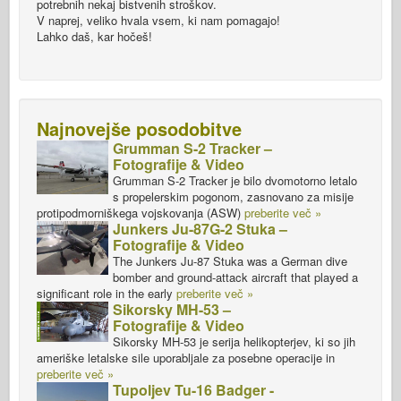
potrebnih nekaj bistvenih stroškov.
V naprej, veliko hvala vsem, ki nam pomagajo!
Lahko daš, kar hočeš!
Najnovejše posodobitve
Grumman S-2 Tracker –
Fotografije & Video
Grumman S-2 Tracker je bilo dvomotorno letalo
s propelerskim pogonom, zasnovano za misije
protipodmorniškega vojskovanja (ASW)
preberite več »
Junkers Ju-87G-2 Stuka –
Fotografije & Video
The Junkers Ju-87 Stuka was a German dive
bomber and ground-attack aircraft that played a
significant role in the early
preberite več »
Sikorsky MH-53 –
Fotografije & Video
Sikorsky MH-53 je serija helikopterjev, ki so jih
ameriške letalske sile uporabljale za posebne operacije in
preberite več »
Tupoljev Tu-16 Badger -