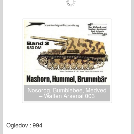
Italeri
Legenda
Meng Model
Tamiya
Tristar
Trobentač
Zvezda
Albumi-Fotografije
Sprehod okoli
Nosorog, Bumblebee, Medved
Knjige
– Waffen Arsenal 003
Dvd
Stik
le Journal
Ogledov : 994
Kompleti