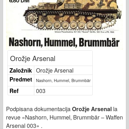
Založnost Osprey
Signal eskadrilje
Tankpower
Tovornjaki & tanki
Waffen-Arsenal
Wydawnictwo Militaria
Orožje Arsenal
Maquettes
Akademija
Založnik
Orožje Arsenal
Modeli Ace
Predmet
Nashorn, Hummel, Brummbär
Klub AFV
Ref
003
Airfix
Letalstvo
Podpisana dokumentacija
Orožje Arsenal
la
AZ Model
revue «Nashorn, Hummel, Brummbär – Waffen
Črni pes
Arsenal 003» .