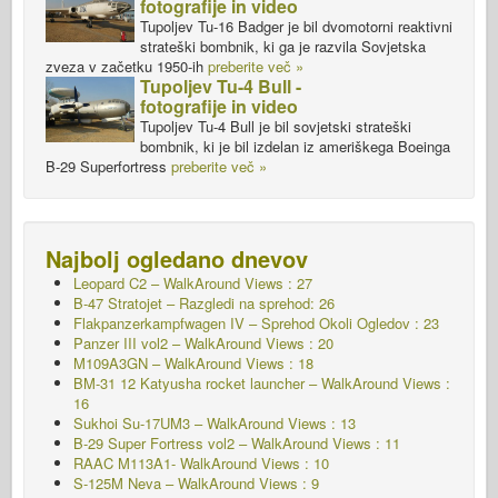
fotografije in video
Tupoljev Tu-16 Badger je bil dvomotorni reaktivni
strateški bombnik, ki ga je razvila Sovjetska
zveza v začetku 1950-ih
preberite več »
Tupoljev Tu-4 Bull -
fotografije in video
Tupoljev Tu-4 Bull je bil sovjetski strateški
bombnik, ki je bil izdelan iz ameriškega Boeinga
B-29 Superfortress
preberite več »
Najbolj ogledano dnevov
Leopard C2 – WalkAround Views : 27
B-47 Stratojet – Razgledi na sprehod: 26
Flakpanzerkampfwagen IV – Sprehod Okoli
Ogledov : 23
Panzer III vol2 – WalkAround Views : 20
M109A3GN – WalkAround Views : 18
BM-31 12 Katyusha rocket launcher – WalkAround Views :
16
Sukhoi Su-17UM3 – WalkAround Views : 13
B-29 Super Fortress vol2 – WalkAround Views : 11
RAAC M113A1- WalkAround Views : 10
S-125M Neva – WalkAround Views : 9