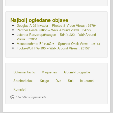
Najbolj ogledane objave
Douglas A-26 Invader – Photos & Video Views : 36794
Panther Restauration – Walk Around Views : 34779
Leichter Panzerspähwagen – Sdkfz.222 – WalkAround
Views : 32004
Messerschmitt Bf 109G-6 – Sprehod Okoli
Views : 26161
Focke-Wulf FW-190 – Walk Around Views : 25157
Dokumentacijo
Maquettes
Albumi-Fotografije
Sprehod okoli
Knjige
Dvd
Stik
le Journal
Kompleti
Z Net-Développements