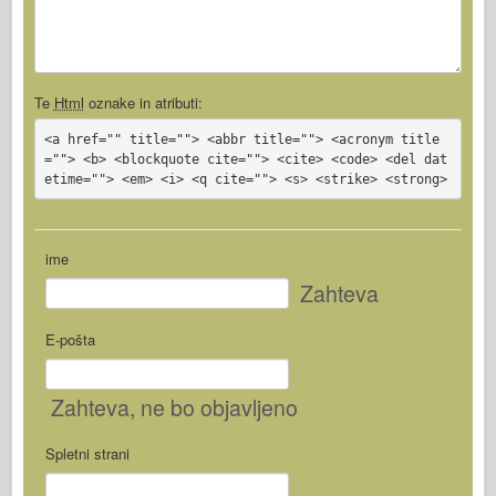
Te
Html
oznake in atributi:
<a href="" title=""> <abbr title=""> <acronym title
=""> <b> <blockquote cite=""> <cite> <code> <del dat
etime=""> <em> <i> <q cite=""> <s> <strike> <strong>
ime
Zahteva
E-pošta
Zahteva
, ne bo objavljeno
Spletni strani