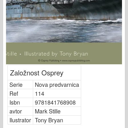
Bronco
Kiber-hobi
Dnepromodel
Dragon
Eduard
E.T. Model
Fine plesni
Sile valorja
Založnost Osprey
FriulModel
Serie
Nova predvarnica
Hasegawa
Ref
114
Heller
Isbn
9781841768908
HobbyBoss
avtor
Mark Stille
Modeli IBG
Ilustrator
Tony Bryan
Icm