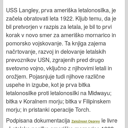
Italeri
USS Langley, prva ameriška letalonosilka, je
Legenda
začela obratovati leta 1922. Kljub temu, da je
Meng Model
bil pretvorjen v razpis za letala, je bil to prvi
Tamiya
korak v novo smer za ameriško mornarico in
Tristar
pomorsko vojskovanje. Ta knjiga zajema
Trobentač
načrtovanje, razvoj in delovanje letalskih
Zvezda
prevoznikov USN, zgrajenih pred drugo
svetovno vojno, vključno z njihovimi letali in
Albumi-Fotografije
orožjem. Pojasnjuje tudi njihove različne
Sprehod okoli
uspehe in izgube, kot je prva bitka
Knjige
letalonosilke proti letalonosilki na Midwayu;
Dvd
bitka v Koralnem morju; bitka v Filipinskem
Stik
morju; in pristanki operacije Torch.
le Journal
Podpisana dokumentacija
le livre
Založnost Osprey
Kompleti