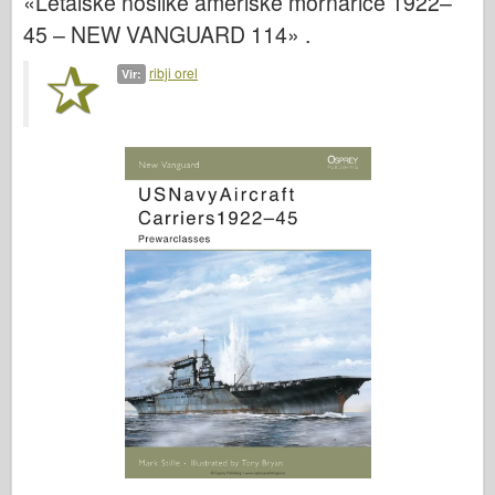
«Letalske nosilke ameriške mornarice 1922–
45 – NEW VANGUARD 114» .
ribji orel
Vir: