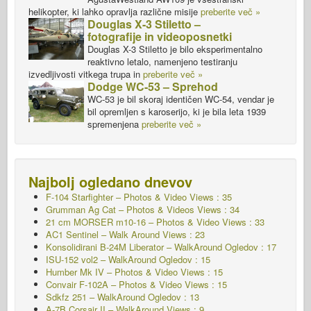
helikopter, ki lahko opravlja različne misije
preberite več »
Douglas X-3 Stiletto –
fotografije in videoposnetki
Douglas X-3 Stiletto je bilo eksperimentalno
reaktivno letalo, namenjeno testiranju
izvedljivosti vitkega trupa in
preberite več »
Dodge WC-53 – Sprehod
WC-53 je bil skoraj identičen WC-54, vendar je
bil opremljen s karoserijo, ki je bila leta 1939
spremenjena
preberite več »
Najbolj ogledano dnevov
F-104 Starfighter – Photos & Video Views : 35
Grumman Ag Cat – Photos & Videos Views : 34
21 cm MORSER m10-16 – Photos & Video Views : 33
AC1 Sentinel – Walk Around Views : 23
Konsolidirani B-24M Liberator – WalkAround
Ogledov : 17
ISU-152 vol2 – WalkAround
Ogledov : 15
Humber Mk IV – Photos & Video Views : 15
Convair F-102A – Photos & Video Views : 15
Sdkfz 251 – WalkAround
Ogledov : 13
A-7B Corsair II – WalkAround Views : 9