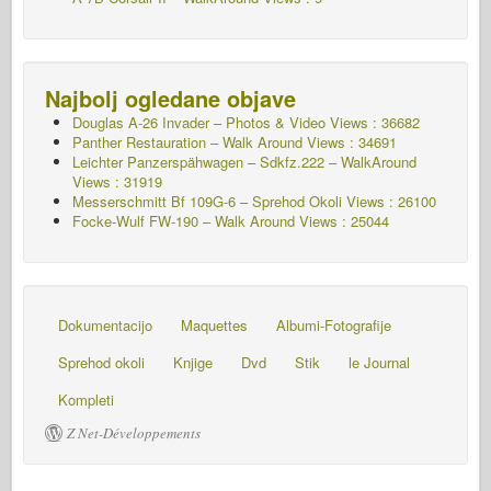
Najbolj ogledane objave
Douglas A-26 Invader – Photos & Video Views : 36682
Panther Restauration – Walk Around Views : 34691
Leichter Panzerspähwagen – Sdkfz.222 – WalkAround
Views : 31919
Messerschmitt Bf 109G-6 – Sprehod Okoli
Views : 26100
Focke-Wulf FW-190 – Walk Around Views : 25044
Dokumentacijo
Maquettes
Albumi-Fotografije
Sprehod okoli
Knjige
Dvd
Stik
le Journal
Kompleti
Z Net-Développements