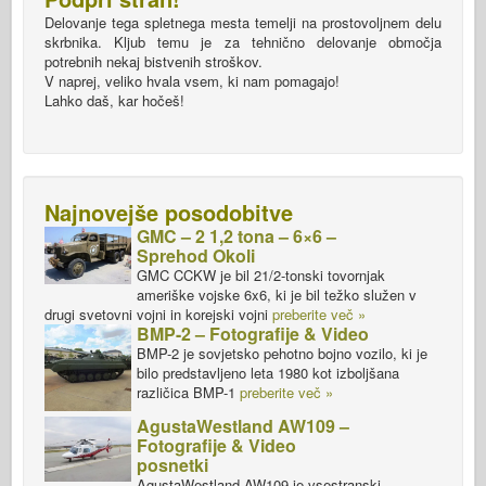
Delovanje tega spletnega mesta temelji na prostovoljnem delu
skrbnika. Kljub temu je za tehnično delovanje območja
potrebnih nekaj bistvenih stroškov.
V naprej, veliko hvala vsem, ki nam pomagajo!
Lahko daš, kar hočeš!
Najnovejše posodobitve
GMC – 2 1,2 tona – 6×6 –
Sprehod Okoli
GMC CCKW je bil 21/2-tonski tovornjak
ameriške vojske 6x6, ki je bil težko služen v
drugi svetovni vojni in korejski vojni
preberite več »
BMP-2 – Fotografije & Video
BMP-2 je sovjetsko pehotno bojno vozilo, ki je
bilo predstavljeno leta 1980 kot izboljšana
različica BMP-1
preberite več »
AgustaWestland AW109 –
Fotografije & Video
posnetki
AgustaWestland AW109 je vsestranski