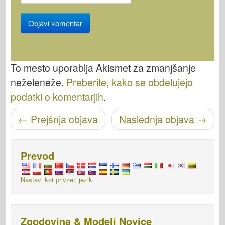
To mesto uporablja Akismet za zmanjšanje
neželeneže.
Preberite, kako se obdelujejo
podatki o komentarjih
.
Pošišci navigacijo
←
Prejšnja objava
Naslednja objava
→
Prevod
Nastavi kot privzeti jezik
Zgodovina & Modeli Novice