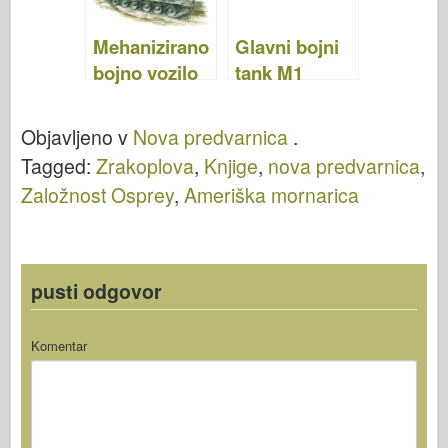
A 34
Mehanizirano
Glavni bojni
bojno vozilo
tank M1
Warrior 1987–
Abrams
94 – NEW
1982–92 –
Objavljeno v
Nova predvarnica
.
VANGUARD
NOVA
Tagged:
Zrakoplova
,
Knjige
,
nova predvarnica
,
10
AVANTGARD
Založnost Osprey
,
Ameriška mornarica
A 02
pusti odgovor
Komentar