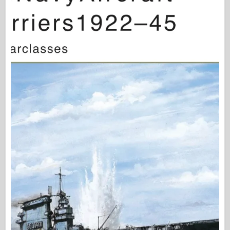
Založnost Osprey
Signal eskadrilje
Tankpower
Tovornjaki & tanki
Waffen-Arsenal
Wydawnictwo Militaria
Maquettes
Akademija
Modeli Ace
Klub AFV
Airfix
Letalstvo
AZ Model
Črni pes