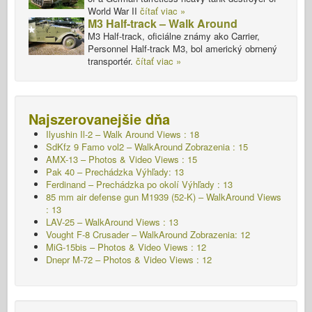
World War II
čítať viac »
M3 Half-track – Walk Around
M3 Half-track, oficiálne známy ako Carrier,
Personnel Half-track M3, bol americký obrnený
transportér.
čítať viac »
Najszerovanejšie dňa
Ilyushin Il-2 – Walk Around Views : 18
SdKfz 9 Famo vol2 – WalkAround
Zobrazenia : 15
AMX-13 – Photos & Video Views : 15
Pak 40 – Prechádzka Výhľady: 13
Ferdinand – Prechádzka po okolí Výhľady : 13
85 mm air defense gun M1939 (52-K) – WalkAround Views
: 13
LAV-25 – WalkAround Views : 13
Vought F-8 Crusader – WalkAround Zobrazenia: 12
MiG-15bis – Photos & Video Views : 12
Dnepr M-72 – Photos & Video Views : 12