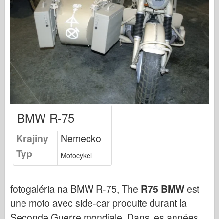
Vydavateľstvo Osprey
Letka Signál
TankPower (Sila nádrže)
Nákladné vozidlá a nádrže
Waffen-Arsenal
Wydawnictwo Militaria
Maquettes (Maquettes)
BMW R-75
Akadémia
Modely esa
Krajiny
Nemecko
Klub AFV
Typ
Motocykel
Airfix
Vzdušné sily
fotogaléria na BMW R-75, The
R75 BMW
est
AZ Model
une moto avec side-car produite durant la
Čierny pes
Seconde Guerre mondiale. Dans les années