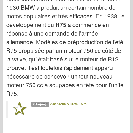
Bronco (Bronco)
1930 BMW a produit un certain nombre de
Cyber-Hobby (Počítačový koníček)
motos populaires et très efficaces. En 1938, le
Dnepromodel (Dnepromodel)
développement du
R75
a commencé en
Dragon
réponse à une demande de l’armée
allemande. Modèles de préproduction de l’été
Eduard
R75 propulsée par un moteur 750 cc côté de
E.T. Model
la valve, qui était basé sur le moteur de R12
Jemné formy
prouvé. Il est toutefois rapidement apparu
Sily Valoru
nécessaire de concevoir un tout nouveau
FriulModel
moteur 750 cc à soupapes en tête pour l’unité
Hasegawa
R75.
Heller
Wikipédia o BMW R-75
Zdrojový:
HobbyBoss (Slovenský)
Modely IBG
Icm