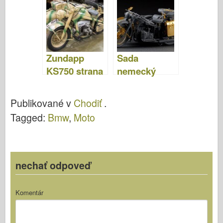
vozíkom –
Lion Roar
LR3510
Zundapp
Sada
KS750 strana
nemecký
- WalkAround
motocykel R-
12 (pre
Publikované v
Chodiť
.
Zvezda 3607)
Tagged:
Bmw
,
Moto
– VOYAGER
MODEL
PE35093
nechať odpoveď
Komentár