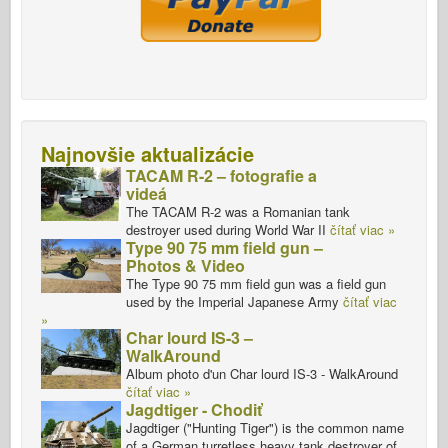
Najnovšie aktualizácie
TACAM R-2 – fotografie a
videá
The TACAM R-2 was a Romanian tank
destroyer used during World War II
čítať viac »
Type 90 75 mm field gun –
Photos & Video
The Type 90 75 mm field gun was a field gun
used by the Imperial Japanese Army
čítať viac
»
Char lourd IS-3 –
WalkAround
Album photo d'un Char lourd IS-3 - WalkAround
čítať viac »
Jagdtiger - Chodiť
Jagdtiger ("Hunting Tiger") is the common name
of a German turretless heavy tank destroyer of