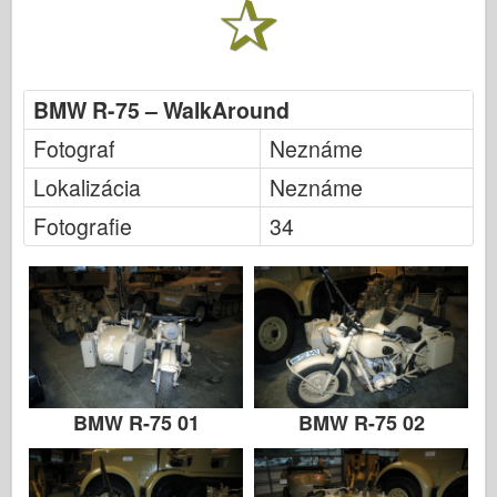
Italeri (12.
Legenda
Meng Model
BMW R-75 – WalkAround
Tamiya
Fotograf
Neznáme
Tristar
Lokalizácia
Neznáme
Trumpeter (Volút)
Fotografie
34
Zvezda
Fotky na aplikáciu Albumy
Chodiť
Knihy
Dvd
Kontakt
BMW R-75 01
BMW R-75 02
le Denník
Súpravy