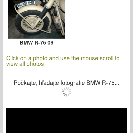
BMW R-75 09
Click on a photo and use the mouse scroll to
view all photos
Počkajte, hľadajte fotografie BMW R-75...