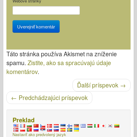
Webové stránky
Táto stránka používa Akismet na zníženie
spamu.
Zistite, ako sa spracúvajú údaje
komentárov
.
Po navigácii
Ďalší príspevok
→
←
Predchádzajúci príspevok
Preklad
Nastaviť ako predvolený jazyk