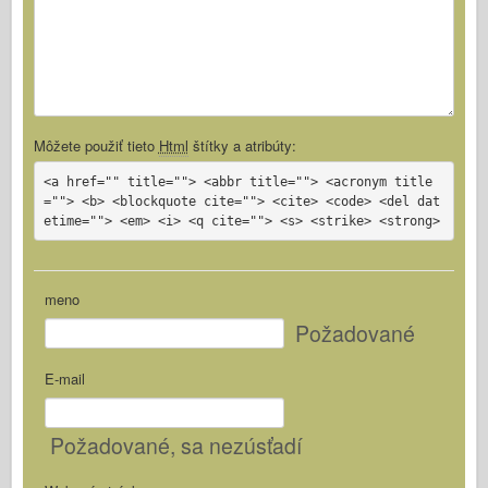
Môžete použiť tieto
Html
štítky a atribúty:
<a href="" title=""> <abbr title=""> <acronym title
=""> <b> <blockquote cite=""> <cite> <code> <del dat
etime=""> <em> <i> <q cite=""> <s> <strike> <strong>
meno
Požadované
E-mail
Požadované
, sa nezúsťadí