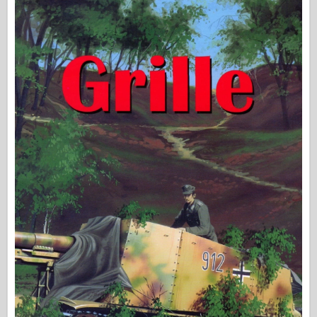
Сигнал эскадрильи
ТанкВласть
Грузовики и танки
Ваффен-Арсенал
Wydawnictwo Милитария
Макеты
Академии
Модели тузов
Клуб AFV
Airfix
Ввс
Модель АЗ
Черная собака
Бронко