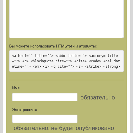
Вы можете использовать
HTML
-тэги и атрибуты:
<a href="" title=""> <abbr title=""> <acronym title
=""> <b> <blockquote cite=""> <cite> <code> <del dat
etime=""> <em> <i> <q cite=""> <s> <strike> <strong>
Имя
обязательно
Электропочта
обязательно
, не будет опубликовано