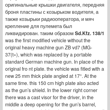
Легенда
оригинальные крышки двигателя, передняя
броня пластины с козырьком водителя, а
Менг Модель
также козырьки радиооператора, и мяч
Тамия
крепление для пулемета был
Tristar
ликвидирован. таким образом
Sd.Kfz. 138/1
Трубач
was the first modified vehicle without the
Звезда
original heavy machine gun ZB vd7 (MG-
Альбомы-Фотографии
37(t»), which was replaced by a portable
Прогулка вокруг
standard German machine gun. In place of the
Книги
original fro nt plate. the vehicle was fitled with a
Dvd
new 25 mm thick plate angled at 17°. At the
same time. this 150 cm high plate also acted
Контакт
as the gun’s shield. In the lower right corner
ле журнал
there was a cast visor for the driver, in the
Комплекты
middle a deep opening for the gun’s barrel,