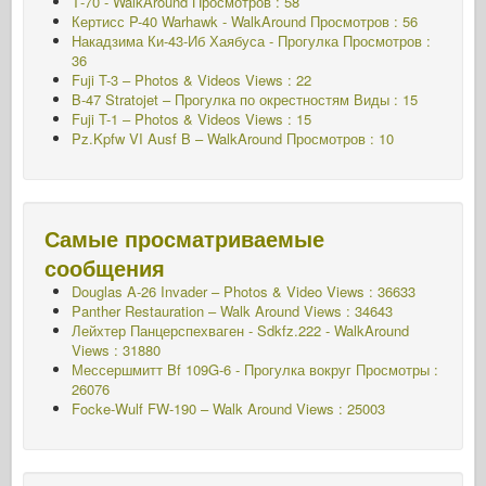
Т-70 - WalkAround
Просмотров : 58
Кертисс P-40 Warhawk - WalkAround
Просмотров : 56
Накадзима Ки-43-Иб Хаябуса - Прогулка
Просмотров :
36
Fuji T-3 – Photos & Videos Views : 22
B-47 Stratojet – Прогулка по окрестностям Виды : 15
Fuji T-1 – Photos & Videos Views : 15
Pz.Kpfw VI Ausf B – WalkAround Просмотров : 10
Самые просматриваемые
сообщения
Douglas A-26 Invader – Photos & Video Views : 36633
Panther Restauration – Walk Around Views : 34643
Лейхтер Панцерспехваген - Sdkfz.222 - WalkAround
Views : 31880
Мессершмитт Bf 109G-6 - Прогулка вокруг
Просмотры :
26076
Focke-Wulf FW-190 – Walk Around Views : 25003