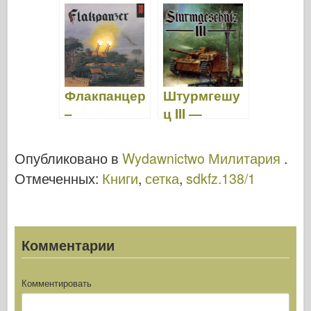
издательств
Sdkfz.138/1 -
о 116
Wydawnictw
o Militaria 101
Флакпанцер
Штурмгешу
–
ц III —
Wydawnictw
Wydawnictw
o Militaria 018
o Militaria 006
Опубликовано в
Wydawnictwo Милитария
.
Отмеченных:
Книги
,
сетка
,
sdkfz.138/1
Комментарии
Комментировать