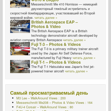
Messerschmitt Me 410 Hornisse — немецкий
двухмоторный тяжёлый истребитель и
скоростной бомбардировщик, участвовавший во Второй
мировой войне.
читать далее »
British Aerospace EAP –
Photos & Video
The British Aerospace EAP is a British
technology demonstrator aircraft developed by
aviation company British Aerospace
читать далее »
Fuji T-3 – Photos & Videos
The Fuji T-3 is a primary military trainer aircraft
used by the Japan Air Self Defense Force,
manufactured by Fuji Heavy
читать далее »
Fuji T-1 – Photos & Videos
The Fuji T-1 Hatsutaka was Japan's first jet-
powered trainer aircraft
читать далее »
Самый просматриваемый день
M3 Lee – WalkAround Views : 200
Messerschmitt Me208 – Photos & Video Views : 164
F4U-4 Corsair – WalkAround Views : 80