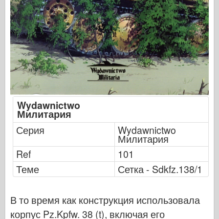
Кибер-хобби
Днепромодель
Дракона
Эдуард
E.T. Модель
Тонкие формы
Силы доблести
Wydawnictwo
Милитария
ФриулМодель
Серия
Wydawnictwo
Хасэгава
Милитария
Хеллер
Ref
101
ХоббиБос
Теме
Сетка - Sdkfz.138/1
Модели IBG
Jc.
В то время как конструкция использовала
Италери
корпус Pz.Kpfw. 38 (t), включая его