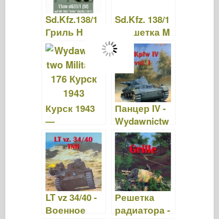
Sd.Kfz.138/1
Sd.Kfz. 138/1
Гриль H
- Решетка M
Часть2 -
- Орехи и
Орехи и
болты 22
болты 26
Курск 1943
Панцер IV -
—
Wydawnictw
Wydawnictw
o
o Militaria 176
Милитария
141
LT vz 34/40 -
Решетка
Военное
радиатора -