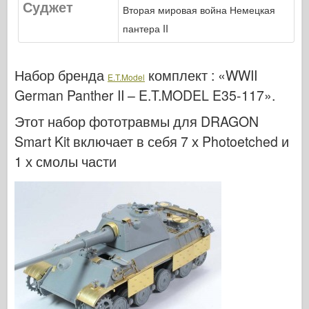
Суджет
Кибер-хобби
Вторая мировая война Немецкая
пантера II
Днепромодель
Дракона
Набор бренда
комплект :
«WWII
Эдуард
E.T.Model
German Panther II – E.T.MODEL E35-117»
.
E.T. Модель
Этот набор фототравмы для DRAGON
Тонкие формы
Smart Kit включает в себя 7 х Photoetched и
Силы доблести
1 х смолы части
ФриулМодель
Хасэгава
Хеллер
ХоббиБос
Модели IBG
Jc.
Италери