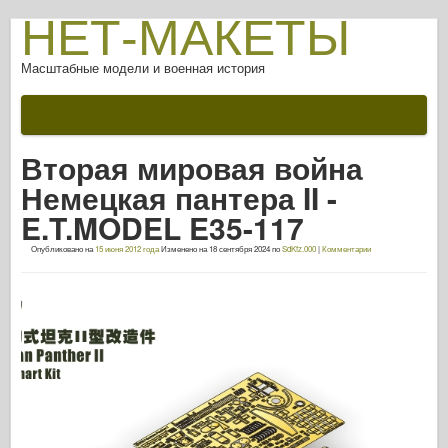
НЕТ-МАКЕТЫ
Масштабные модели и военная история
Документации
После битвы
Вторая мировая война
Оружие AFV
Немецкая пантера II -
Союзная ось
E.T.MODEL E35-117
Броня ФотоГалерея
Опубликовано на
15 июня 2012 года
Изменено на
18 сентября 2024
по
SdKfz.000
|
Комментарии
Броня в профиле
Конкорд
Орехи и болты
Новый авангард
Моделирование Osprey
Оспри Издательский