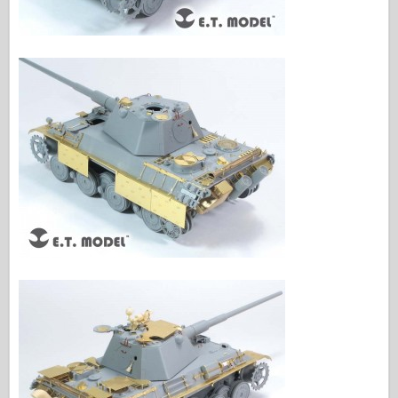
Легенда
Менг Модель
Тамия
Tristar
Трубач
Звезда
Альбомы-Фотографии
Прогулка вокруг
Книги
Dvd
Контакт
ле журнал
Комплекты