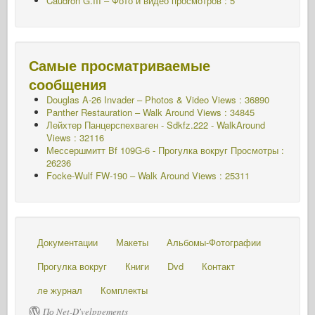
Caudron G.III – Фото и видео просмотров : 5
Самые просматриваемые
сообщения
Douglas A-26 Invader – Photos & Video Views : 36890
Panther Restauration – Walk Around Views : 34845
Лейхтер Панцерспехваген - Sdkfz.222 - WalkAround
Views : 32116
Мессершмитт Bf 109G-6 - Прогулка вокруг
Просмотры :
26236
Focke-Wulf FW-190 – Walk Around Views : 25311
Документации
Макеты
Альбомы-Фотографии
Прогулка вокруг
Книги
Dvd
Контакт
ле журнал
Комплекты
По Net-D'velppements