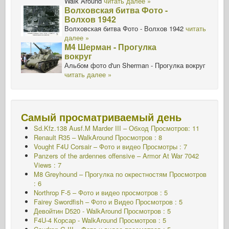
Walk Around
читать далее »
Волховская битва Фото -
Волхов 1942
Волховская битва Фото - Волхов 1942
читать
далее »
M4 Шерман - Прогулка
вокруг
Альбом фото d'un Sherman - Прогулка вокруг
читать далее »
Самый просматриваемый день
Sd.Kfz.138 Ausf.M Marder III – Обход Просмотров: 11
Renault R35 – WalkAround Просмотров : 8
Vought F4U Corsair – Фото и видео Просмотры : 7
Panzers of the ardennes offensive – Armor At War 7042
Views : 7
M8 Greyhound – Прогулка по окрестностям Просмотров
: 6
Northrop F-5 – Фото и видео просмотров : 5
Fairey Swordfish – Фото и Видео Просмотров : 5
Девойтин D520 - WalkAround
Просмотров : 5
F4U-4 Корсар - WalkAround Просмотров : 5