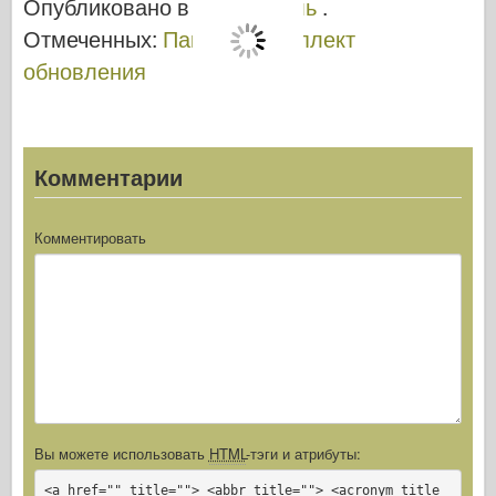
Опубликовано в
E.T. Модель
.
Ausf.G -
Отмеченных:
Пантера
,
комплект
GRIFFON
обновления
MODEL
L35001
Комментарии
Комментировать
Вы можете использовать
HTML
-тэги и атрибуты:
<a href="" title=""> <abbr title=""> <acronym title