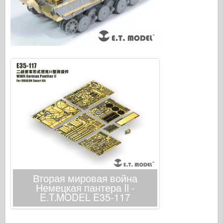
Вторая мировая война
Немецкая пантера II -
E.T.MODEL E35-117