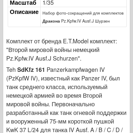
Масштаб
1/35
Кибер-хобби
Описание
Набор фото-сокращений для комплектов
Днепромодель
Дракона
Pz.Kpfw.IV Ausf.J Шурзен
Дракона
Эдуард
Комплект от бренда E.T.Model комплект:
E.T. Модель
"Второй мировой войны немецкий
Тонкие формы
Pz.Kpfw.IV Ausf.J Schurzen"
.
Силы доблести
Teh
SdKfz 161
Panzerkampfwagen IV
ФриулМодель
(PzKpfW IV), известный как Panzer IV, был
Хасэгава
танк среднего класса, используемый
Хеллер
немецкой армией во время Второй
ХоббиБос
мировой войны. Первоначально
Модели IBG
разработанный как танк огневой поддержки
Jc.
и вооруженный 75-мм короткой пушкой
Италери
KwK 37 L/24 для танка IV Ausf. A / B / C / D /