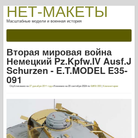
НЕТ-МАКЕТЫ
Масштабные модели и военная история
Документации
После битвы
Вторая мировая война
Оружие AFV
Немецкий Pz.Kpfw.IV Ausf.J
Союзная ось
Schurzen - E.T.MODEL E35-
Броня ФотоГалерея
091
Броня в профиле
Опубликовано на
27 декабря 2011 года
Изменено на
20 сентября 2024
по
SdKfz.000
|
Комментарии
Конкорд
Орехи и болты
Новый авангард
Моделирование Osprey
Оспри Издательский