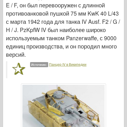
Легенда
E / F, он был перевооружен с длинной
противоанковой пушкой 75 мм KwK 40 L/43
Менг Модель
с марта 1942 года для танка IV Ausf. F2 / G /
Тамия
H / J. PzKpfW IV был наиболее широко
Tristar
используемым танком Panzerwaffe, с 9000
Трубач
единиц производства, и он породил много
Звезда
версий.
Альбомы-Фотографии
Панцер IV в Википедии
Источник:
Прогулка вокруг
Книги
Dvd
Контакт
ле журнал
Комплекты