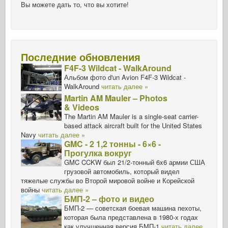
Вы можете дать то, что вы хотите!
Последние обновления
F4F-3 Wildcat - WalkAround
Альбом фото d'un Avion F4F-3 Wildcat -
WalkAround
читать далее »
Martin AM Mauler – Photos
& Videos
The Martin AM Mauler is a single-seat carrier-
based attack aircraft built for the United States
Navy
читать далее »
GMC - 2 1,2 тонны - 6×6 -
Прогулка вокруг
GMC CCKW был 21/2-тонный 6x6 армии США
грузовой автомобиль, который видел
тяжелые службы во Второй мировой войне и Корейской
войны
читать далее »
БМП-2 – фото и видео
БМП-2 — советская боевая машина пехоты,
которая была представлена в 1980-х годах
как улучшенная версия БМП-1
читать далее