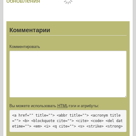
обновления
E35-033
Комментарии
Комментировать
Вы можете использовать
HTML
-тэги и атрибуты:
<a href="" title=""> <abbr title=""> <acronym title
=""> <b> <blockquote cite=""> <cite> <code> <del dat
etime=""> <em> <i> <q cite=""> <s> <strike> <strong>