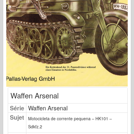
Editora Osprey
Sinal de Esquadrão
TankPower
Caminhões e Tanques
Waffen-Arsenal
Wydawnictwo Militaria
Maquettes
Academia
Modelos Ace
Clube AFV
Waffen Arsenal
Airfix
Série
Waffen Arsenal
Força Aérea
Sujet
Modelo AZ
Motocicleta de corrente pequena – HK101 –
Sdkfz.2
Cão Preto