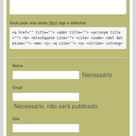
Você pode usar estes
Html
tags e atributos:
<a href="" title=""> <abbr title=""> <acronym title
=""> <b> <blockquote cite=""> <cite> <code> <del dat
etime=""> <em> <i> <q cite=""> <s> <strike> <strong>
Nome
Necessário
Email
Necessário
, não será publicado
Site