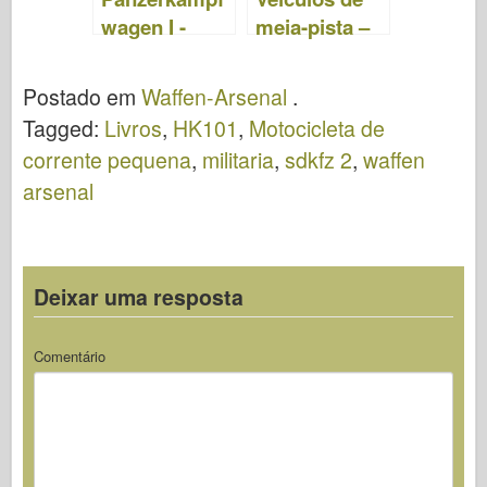
wagen I -
meia-pista –
Waffen
arsenal de
Arsenal 018
armas 008
Postado em
Waffen-Arsenal
.
Tagged:
Livros
,
HK101
,
Motocicleta de
corrente pequena
,
militaria
,
sdkfz 2
,
waffen
arsenal
Deixar uma resposta
Comentário