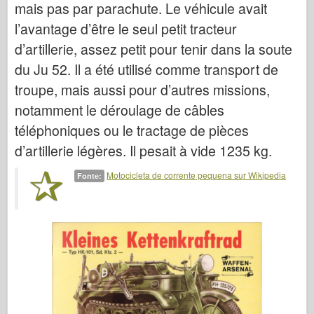
mais pas par parachute. Le véhicule avait
Italeri
l’avantage d’être le seul petit tracteur
Lenda
d’artillerie, assez petit pour tenir dans la soute
Modelo Meng
du Ju 52. Il a été utilisé comme transport de
Tamiya
troupe, mais aussi pour d’autres missions,
Tristar
notamment le déroulage de câbles
Trompetista
téléphoniques ou le tractage de pièces
Zvezda
d’artillerie légères. Il pesait à vide 1235 kg.
Álbuns-Fotos
Motocicleta de corrente pequena sur Wikipedia
Fonte:
Ande por aí
Livros
Dvds
Contato
le Journal
Os Kits