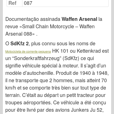
Ref
087
Bronco
Cyber-Hobby
Documentação assinada
Waffen Arsenal
la
Dnepromodel
revue «Small Chain Motorcycle – Waffen
Dragão
Arsenal 088» .
Eduard
O
SdKfz 2
, plus connu sous les noms de
Modelo E.T.
HK 101 ou Kettenkrad est
Moldes finos
Motocicleta de corrente pequena
un “Sonderkraftfahrzeug” (SdKfz) ce qui
Forças de Valor
signifie véhicule spécial à moteur. Il s’agit d’un
FriulModel
modèle d’autochenille. Produit de 1940 à 1948,
Hasegawa
il ne transporte que 2 hommes, mais atteint 70
Heller
km/h et se comporte très bien sur tout type de
HobbyBoss
terrain. C’était au départ un petit tracteur pour
Modelos IBG
troupes aéroportées. Ce véhicule a été conçu
Icm
pour être livré par des avions Junkers Ju 52,