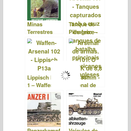
Sonderband
40
Minas
Tanque de
Terrestres
Pilhagem –
Alemãs -
Arsenal de
Arsenal de
Armas 137
Armas 164
Lippisch DM-
Flak 88mm -
1 – Waffen
Arsenal de
Arsenal 102
Armas 101
Panzerkampf
Veículos de