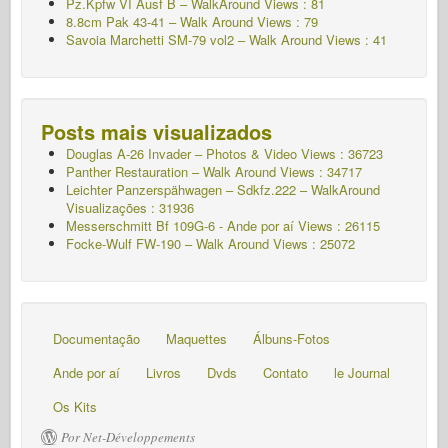
Pz.Kpfw VI Ausf B – WalkAround Views : 81
8.8cm Pak 43-41 – Walk Around Views : 79
Savoia Marchetti SM-79 vol2 – Walk Around Views : 41
Posts mais visualizados
Douglas A-26 Invader – Photos & Video Views : 36723
Panther Restauration – Walk Around Views : 34717
Leichter Panzerspähwagen – Sdkfz.222 – WalkAround
Visualizações : 31936
Messerschmitt Bf 109G-6 - Ande por aí
Views : 26115
Focke-Wulf FW-190 – Walk Around Views : 25072
Documentação
Maquettes
Álbuns-Fotos
Ande por aí
Livros
Dvds
Contato
le Journal
Os Kits
Por Net-Développements