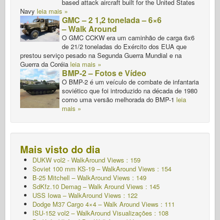
based attack aircraft built for the United States
Navy
leia mais »
GMC – 2 1,2 tonelada – 6×6
– Walk Around
O GMC CCKW era um caminhão de carga 6x6
de 21/2 toneladas do Exército dos EUA que
prestou serviço pesado na Segunda Guerra Mundial e na
Guerra da Coréia
leia mais »
BMP-2 – Fotos e Vídeo
O BMP-2 é um veículo de combate de infantaria
soviético que foi introduzido na década de 1980
como uma versão melhorada do BMP-1
leia
mais »
Mais visto do dia
DUKW vol2 - WalkAround
Views : 159
Soviet 100 mm KS-19 – WalkAround Views : 154
B-25 Mitchell – WalkAround Views : 149
SdKfz.10 Demag – Walk Around Views : 145
USS Iowa – WalkAround Views : 122
Dodge M37 Cargo 4×4 – Walk Around Views : 111
ISU-152 vol2 – WalkAround
Visualizações : 108